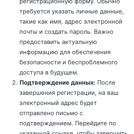
регистрационную форму. Обычно
требуется указать личные данные,
такие как имя, адрес электронной
почты и создать пароль. Важно
предоставить актуальную
информацию для обеспечения
безопасности и беспроблемного
доступа в будущем.
Подтверждение данных:
После
завершения регистрации, на ваш
электронный адрес будет
отправлено письмо с
подтверждением. Перейдите по
указанной ссылке, чтобы завершить