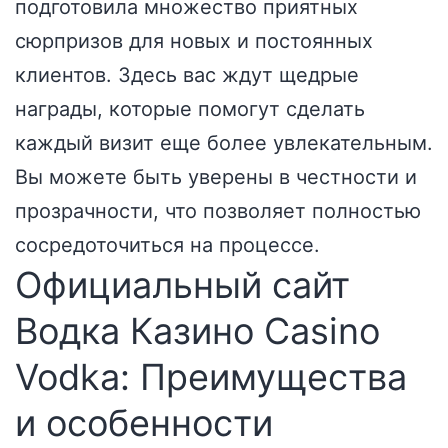
подготовила множество приятных
сюрпризов для новых и постоянных
клиентов. Здесь вас ждут щедрые
награды, которые помогут сделать
каждый визит еще более увлекательным.
Вы можете быть уверены в честности и
прозрачности, что позволяет полностью
сосредоточиться на процессе.
Официальный сайт
Водка Казино Casino
Vodka: Преимущества
и особенности