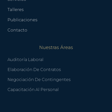
Talleres
Publicaciones
Contacto
Nuestras Áreas
Auditoría Laboral
Elaboración De Contratos
Negociación De Contingentes
Capacitación Al Personal