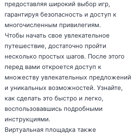
предоставляя широкий выбор игр,
гарантируя безопасность и доступ к
многочисленным привилегиям.
Чтобы начать свое увлекательное
путешествие, достаточно пройти
несколько простых шагов. После этого
перед вами откроется доступ к
множеству увлекательных предложений
и уникальных возможностей. Узнайте,
как сделать это быстро и легко,
воспользовавшись подробными
инструкциями.
Виртуальная площадка также