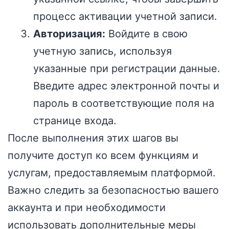
процесс активации учетной записи.
Авторизация:
Войдите в свою
учетную запись, используя
указанные при регистрации данные.
Введите адрес электронной почты и
пароль в соответствующие поля на
странице входа.
После выполнения этих шагов вы
получите доступ ко всем функциям и
услугам, предоставляемым платформой.
Важно следить за безопасностью вашего
аккаунта и при необходимости
использовать дополнительные меры