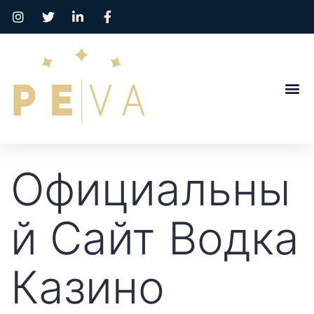
Официальны
й Сайт Водка
Казино