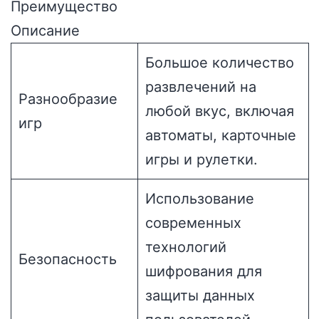
Преимущество
Описание
Большое количество
развлечений на
Разнообразие
любой вкус, включая
игр
автоматы, карточные
игры и рулетки.
Использование
современных
технологий
Безопасность
шифрования для
защиты данных