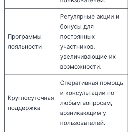
пользователей.
Регулярные акции и
бонусы для
Программы
постоянных
лояльности
участников,
увеличивающие их
возможности.
Оперативная помощь
и консультации по
Круглосуточная
любым вопросам,
поддержка
возникающим у
пользователей.