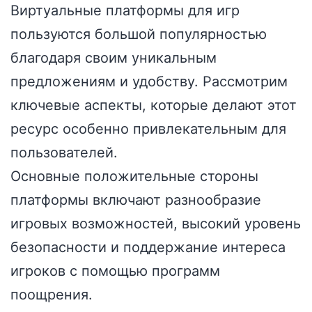
Виртуальные платформы для игр
пользуются большой популярностью
благодаря своим уникальным
предложениям и удобству. Рассмотрим
ключевые аспекты, которые делают этот
ресурс особенно привлекательным для
пользователей.
Основные положительные стороны
платформы включают разнообразие
игровых возможностей, высокий уровень
безопасности и поддержание интереса
игроков с помощью программ
поощрения.