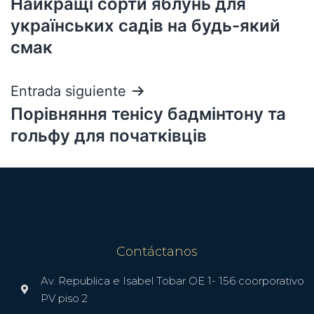
Найкращі сорти яблунь для
українських садів на будь-який
смак
Entrada siguiente
Порівняння тенісу бадмінтону та
гольфу для початківців
Contáctanos
Av. Republica e Isabel Tobar OE 1- 156 coorporativo
PV piso 2