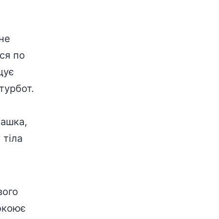
не
ся по
щує
турбот.
машка,
 тіла
вого
покоює