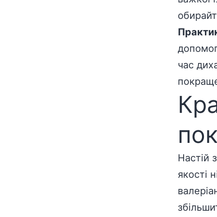
обирайте
Практик
допомог
час дих
покраще
Кра
по
Настій 
якості 
валеріа
збільши