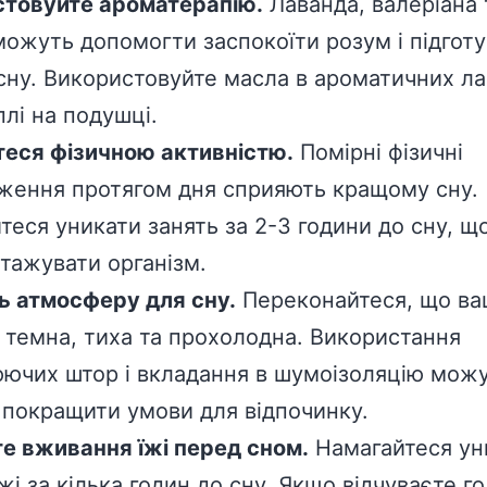
товуйте ароматерапію.
Лаванда, валеріана 
можуть допомогти заспокоїти розум і підгот
 сну. Використовуйте масла в ароматичних л
плі на подушці.
еся фізичною активністю.
Помірні фізичні
ження протягом дня сприяють кращому сну.
теся уникати занять за 2-3 години до сну, щ
тажувати організм.
ь атмосферу для сну.
Переконайтеся, що ва
 темна, тиха та прохолодна. Використання
ючих штор і вкладання в шумоізоляцію мож
 покращити умови для відпочинку.
 вживання їжі перед сном.
Намагайтеся ун
жі за кілька годин до сну. Якщо відчуваєте г