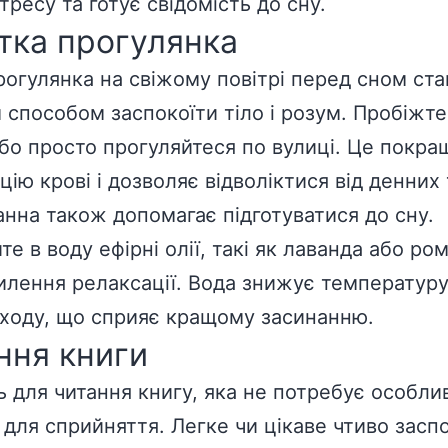
тресу та готує свідомість до сну.
тка прогулянка
рогулянка на свіжому повітрі перед сном ста
 способом заспокоїти тіло і розум. Пробіжте
або просто прогуляйтеся по вулиці. Це покра
цію крові і дозволяє відволіктися від денних 
анна також допомагає підготуватися до сну.
е в воду ефірні олії, такі як лаванда або ро
илення релаксації. Вода знижує температуру
иходу, що сприяє кращому засинанню.
ння книги
ь для читання книгу, яка не потребує особли
 для сприйняття. Легке чи цікаве чтиво зас