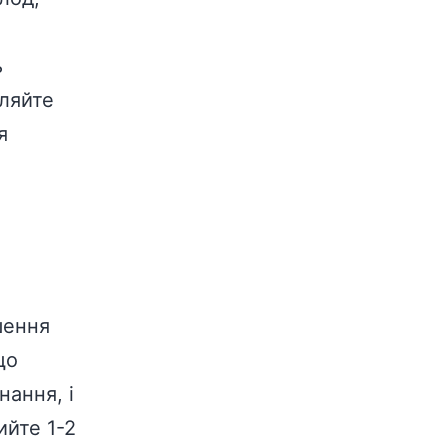
ь
іляйте
я
шення
що
нання, і
ийте 1-2