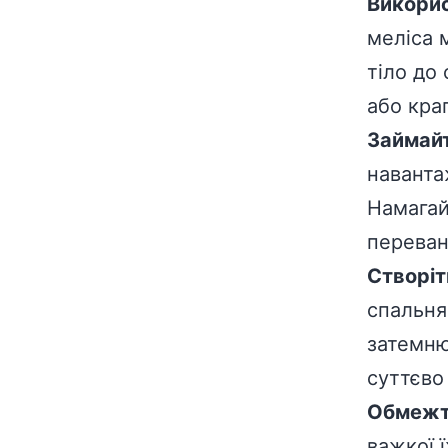
Викорис
меліса 
тіло до
або кра
Займайт
наванта
Намагай
переван
Створіт
спальня
затемню
суттєво
Обмежте
важкої ї