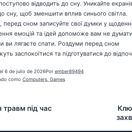
 поступово відводить до сну. Уникайте екрані
до сну, щоб зменшити вплив синього світла.
, перед сном записуйте свої думки у щоденн
ення емоцій та ідей допоможе вам не думат
ли ви лягаєте спати. Роздуми перед сном
уть заспокоїтися та підготуватися до відпоч
el
6 de julio de 2026
Por
ember89494
zado como
Computers, Games
я травм під час
Клю
захв