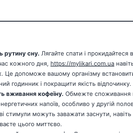
ь рутину сну.
Лягайте спати і прокидайтеся в
час кожного дня,
https://mylikari.com.ua
навіть
х. Це допоможе вашому організму встановит
чний годинник і покращити якість відпочинку.
ь вживання кофеїну.
Обмежте споживання 
енергетичних напоїв, особливо у другій полов
ві стимули можуть заважати заснути, навіть
уваєте цього миттєво.