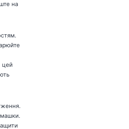
иште на
остям.
варюйте
и цей
юють
уження.
омашки.
ращити