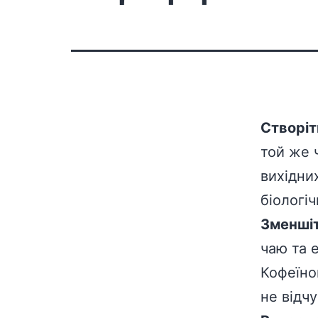
Створіт
той же 
вихідни
біологі
Зменшіт
чаю та 
Кофеїно
не відч