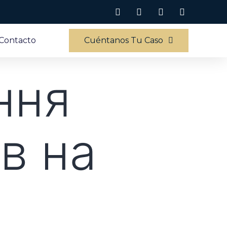
Contacto
Cuéntanos Tu Caso
ння
ів на