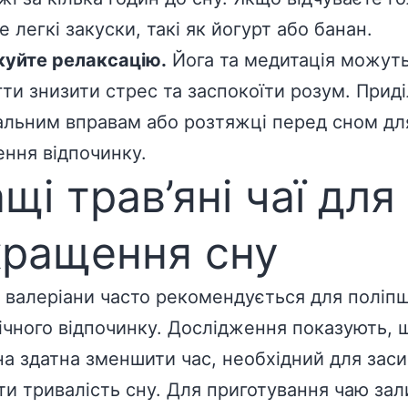
 легкі закуски, такі як йогурт або банан.
уйте релаксацію.
Йога та медитація можут
ти знизити стрес та заспокоїти розум. Прид
альним вправам або розтяжці перед сном дл
ння відпочинку.
щі трав’яні чаї для
кращення сну
з валеріани часто рекомендується для поліп
нічного відпочинку. Дослідження показують, 
на здатна зменшити час, необхідний для заси
ти тривалість сну. Для приготування чаю зал