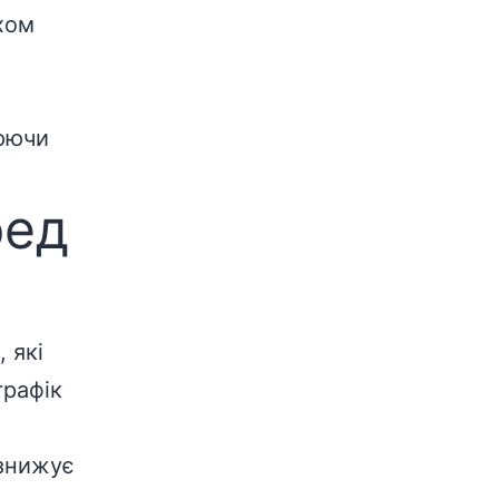
хом
оюючи
ред
 які
графік
 знижує