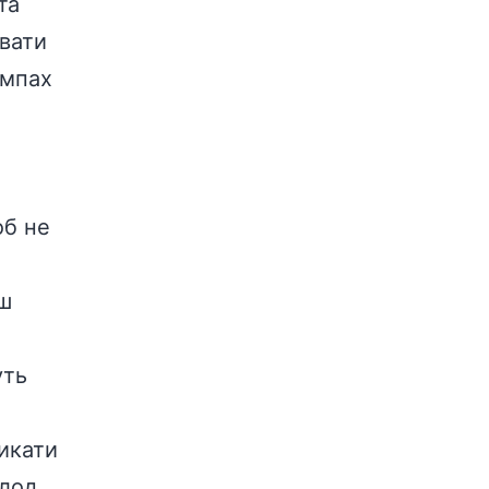
та
увати
ампах
об не
ш
уть
икати
олод,