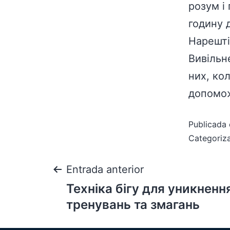
розум і
годину 
Нарешті
Вивільн
них, ко
допомож
Publicada 
Categori
Entrada anterior
Техніка бігу для уникненн
тренувань та змагань