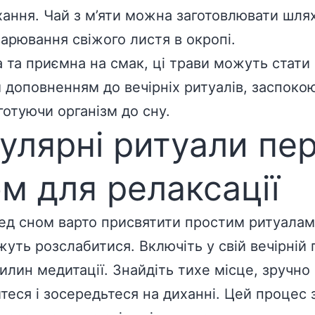
хання. Чай з м’яти можна заготовлювати шля
варювання свіжого листя в окропі.
 та приємна на смак, ці трави можуть стати
 доповненням до вечірніх ритуалів, заспок
готуючи організм до сну.
улярні ритуали пе
м для релаксації
ед сном варто присвятити простим ритуалам,
уть розслабитися. Включіть у свій вечірній 
вилин медитації. Знайдіть тихе місце, зручно
теся і зосередьтеся на диханні. Цей процес