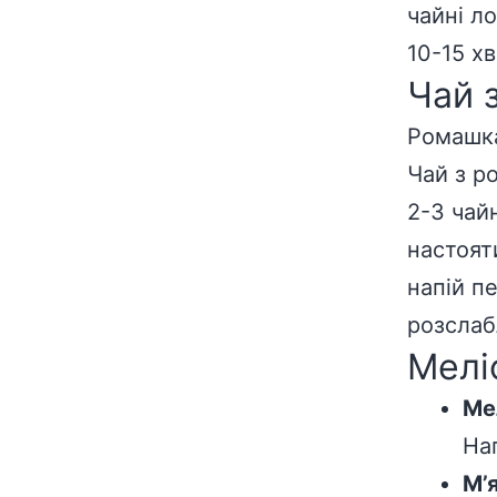
чайні л
10-15 х
Чай 
Ромашка
Чай з р
2-3 чай
настоят
напій п
розслаб
Меліс
Ме
На
М’я