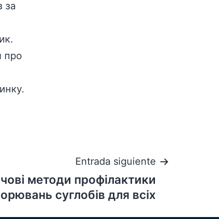
в за
ик.
и про
инку.
Entrada siguiente
чові методи профілактики
орювань суглобів для всіх