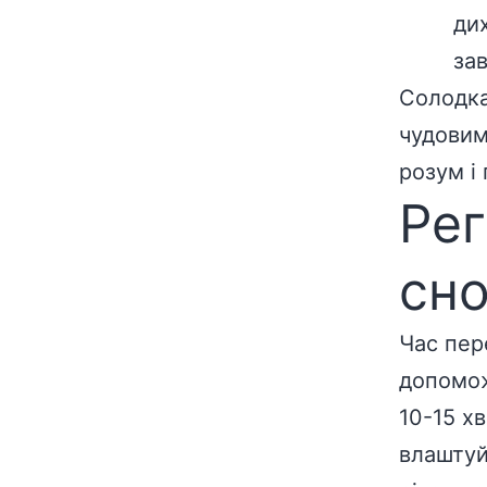
ди
за
Солодка
чудовим
розум і 
Рег
сно
Час пер
допомож
10-15 х
влаштуй