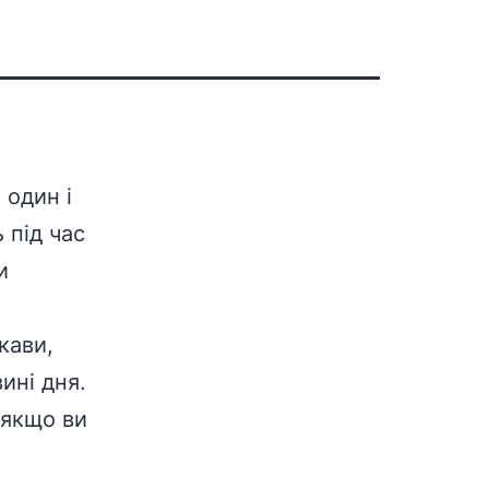
 один і
 під час
и
кави,
ині дня.
 якщо ви