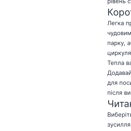
рівень с
Коро
Легка п
чудовим
парку, 
циркуля
Тепла в
Додавайт
для пос
після в
Чита
Виберіт
зусилля