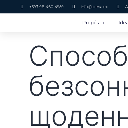
+593 98 460 4959
info@peva.ec
A
Propósito
Ide
Способ
безсонн
щоденн