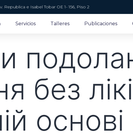
v. Republica e Isabel Tobar OE 1- 156, Piso 2
a
Servicios
Talleres
Publicaciones
и подола
я без лік
ій основі