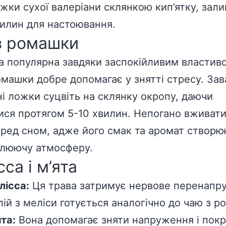
ожки сухої валеріани склянкою кип’ятку, зал
вилин для настоювання.
з ромашки
 популярна завдяки заспокійливим властив
омашки добре допомагає у знятті стресу. За
ні ложки суцвіть на склянку окропу, даючи
ися протягом 5-10 хвилин. Непогано вживат
еред сном, адже його смак та аромат створ
люючу атмосферу.
са і м’ята
лісса:
Ця трава затримує нервове перенапр
пій з меліси готується аналогічно до чаю з р
та:
Вона допомагає зняти напруження і пок