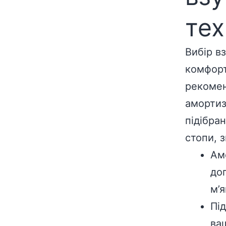
тех
Вибір в
комфорт
рекомен
амортиз
підібра
стопи, 
Ам
до
м’
Пі
ва