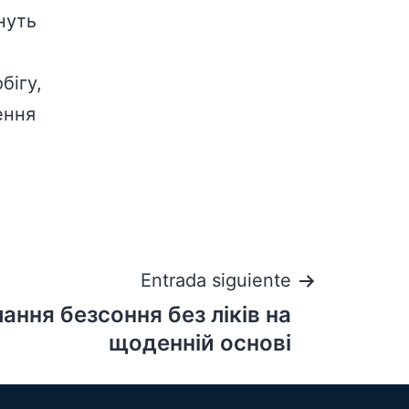
нуть
бігу,
ення
Entrada siguiente
ння безсоння без ліків на
щоденній основі