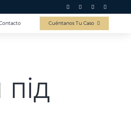
Contacto
Cuéntanos Tu Caso
 під
а