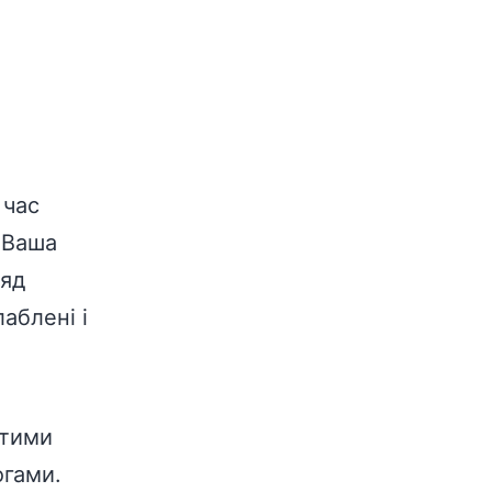
 час
 Ваша
ляд
аблені і
утими
огами.