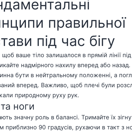
ндаментальні
нципи правильної
тави під час бігу
 щоб ваше тіло залишалося в прямій лінії під
никайте надмірного нахилу вперед або назад.
инна бути в нейтральному положенні, а пог
аний вперед. Важливо, щоб плечі були розсл
жали природному руху рук.
 та ноги
ають значну роль в балансі. Тримайте їх зігн
ом приблизно 90 градусів, рухаючи в такт з н