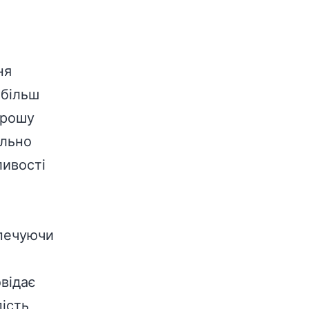
ня
йбільш
орошу
ильно
ливості
печуючи
відає
ість