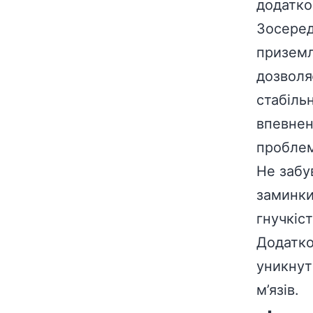
додатко
Зосеред
приземл
дозволя
стабільн
впевнен
проблем
Не забу
заминки 
гнучкіс
Додатко
уникнут
м’язів.