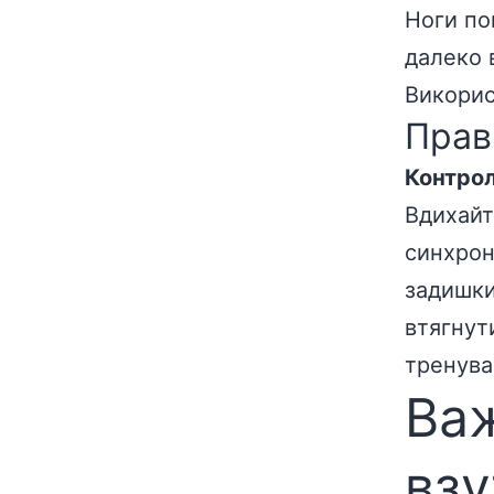
Ноги по
далеко 
Викорис
Прав
Контрол
Вдихайт
синхрон
задишки
втягнут
тренува
Важ
взу