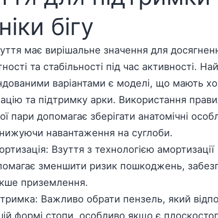
ніки бігу
зуття має вирішальне значення для досягнен
ності та стабільності під час активності. На
дованими варіантами є моделі, що мають х
ацію та підтримку арки. Використання прав
ної пари допомагає зберігати анатомічні особ
знижуючи навантаження на суглоби.
ортизація: Взуття з технологією амортизації
помагає зменшити ризик пошкоджень, забез
якше приземлення.
дтримка: Важливо обрати пензель, який відпо
шій формі стопи, особливо якщо є плоскостоп