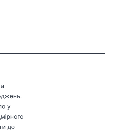
та
оджень.
ло у
дмірного
ти до