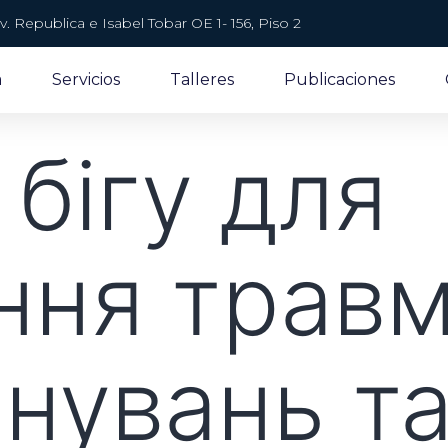
v. Republica e Isabel Tobar OE 1- 156, Piso 2
a
Servicios
Talleres
Publicaciones
 бігу для
ння травм
енувань т