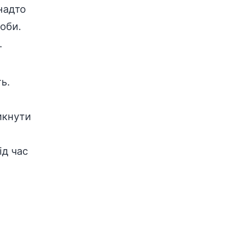
надто
оби.
.
ь.
икнути
ід час