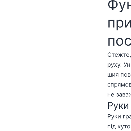
Фу
при
пос
Стежте,
руху. У
шия пов
спрямов
не зава
Руки
Руки гр
під кут