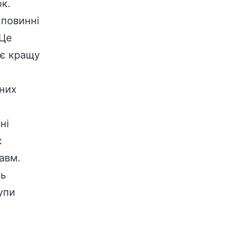
к.
 повинні
 Це
ує кращу
них
ні
х
авм.
ть
упи