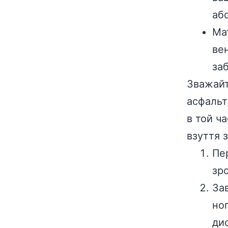
аб
Ма
вен
за
Зважайт
асфальт
в той ч
взуття 
Пе
зро
За
но
ди