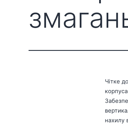
змаган
Чітке д
корпуса
Забезпе
вертика
нахилу 