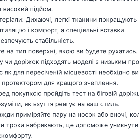
о високий підйом.
теріали: Дихаючі, легкі тканини покращують
тиляцію і комфорт, а спеціяльні вставки
безпечують стабільність.
е на тип поверхні, якою ви будете рухатись.
у чи доріжок підходять моделі з низьким пр
ас як для пересіченій місцевості необхідно в
з протектором для кращого зчеплення.
ред покупкою пройдіть тест на біговій доріж
зуміти, як взуття реагує на ваш стиль.
вжди приміряйте пару на носок або вночі, ко
ги трохи набрякають, це допоможе уникнути
скомфорту.