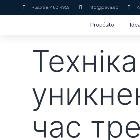
+593 98 460 4959
info@peva.ec
A
Propósito
Ide
Техніка
уникне
час тр