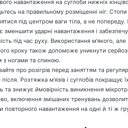
вого навантаження на суглоби нижніх кінціво
ьтесь на правильному розміщенні ніг. Стопи
ятися під центром ваги тіла, а не попереду.
є зменшити ударні навантаження і забезпеч
ість під час руху. Використання м’якого, але
ого кроку також допоможе уникнути серйоз
 з ногами та спиною.
вайте про розігрів перед заняттям та регуляр
після. Розтяжка м’язів і суглобів покращує ї
ть та знижує ймовірність виникнення мікротр
во, включення змішаних тренувань дозволи
и повторного навантаження на одні й ті ж гр