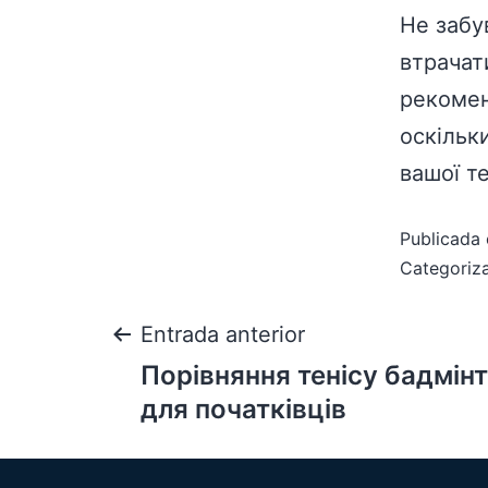
Не забу
втрачат
рекомен
оскільк
вашої те
Publicada 
Categori
Entrada anterior
Порівняння тенісу бадмінт
для початківців