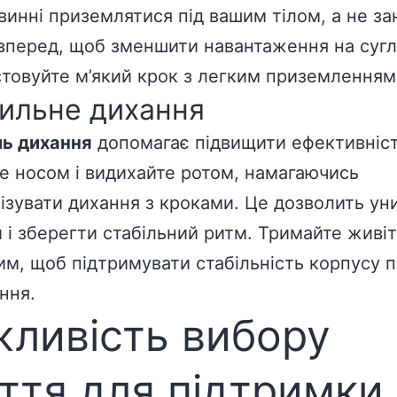
винні приземлятися під вашим тілом, а не за
вперед, щоб зменшити навантаження на сугл
товуйте м’який крок з легким приземленням
ильне дихання
ь дихання
допомагає підвищити ефективніст
е носом і видихайте ротом, намагаючись
ізувати дихання з кроками. Це дозволить ун
 і зберегти стабільний ритм. Тримайте живіт
им, щоб підтримувати стабільність корпусу п
ння.
ливість вибору
ття для підтримки