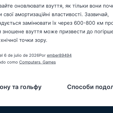
вайте оновлювати взуття, як тільки вони поч
и свої амортизаційні властивості. Зазвичай,
дується замінювати їх через 600-800 км про
и зношене взуття може призвести до погірш
хнічної точки зору.
el
6 de julio de 2026
Por
ember89494
zado como
Computers, Games
ону та гольфу
Способи подола