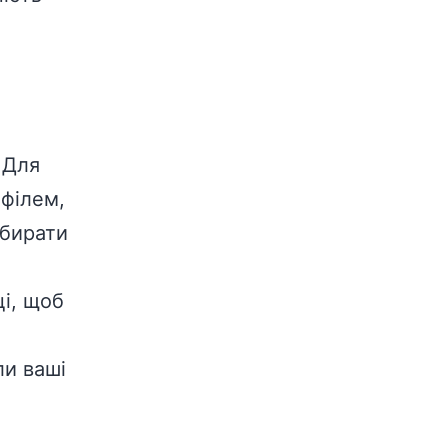
 Для
офілем,
ибирати
ці, щоб
ли ваші