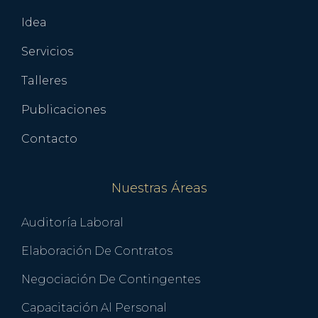
Idea
Servicios
Talleres
Publicaciones
Contacto
Nuestras Áreas
Auditoría Laboral
Elaboración De Contratos
Negociación De Contingentes
Capacitación Al Personal