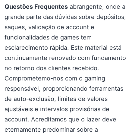
Questões Frequentes
abrangente, onde a
grande parte das dúvidas sobre depósitos,
saques, validação de account e
funcionalidades de games tem
esclarecimento rápida. Este material está
continuamente renovado com fundamento
no retorno dos clientes recebido.
Comprometemo-nos com o gaming
responsável, proporcionando ferramentas
de auto-exclusão, limites de valores
ajustáveis e intervalos provisórias de
account. Acreditamos que o lazer deve
eternamente predominar sobre a