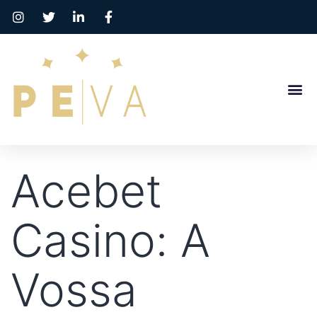
Acebet
Casino: A
Vossa