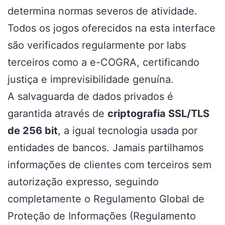
determina normas severos de atividade.
Todos os jogos oferecidos na esta interface
são verificados regularmente por labs
terceiros como a e-COGRA, certificando
justiça e imprevisibilidade genuína.
A salvaguarda de dados privados é
garantida através de
criptografia SSL/TLS
de 256 bit
, a igual tecnologia usada por
entidades de bancos. Jamais partilhamos
informações de clientes com terceiros sem
autorização expresso, seguindo
completamente o Regulamento Global de
Proteção de Informações (Regulamento