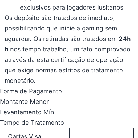
exclusivos para jogadores lusitanos
Os depósito são tratados de imediato,
possibilitando que inicie a gaming sem
aguardar. Os retiradas são tratados em
24h
h
nos tempo trabalho, um fato comprovado
através da esta certificação de operação
que exige normas estritos de tratamento
monetário.
Forma de Pagamento
Montante Menor
Levantamento Mín
Tempo de Tratamento
Cartas Visa