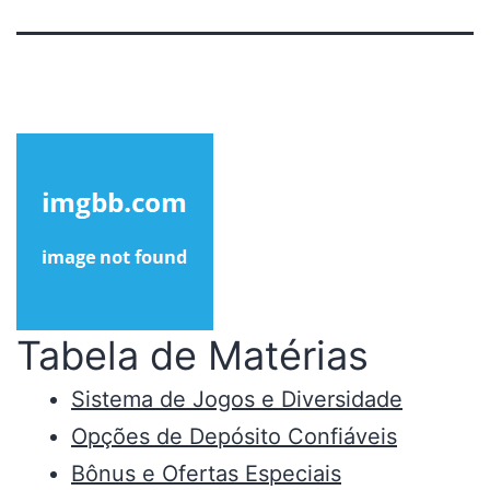
Tabela de Matérias
Sistema de Jogos e Diversidade
Opções de Depósito Confiáveis
Bônus e Ofertas Especiais