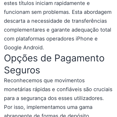
estes títulos iniciam rapidamente e
funcionam sem problemas. Esta abordagem
descarta a necessidade de transferências
complementares e garante adequação total
com plataformas operadores iPhone e
Google Android.
Opções de Pagamento
Seguros
Reconhecemos que movimentos
monetárias rápidas e confiáveis são cruciais
para a segurança dos esses utilizadores.
Por isso, implementamos uma gama
abrangente de formas de depósito