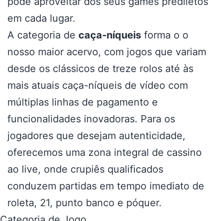
pode aproveitar dos seus games prediletos
em cada lugar.
A categoria de
caça-níqueis
forma o o
nosso maior acervo, com jogos que variam
desde os clássicos de treze rolos até às
mais atuais caça-níqueis de vídeo com
múltiplas linhas de pagamento e
funcionalidades inovadoras. Para os
jogadores que desejam autenticidade,
oferecemos uma zona integral de cassino
ao live, onde crupiês qualificados
conduzem partidas em tempo imediato de
roleta, 21, punto banco e póquer.
Categoria de Jogo