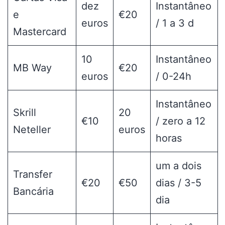
dez
Instantâneo
e
€20
euros
/ 1 a 3 d
Mastercard
10
Instantâneo
MB Way
€20
euros
/ 0-24h
Instantâneo
Skrill
20
€10
/ zero a 12
Neteller
euros
horas
um a dois
Transfer
€20
€50
dias / 3-5
Bancária
dia