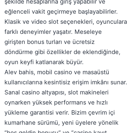
şekilde hesaplarına giriş yapabilir ve
eğlenceli vakit geçirmeye başlayabilirler.
Klasik ve video slot seçenekleri, oyunculara
farklı deneyimler yaşatır. Meseleye
girişten bonus turları ve ücretsiz
döndürme gibi özellikler de eklendiğinde,
oyun keyfi katlanarak büyür.
Alev bahis, mobil casino ve masaüstü
kullanıcılarına kesintisiz erişim imkânı sunar.
Sanal casino altyapısı, slot makineleri
oynarken yüksek performans ve hızlı
yükleme garantisi verir. Bizim çevrim içi
kumarhane sürümü, yeni üyelere yönelik
“hoş geldin bonusu” ve “casino kayıt