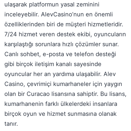
ulaşarak platformun yasal zeminini
inceleyebilir. AlevCasino’nun en önemli
özelliklerinden biri de müşteri hizmetleridir.
7/24 hizmet veren destek ekibi, oyuncuların
karşılaştığı sorunlara hızlı çözümler sunar.
Canlı sohbet, e-posta ve telefon desteği
gibi birçok iletişim kanalı sayesinde
oyuncular her an yardıma ulaşabilir. Alev
Casino, çevrimiçi kumarhaneler için yaygın
olan bir Curacao lisansına sahiptir. Bu lisans,
kumarhanenin farklı ülkelerdeki insanlara
birçok oyun ve hizmet sunmasına olanak
tanır.