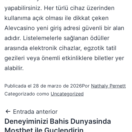
yapabilirsiniz. Her türlü cihaz üzerinden
kullanıma açık olması ile dikkat çeken
Alevcasino yeni giriş adresi güvenli bir alan
adıdır. Listelemelerle sağlanan ödüller
arasında elektronik cihazlar, egzotik tatil
gezileri veya önemli etkinliklere biletler yer
alabilir.
Publicada el
28 de marzo de 2026
Por
Nathaly Pernett
Categorizado como
Uncategorized
Entrada anterior
Deneyiminizi Bahis Dunyasinda
Mostbet ile Guclendirin