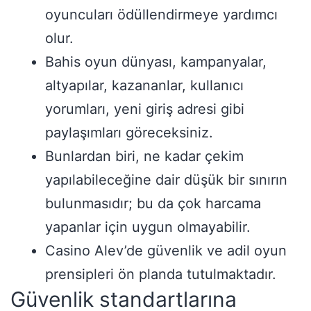
oyuncuları ödüllendirmeye yardımcı
olur.
Bahis oyun dünyası, kampanyalar,
altyapılar, kazananlar, kullanıcı
yorumları, yeni giriş adresi gibi
paylaşımları göreceksiniz.
Bunlardan biri, ne kadar çekim
yapılabileceğine dair düşük bir sınırın
bulunmasıdır; bu da çok harcama
yapanlar için uygun olmayabilir.
Casino Alev’de güvenlik ve adil oyun
prensipleri ön planda tutulmaktadır.
Güvenlik standartlarına