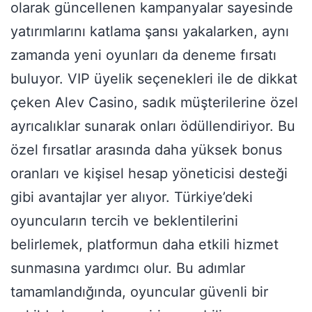
olarak güncellenen kampanyalar sayesinde
yatırımlarını katlama şansı yakalarken, aynı
zamanda yeni oyunları da deneme fırsatı
buluyor. VIP üyelik seçenekleri ile de dikkat
çeken Alev Casino, sadık müşterilerine özel
ayrıcalıklar sunarak onları ödüllendiriyor. Bu
özel fırsatlar arasında daha yüksek bonus
oranları ve kişisel hesap yöneticisi desteği
gibi avantajlar yer alıyor. Türkiye’deki
oyuncuların tercih ve beklentilerini
belirlemek, platformun daha etkili hizmet
sunmasına yardımcı olur. Bu adımlar
tamamlandığında, oyuncular güvenli bir