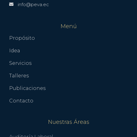
info@peva.ec
Menú
Propósito
Idea
Servicios
Talleres
Publicaciones
Contacto
Nuestras Áreas
Auditoría Laboral