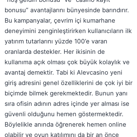
bonusu” avantajlarını bünyesinde barındırır.
Bu kampanyalar, çevrim içi kumarhane
deneyimini zenginleştirirken kullanıcıların ilk
yatırım tutarlarını yüzde 100’e varan
oranlarda destekler. Her ikisinin de
kullanıma açık olması çok büyük kolaylık ve
avantaj demektir. Tabi ki Alevcasino yeni
giriş adresini genel özelliklerini de çok iyi bir
biçimde bilmek gerekmektedir. Bunun yanı
sıra ofisin adının adres içinde yer alması ise
güvenli olduğunu hemen göstermektedir.
Böylelikle anında öğrenerek hemen online
olabilir ve oyun katılımını da bir an önce