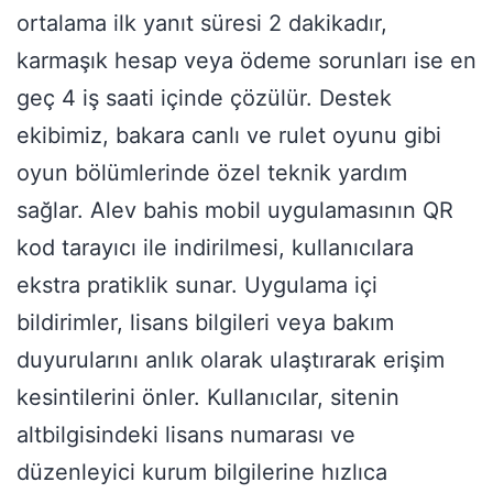
ortalama ilk yanıt süresi 2 dakikadır,
karmaşık hesap veya ödeme sorunları ise en
geç 4 iş saati içinde çözülür. Destek
ekibimiz, bakara canlı ve rulet oyunu gibi
oyun bölümlerinde özel teknik yardım
sağlar. Alev bahis mobil uygulamasının QR
kod tarayıcı ile indirilmesi, kullanıcılara
ekstra pratiklik sunar. Uygulama içi
bildirimler, lisans bilgileri veya bakım
duyurularını anlık olarak ulaştırarak erişim
kesintilerini önler. Kullanıcılar, sitenin
altbilgisindeki lisans numarası ve
düzenleyici kurum bilgilerine hızlıca