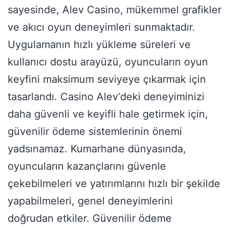
sayesinde, Alev Casino, mükemmel grafikler
ve akıcı oyun deneyimleri sunmaktadır.
Uygulamanın hızlı yükleme süreleri ve
kullanıcı dostu arayüzü, oyuncuların oyun
keyfini maksimum seviyeye çıkarmak için
tasarlandı. Casino Alev‘deki deneyiminizi
daha güvenli ve keyifli hale getirmek için,
güvenilir ödeme sistemlerinin önemi
yadsınamaz. Kumarhane dünyasında,
oyuncuların kazançlarını güvenle
çekebilmeleri ve yatırımlarını hızlı bir şekilde
yapabilmeleri, genel deneyimlerini
doğrudan etkiler. Güvenilir ödeme