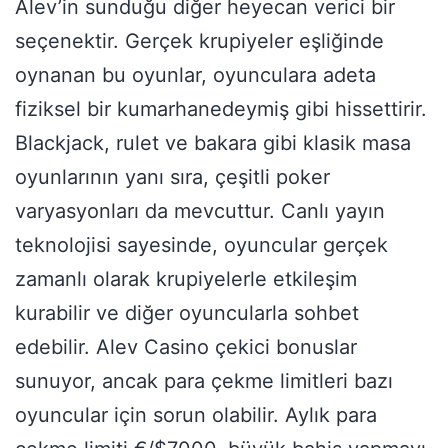
Alev’in sunduğu diğer heyecan verici bir
seçenektir. Gerçek krupiyeler eşliğinde
oynanan bu oyunlar, oyunculara adeta
fiziksel bir kumarhanedeymiş gibi hissettirir.
Blackjack, rulet ve bakara gibi klasik masa
oyunlarının yanı sıra, çeşitli poker
varyasyonları da mevcuttur. Canlı yayın
teknolojisi sayesinde, oyuncular gerçek
zamanlı olarak krupiyelerle etkileşim
kurabilir ve diğer oyuncularla sohbet
edebilir. Alev Casino çekici bonuslar
sunuyor, ancak para çekme limitleri bazı
oyuncular için sorun olabilir. Aylık para