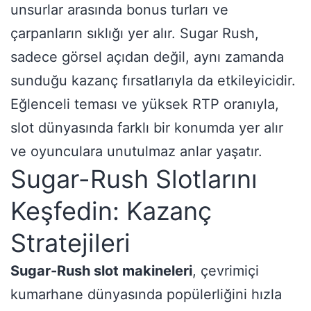
unsurlar arasında bonus turları ve
çarpanların sıklığı yer alır. Sugar Rush,
sadece görsel açıdan değil, aynı zamanda
sunduğu kazanç fırsatlarıyla da etkileyicidir.
Eğlenceli teması ve yüksek RTP oranıyla,
slot dünyasında farklı bir konumda yer alır
ve oyunculara unutulmaz anlar yaşatır.
Sugar-Rush Slotlarını
Keşfedin: Kazanç
Stratejileri
Sugar-Rush slot makineleri
, çevrimiçi
kumarhane dünyasında popülerliğini hızla