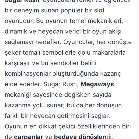
bir deneyim sunan popüler bir slot
oyunudur. Bu oyunun temel mekanikleri,
dinamik ve heyecan verici bir oyun akışı
sağlamayı hedefler. Oyuncular, her dönüşte
şeker temalı sembollerle dolu makaralarla
karşılaşır ve bu semboller belirli
kombinasyonlar oluşturduğunda kazanç
elde ederler. Sugar Rush,
Megaways
mekaniği sayesinde değişken sayıda
kazanma yolu sunar; bu da her dönüşün
farklı bir heyecan getirmesini sağlar.
Oyunun en dikkat çekici özelliklerinden biri
de
çarpanlar
ve
bedava dönüşler
dir.