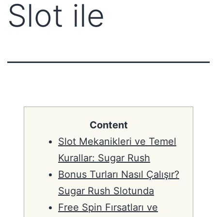
Slot ile
Content
Slot Mekanikleri ve Temel
Kurallar: Sugar Rush
Bonus Turları Nasıl Çalışır?
Sugar Rush Slotunda
Free Spin Fırsatları ve