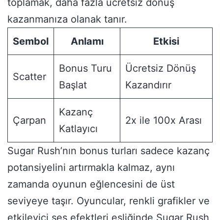
toplamak, daha fazla ücretsiz dönüş
kazanmanıza olanak tanır.
Sembol
Anlamı
Etkisi
Bonus Turu
Ücretsiz Dönüş
Scatter
Başlat
Kazandırır
Kazanç
Çarpan
2x ile 100x Arası
Katlayıcı
Sugar Rush’nın bonus turları sadece kazanç
potansiyelini artırmakla kalmaz, aynı
zamanda oyunun eğlencesini de üst
seviyeye taşır. Oyuncular, renkli grafikler ve
etkileyici ses efektleri eşliğinde
Sugar Rush