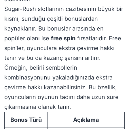
Sugar-Rush slotlarının cazibesinin büyük bir
kısmı, sunduğu çeşitli bonuslardan
kaynaklanır. Bu bonuslar arasında en
popüler olanı ise
free spin
fırsatlarıdır. Free
spin’ler, oyunculara ekstra çevirme hakkı
tanır ve bu da kazanç şansını artırır.
Örneğin, belirli sembollerin
kombinasyonunu yakaladığınızda ekstra
çevirme hakkı kazanabilirsiniz. Bu özellik,
oyuncuların oyunun tadını daha uzun süre
çıkarmasına olanak tanır.
Bonus Türü
Açıklama