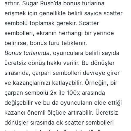
artırır. Sugar Rush’da bonus turlarına
erişmek için genellikle belirli sayıda scatter
sembolü toplamak gerekir. Scatter
sembolleri, ekranın herhangi bir yerinde
belirirse, bonus turu tetiklenir.
Bonus turlarında
, oyunculara belirli sayıda
ücretsiz dönüş hakkı verilir. Bu dönüşler
sırasında, çarpan sembolleri devreye girer
ve kazançlarınızı katlayabilir. Örneğin, bir
çarpan sembolü 2x ile 100x arasında
değişebilir ve bu da oyuncuların elde ettiği
kazancı önemli ölçüde artırabilir. Ücretsiz
dönüşler sırasında ek scatter sembolleri