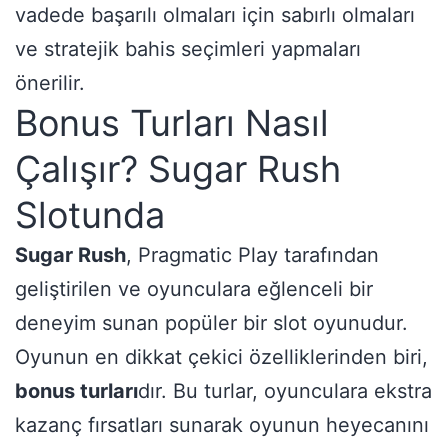
vadede başarılı olmaları için sabırlı olmaları
ve stratejik bahis seçimleri yapmaları
önerilir.
Bonus Turları Nasıl
Çalışır? Sugar Rush
Slotunda
Sugar Rush
, Pragmatic Play tarafından
geliştirilen ve oyunculara eğlenceli bir
deneyim sunan popüler bir slot oyunudur.
Oyunun en dikkat çekici özelliklerinden biri,
bonus turları
dır. Bu turlar, oyunculara ekstra
kazanç fırsatları sunarak oyunun heyecanını