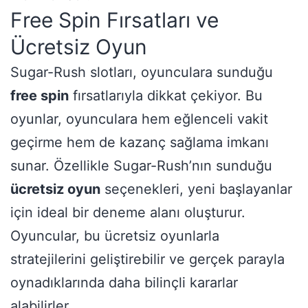
Free Spin Fırsatları ve
Ücretsiz Oyun
Sugar-Rush slotları, oyunculara sunduğu
free spin
fırsatlarıyla dikkat çekiyor. Bu
oyunlar, oyunculara hem eğlenceli vakit
geçirme hem de kazanç sağlama imkanı
sunar. Özellikle Sugar-Rush’nın sunduğu
ücretsiz oyun
seçenekleri, yeni başlayanlar
için ideal bir deneme alanı oluşturur.
Oyuncular, bu ücretsiz oyunlarla
stratejilerini geliştirebilir ve gerçek parayla
oynadıklarında daha bilinçli kararlar
alabilirler.