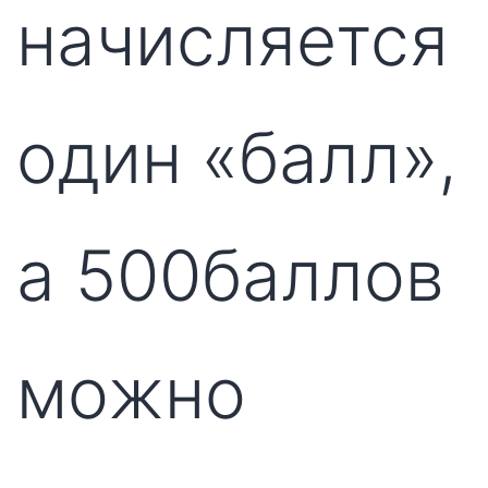
начисляется
один «балл»,
а 500баллов
можно