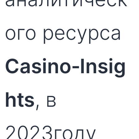
ого ресурса
Casino‑Insig
hts
, в
2023году