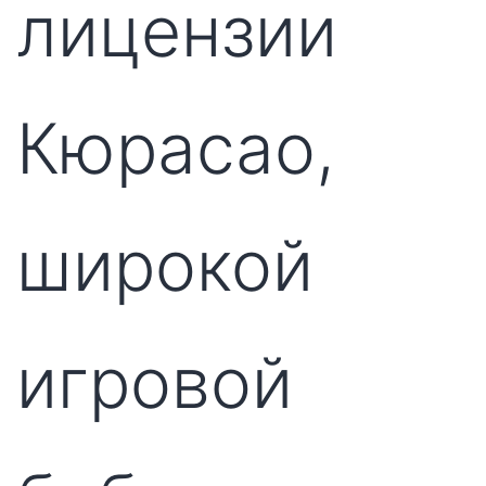
лицензии
Кюрасао,
широкой
игровой