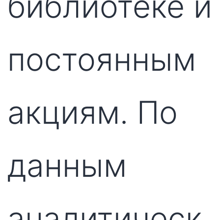
библиотеке и
постоянным
акциям. По
данным
аналитическ