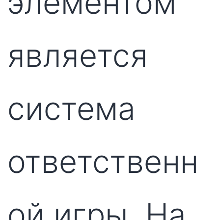
элементом
является
система
ответственн
ой игры. На