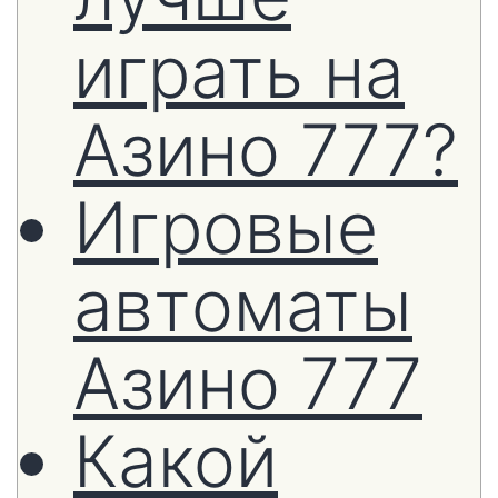
играть на
Азино 777?
Игpoвые
автoматы
Азино 777
Какой