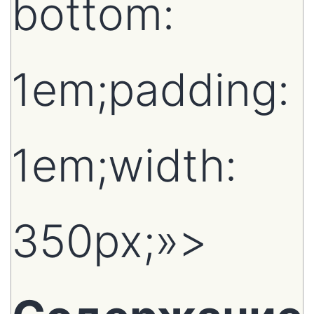
bottom:
1em;padding:
1em;width:
350px;»>