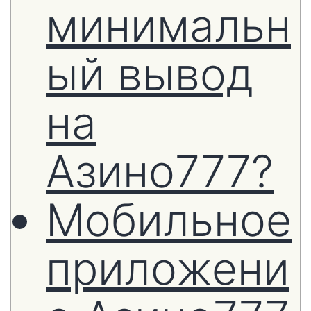
минимальн
ый вывод
на
Азино777?
Мобильное
приложени