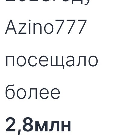
Azino777
посещало
более
2,8млн