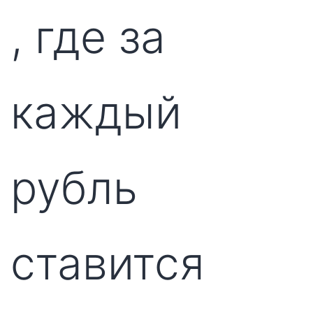
, где за
каждый
рубль
ставится