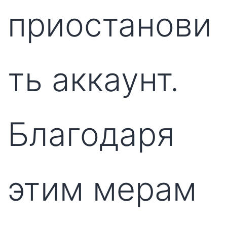
приостанови
ть аккаунт.
Благодаря
этим мерам