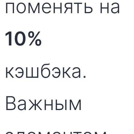
поменять на
10%
кэшбэка.
Важным