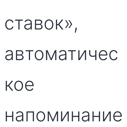
ставок»,
автоматичес
кое
напоминание