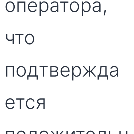
оператора,
что
подтвержда
ется