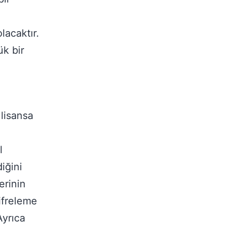
lacaktır.
ük bir
 lisansa
l
iğini
lerinin
ifreleme
 Ayrıca