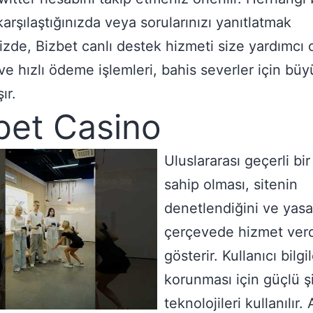
karşılaştığınızda veya sorularınızı yanıtlatmak
nizde, Bizbet canlı destek hizmeti size yardımcı o
ve hızlı ödeme işlemleri, bahis severler için büy
ır.
bet Casino
Uluslararası geçerli bir
sahip olması, sitenin
denetlendiğini ve yasa
çerçevede hizmet verd
gösterir. Kullanıcı bilgi
korunması için güçlü ş
teknolojileri kullanılır.