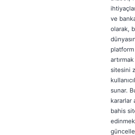
ihtiyaçl
ve banka
olarak, 
dünyasın
platform
artırmak
sitesini 
kullanıc
sunar. Bu
kararlar
bahis si
edinmek 
güncellem