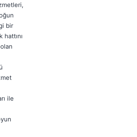
zmetleri,
yoğun
i bir
k hattını
 olan
ü
zmet
ı ile
 oyun