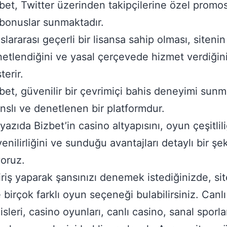
bet, Twitter üzerinden takipçilerine özel promo
bonuslar sunmaktadır.
slararası geçerli bir lisansa sahip olması, sitenin
etlendiğini ve yasal çerçevede hizmet verdiğin
terir.
bet, güvenilir bir çevrimiçi bahis deneyimi sunm
anslı ve denetlenen bir platformdur.
yazıda Bizbet’in casino altyapısını, oyun çeşitlili
enilirliğini ve sunduğu avantajları detaylı bir şe
yoruz.
iriş yaparak şansınızı denemek istediğinizde, sit
 birçok farklı oyun seçeneği bulabilirsiniz. Canlı
sleri, casino oyunları, canlı casino, sanal sporla