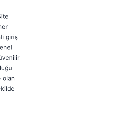
Site
her
i giriş
Genel
venilir
nduğu
e olan
ekilde