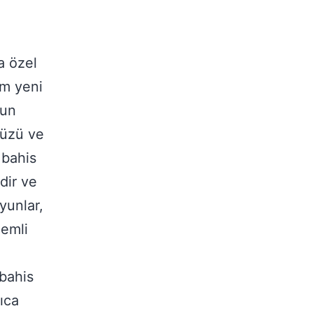
a özel
em yeni
yun
yüzü ve
 bahis
dir ve
yunlar,
nemli
 bahis
ıca