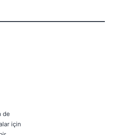
m de
lar için
bir