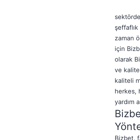
sektörde 
şeffaflı
zaman ön
için Biz
olarak B
ve kalite
kaliteli
herkes, 
yardım a
Bizbe
Yönt
Bizbet, 