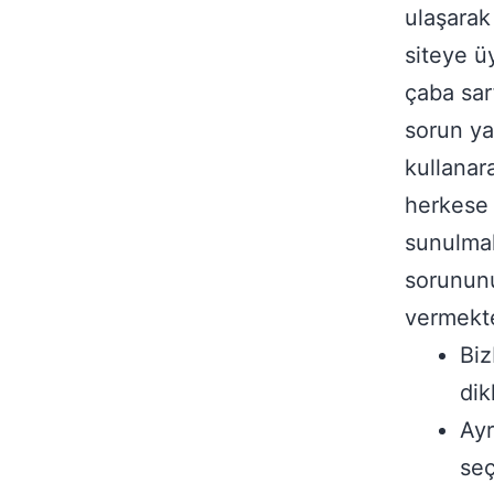
ulaşarak 
siteye ü
çaba sar
sorun ya
kullanar
herkese 
sunulmak
sorununu
vermekte
Biz
dik
Ayr
seç