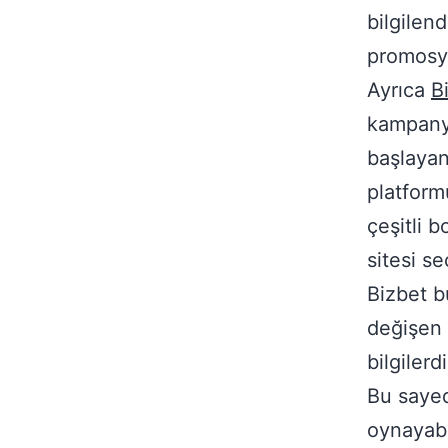
bilgilend
promosyo
Ayrıca
B
kampanya
başlayan
platform
çeşitli 
sitesi s
Bizbet b
değişen 
bilgilerdi
Bu sayed
oynayabi