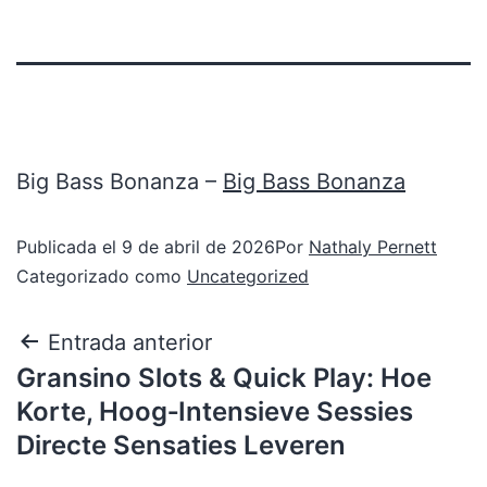
Big Bass Bonanza –
Big Bass Bonanza
Publicada el
9 de abril de 2026
Por
Nathaly Pernett
Categorizado como
Uncategorized
Entrada anterior
Gransino Slots & Quick Play: Hoe
Korte, Hoog‑Intensieve Sessies
Directe Sensaties Leveren