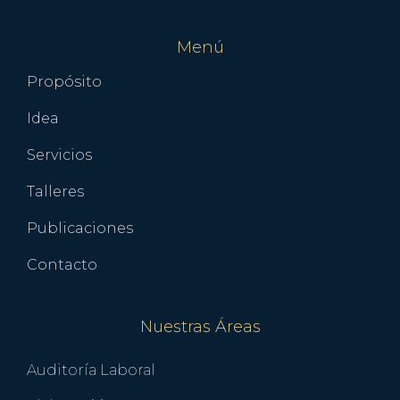
Menú
Propósito
Idea
Servicios
Talleres
Publicaciones
Contacto
Nuestras Áreas
Auditoría Laboral