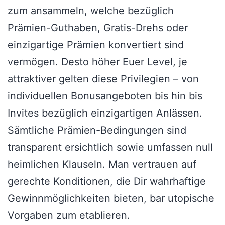
zum ansammeln, welche bezüglich
Prämien-Guthaben, Gratis-Drehs oder
einzigartige Prämien konvertiert sind
vermögen. Desto höher Euer Level, je
attraktiver gelten diese Privilegien – von
individuellen Bonusangeboten bis hin bis
Invites bezüglich einzigartigen Anlässen.
Sämtliche Prämien-Bedingungen sind
transparent ersichtlich sowie umfassen null
heimlichen Klauseln. Man vertrauen auf
gerechte Konditionen, die Dir wahrhaftige
Gewinnmöglichkeiten bieten, bar utopische
Vorgaben zum etablieren.