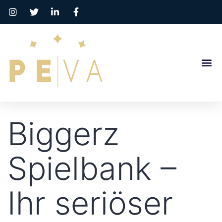
Biggerz
Spielbank –
Ihr seriöser