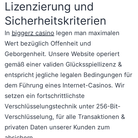
Lizenzierung und
Sicherheitskriterien
In
biggerz casino
legen man maximalen
Wert bezüglich Offenheit und
Geborgenheit. Unsere Website operiert
gemäß einer validen Glücksspiellizenz &
entspricht jegliche legalen Bedingungen für
dem Führung eines Internet-Casinos. Wir
setzen ein fortschrittlichste
Verschlüsselungstechnik unter 256-Bit-
Verschlüsselung, für alle Transaktionen &
privaten Daten unserer Kunden zum
absichern.