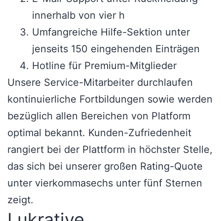
innerhalb von vier h
Umfangreiche Hilfe-Sektion unter
jenseits 150 eingehenden Einträgen
Hotline für Premium-Mitglieder
Unsere Service-Mitarbeiter durchlaufen
kontinuierliche Fortbildungen sowie werden
bezüglich allen Bereichen von Platform
optimal bekannt. Kunden-Zufriedenheit
rangiert bei der Plattform in höchster Stelle,
das sich bei unserer großen Rating-Quote
unter vierkommasechs unter fünf Sternen
zeigt.
Lukrative