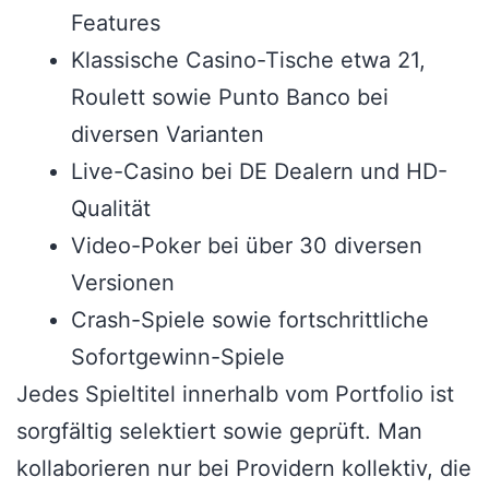
Features
Klassische Casino-Tische etwa 21,
Roulett sowie Punto Banco bei
diversen Varianten
Live-Casino bei DE Dealern und HD-
Qualität
Video-Poker bei über 30 diversen
Versionen
Crash-Spiele sowie fortschrittliche
Sofortgewinn-Spiele
Jedes Spieltitel innerhalb vom Portfolio ist
sorgfältig selektiert sowie geprüft. Man
kollaborieren nur bei Providern kollektiv, die