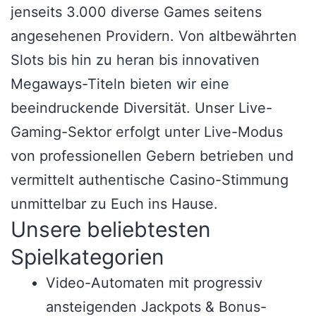
jenseits 3.000 diverse Games seitens
angesehenen Providern. Von altbewährten
Slots bis hin zu heran bis innovativen
Megaways-Titeln bieten wir eine
beeindruckende Diversität. Unser Live-
Gaming-Sektor erfolgt unter Live-Modus
von professionellen Gebern betrieben und
vermittelt authentische Casino-Stimmung
unmittelbar zu Euch ins Hause.
Unsere beliebtesten
Spielkategorien
Video-Automaten mit progressiv
ansteigenden Jackpots & Bonus-