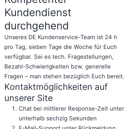
Kundendienst
durchgehend
Unseres DE Kundenservice-Team ist 24 h
pro Tag, sieben Tage die Woche für Euch
verfügbar. Sei es tech. Fragestellungen,
Bezahl-Schwierigkeiten bzw. generelle
Fragen – man stehen bezüglich Euch bereit.
Kontaktmöglichkeiten auf
unserer Site
Chat bei mittlerer Response-Zeit unter
unterhalb sechzig Sekunden
E-Mail-Support unter Rückmeldung