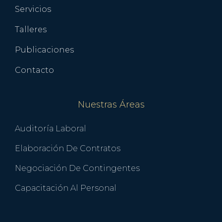
Servicios
Talleres
Publicaciones
Contacto
Nuestras Áreas
Auditoría Laboral
Elaboración De Contratos
Negociación De Contingentes
Capacitación Al Personal