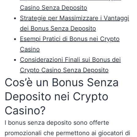
Casino Senza Deposito
Strategie per Massimizzare i Vantaggi
dei Bonus Senza Deposito
Esempi Pratici di Bonus nei Crypto
Casino
Considerazioni Finali sui Bonus dei
Crypto Casino Senza Deposito
Cos’è un Bonus Senza
Deposito nei Crypto
Casino?
I bonus senza deposito sono offerte
promozionali che permettono ai giocatori di