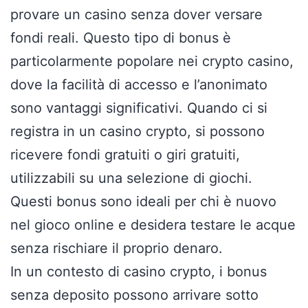
provare un casino senza dover versare
fondi reali. Questo tipo di bonus è
particolarmente popolare nei crypto casino,
dove la facilità di accesso e l’anonimato
sono vantaggi significativi. Quando ci si
registra in un casino crypto, si possono
ricevere fondi gratuiti o giri gratuiti,
utilizzabili su una selezione di giochi.
Questi bonus sono ideali per chi è nuovo
nel gioco online e desidera testare le acque
senza rischiare il proprio denaro.
In un contesto di casino crypto, i bonus
senza deposito possono arrivare sotto