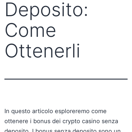
Deposito:
Come
Ottenerli
In questo articolo esploreremo come
ottenere i bonus dei crypto casino senza
deposito. I bonus senza deposito sono un