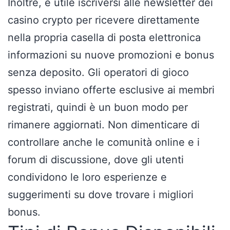
Inoltre, è utile iscriversi alle newsletter dei
casino crypto per ricevere direttamente
nella propria casella di posta elettronica
informazioni su nuove promozioni e bonus
senza deposito. Gli operatori di gioco
spesso inviano offerte esclusive ai membri
registrati, quindi è un buon modo per
rimanere aggiornati. Non dimenticare di
controllare anche le comunità online e i
forum di discussione, dove gli utenti
condividono le loro esperienze e
suggerimenti su dove trovare i migliori
bonus.