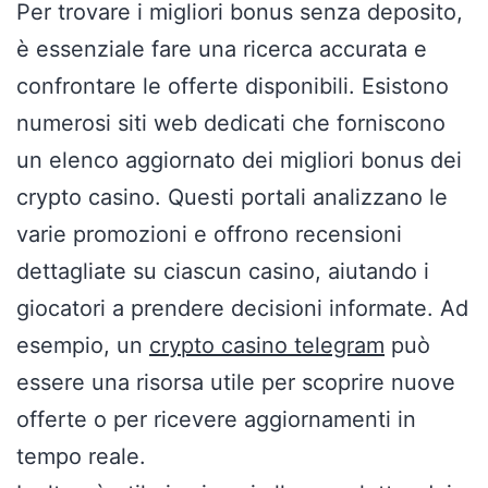
Per trovare i migliori bonus senza deposito,
è essenziale fare una ricerca accurata e
confrontare le offerte disponibili. Esistono
numerosi siti web dedicati che forniscono
un elenco aggiornato dei migliori bonus dei
crypto casino. Questi portali analizzano le
varie promozioni e offrono recensioni
dettagliate su ciascun casino, aiutando i
giocatori a prendere decisioni informate. Ad
esempio, un
crypto casino telegram
può
essere una risorsa utile per scoprire nuove
offerte o per ricevere aggiornamenti in
tempo reale.