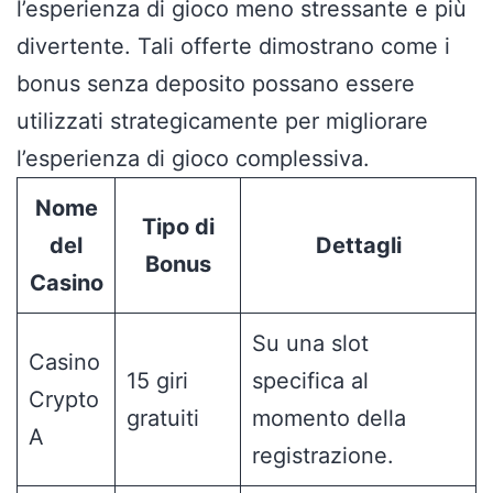
l’esperienza di gioco meno stressante e più
divertente. Tali offerte dimostrano come i
bonus senza deposito possano essere
utilizzati strategicamente per migliorare
l’esperienza di gioco complessiva.
Nome
Tipo di
del
Dettagli
Bonus
Casino
Su una slot
Casino
15 giri
specifica al
Crypto
gratuiti
momento della
A
registrazione.