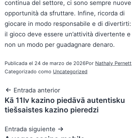
continua del settore, ci sono sempre nuove
opportunità da sfruttare. Infine, ricorda di
giocare in modo responsabile e di divertirti:
il gioco deve essere un’attività divertente e
non un modo per guadagnare denaro.
Publicada el
24 de marzo de 2026
Por
Nathaly Pernett
Categorizado como
Uncategorized
Entrada anterior
Kā 11lv kazino piedāvā autentisku
tiešsaistes kazino pieredzi
Entrada siguiente