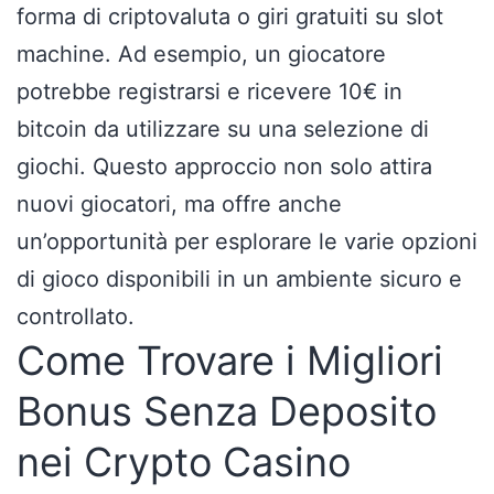
forma di criptovaluta o giri gratuiti su slot
machine. Ad esempio, un giocatore
potrebbe registrarsi e ricevere 10€ in
bitcoin da utilizzare su una selezione di
giochi. Questo approccio non solo attira
nuovi giocatori, ma offre anche
un’opportunità per esplorare le varie opzioni
di gioco disponibili in un ambiente sicuro e
controllato.
Come Trovare i Migliori
Bonus Senza Deposito
nei Crypto Casino