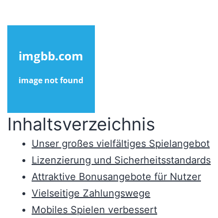
Inhaltsverzeichnis
Unser großes vielfältiges Spielangebot
Lizenzierung und Sicherheitsstandards
Attraktive Bonusangebote für Nutzer
Vielseitige Zahlungswege
Mobiles Spielen verbessert