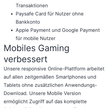
Transaktionen
Paysafe Card für Nutzer ohne
Bankkonto
Apple Payment und Google Payment
für mobile Nutzer
Mobiles Gaming
verbessert
Unsere responsive Online-Plattform arbeitet
auf allen zeitgemäßen Smartphones und
Tablets ohne zusätzlichen Anwendungs-
Download. Unsere Mobile Version
ermöglicht Zugriff auf das komplette