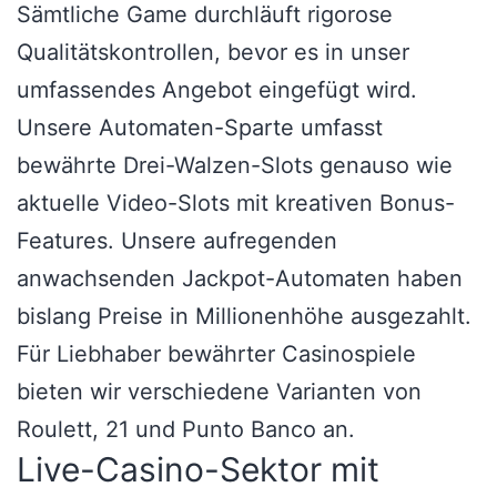
Sämtliche Game durchläuft rigorose
Qualitätskontrollen, bevor es in unser
umfassendes Angebot eingefügt wird.
Unsere Automaten-Sparte umfasst
bewährte Drei-Walzen-Slots genauso wie
aktuelle Video-Slots mit kreativen Bonus-
Features. Unsere aufregenden
anwachsenden Jackpot-Automaten haben
bislang Preise in Millionenhöhe ausgezahlt.
Für Liebhaber bewährter Casinospiele
bieten wir verschiedene Varianten von
Roulett, 21 und Punto Banco an.
Live-Casino-Sektor mit