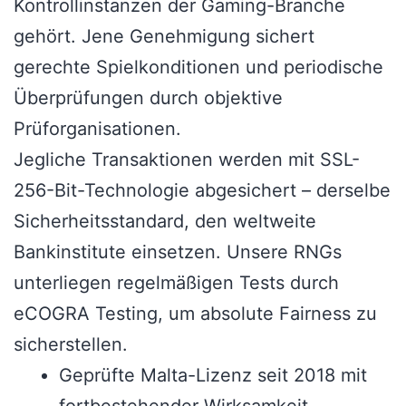
Kontrollinstanzen der Gaming-Branche
gehört. Jene Genehmigung sichert
gerechte Spielkonditionen und periodische
Überprüfungen durch objektive
Prüforganisationen.
Jegliche Transaktionen werden mit SSL-
256-Bit-Technologie abgesichert – derselbe
Sicherheitsstandard, den weltweite
Bankinstitute einsetzen. Unsere RNGs
unterliegen regelmäßigen Tests durch
eCOGRA Testing, um absolute Fairness zu
sicherstellen.
Geprüfte Malta-Lizenz seit 2018 mit
fortbestehender Wirksamkeit