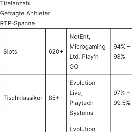
Titelanzahl
Gefragte Anbieter
RTP-Spanne
NetEnt,
Microgaming
94% –
Slots
620+
Ltd, Play’n
98%
GO
Evolution
Live,
97% –
Tischklassiker
85+
Playtech
99.5%
Systems
Evolution