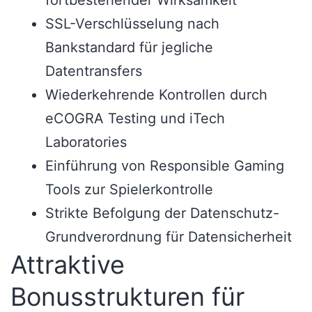
SSL-Verschlüsselung nach
Bankstandard für jegliche
Datentransfers
Wiederkehrende Kontrollen durch
eCOGRA Testing und iTech
Laboratories
Einführung von Responsible Gaming
Tools zur Spielerkontrolle
Strikte Befolgung der Datenschutz-
Grundverordnung für Datensicherheit
Attraktive
Bonusstrukturen für