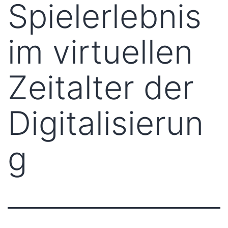
Spielerlebnis
im virtuellen
Zeitalter der
Digitalisierun
g