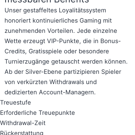
Unser gestaffeltes Loyalitätssystem
honoriert kontinuierliches Gaming mit
zunehmenden Vorteilen. Jede einzelne
Wette erzeugt VIP-Punkte, die in Bonus-
Credits, Gratisspiele oder besondere
Turnierzugänge getauscht werden können.
Ab der Silver-Ebene partizipieren Spieler
von verkürzten Withdrawals und
dedizierten Account-Managern.
Treuestufe
Erforderliche Treuepunkte
Withdrawal-Zeit
Rückerstattung