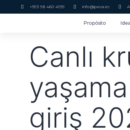
+593 98 460 4959
info@peva.ec
A
Propósito
Ide
Canlı k
yaşamak
giriş 20