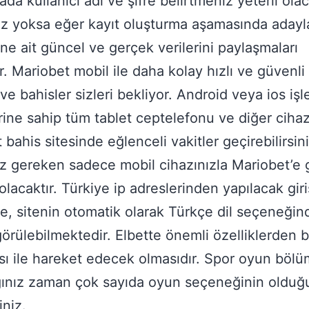
a kullanıcı adı ve şifre belirtmeniz yeterli olac
iz yoksa eğer kayıt oluşturma aşamasında adayl
ine ait güncel ve gerçek verilerini paylaşmaları
r. Mariobet mobil ile daha kolay hızlı ve güvenli
ve bahisler sizleri bekliyor. Android veya ios işl
rine sahip tüm tablet ceptelefonu ve diğer cihazl
bahis sitesinde eğlenceli vakitler geçirebilirsini
 gereken sadece mobil cihazınızla Mariobet’e g
lacaktır. Türkiye ip adreslerinden yapılacak giri
e, sitenin otomatik olarak Türkçe dil seçeneğin
 görülebilmektedir. Elbette önemli özelliklerden b
nsı ile hareket edecek olmasıdır. Spor oyun böl
ğınız zaman çok sayıda oyun seçeneğinin olduğ
niz.