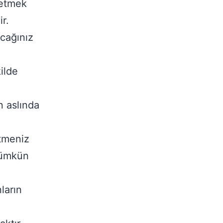
 etmek
r.
acağınız
ilde
n aslında
etmeniz
mümkün
ların