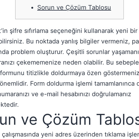
Sorun ve Çözüm Tablosu
in şifre sıfırlama seçeneğini kullanarak yeni bir 
bilirsiniz. Bu noktada yanlış bilgiler vermeniz, p
da problem oluşturur. Çeşitli sorunlar yaşaman
ranızı çekememenize neden olabilir. Bu sebepl
formunu titizlikle doldurmaya özen göstermeni
önemlidir. Form doldurma işlemi tamamlanınca 
numaranızı ve e-mail hesabınızı doğrulamanız
ktedir.
un ve Çözüm Tablo
 çalışmasında yeni adres üzerinden tıklama işle