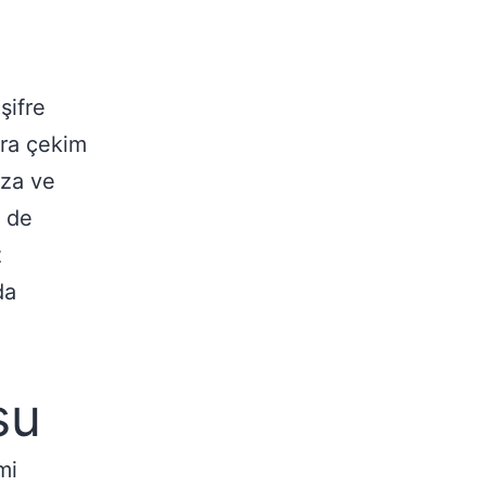
şifre
ara çekim
ıza ve
e de
z
da
su
mi