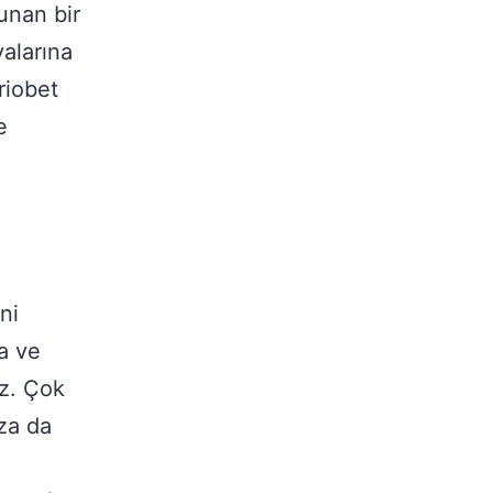
sunan bir
valarına
riobet
e
ni
la ve
iz. Çok
za da