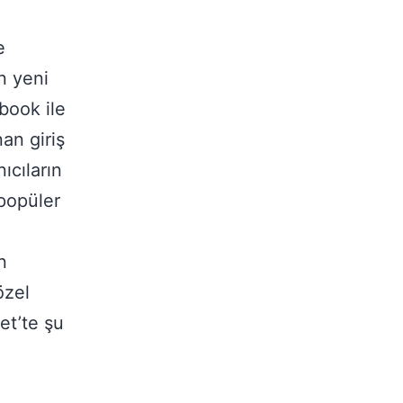
e
n yeni
book ile
an giriş
ıcıların
 popüler
n
özel
t’te şu