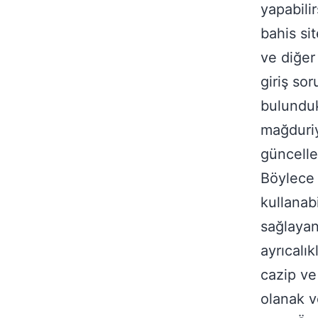
yapabilir
bahis si
ve diğer
giriş so
bulunduk
mağduriy
güncelle
Böylece 
kullanabi
sağlayan
ayrıcalı
cazip ve
olanak ve