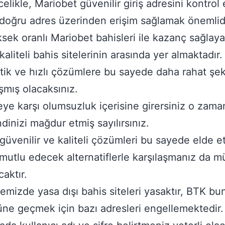
elikle, Mariobet güvenilir giriş adresini kontrol
doğru adres üzerinden erişim sağlamak önemlidi
sek oranlı Mariobet bahisleri ile kazanç sağlay
kaliteli bahis sitelerinin arasında yer almaktadır.
tik ve hızlı çözümlere bu sayede daha rahat şek
şmış olacaksınız.
eye karşı olumsuzluk içerisine girersiniz o zama
dinizi mağdur etmiş sayılırsınız.
güvenilir ve kaliteli çözümleri bu sayede elde 
mutlu edecek alternatiflerle karşılaşmanız da 
caktır.
emizde yasa dışı bahis siteleri yasaktır, BTK bun
ne geçmek için bazı adresleri engellemektedir.