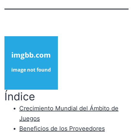
Índice
Crecimiento Mundial del Ámbito de
Juegos
Beneficios de los Proveedores