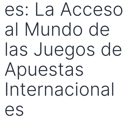
es: La Acceso
al Mundo de
las Juegos de
Apuestas
Internacional
es