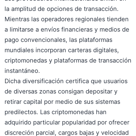
la amplitud de opciones de transacción.
Mientras las operadores regionales tienden
a limitarse a envíos financieras y medios de
pago convencionales, las plataformas
mundiales incorporan carteras digitales,
criptomonedas y plataformas de transacción
instantáneo.
Dicha diversificación certifica que usuarios
de diversas zonas consigan depositar y
retirar capital por medio de sus sistemas
predilectos. Las criptomonedas han
adquirido particular popularidad por ofrecer
discreción parcial, cargos bajas y velocidad