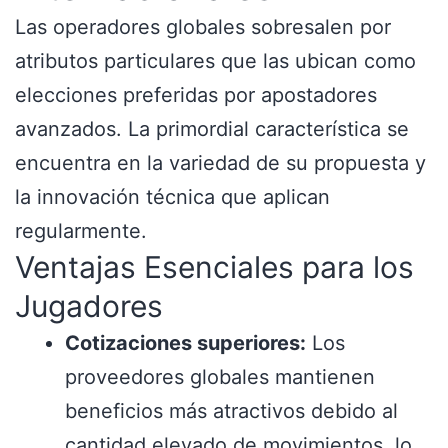
Las operadores globales sobresalen por
atributos particulares que las ubican como
elecciones preferidas por apostadores
avanzados. La primordial característica se
encuentra en la variedad de su propuesta y
la innovación técnica que aplican
regularmente.
Ventajas Esenciales para los
Jugadores
Cotizaciones superiores:
Los
proveedores globales mantienen
beneficios más atractivos debido al
cantidad elevado de movimientos, lo