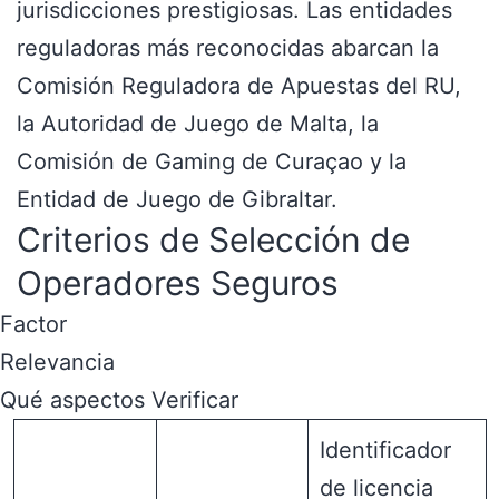
jurisdicciones prestigiosas. Las entidades
reguladoras más reconocidas abarcan la
Comisión Reguladora de Apuestas del RU,
la Autoridad de Juego de Malta, la
Comisión de Gaming de Curaçao y la
Entidad de Juego de Gibraltar.
Criterios de Selección de
Operadores Seguros
Factor
Relevancia
Qué aspectos Verificar
Identificador
de licencia