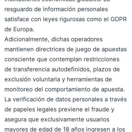
resguardo de información personales
satisface con leyes rigurosas como el GDPR
de Europa.
Adicionalmente, dichas operadores
mantienen directrices de juego de apuestas
consciente que contemplan restricciones
de transferencia autodefinidos, plazos de
exclusión voluntaria y herramientas de
monitoreo del comportamiento de apuesta.
La verificación de datos personales a través
de papeles legales previene el fraude y
asegura que exclusivamente usuarios
mayores de edad de 18 años ingresen a los