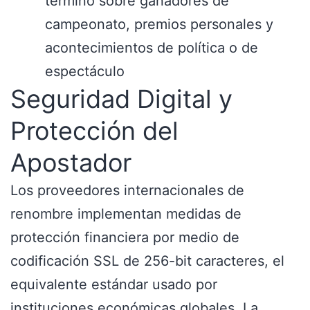
término sobre ganadores de
campeonato, premios personales y
acontecimientos de política o de
espectáculo
Seguridad Digital y
Protección del
Apostador
Los proveedores internacionales de
renombre implementan medidas de
protección financiera por medio de
codificación SSL de 256-bit caracteres, el
equivalente estándar usado por
instituciones económicas globales. La