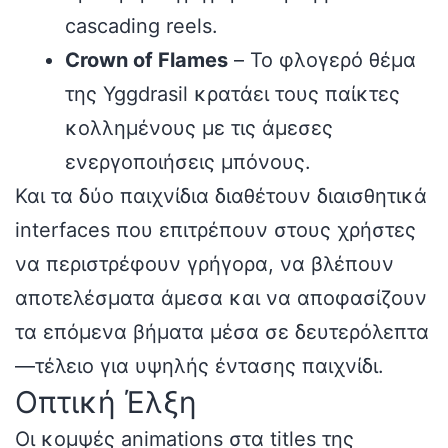
cascading reels.
Crown of Flames
– Το φλογερό θέμα
της Yggdrasil κρατάει τους παίκτες
κολλημένους με τις άμεσες
ενεργοποιήσεις μπόνους.
Και τα δύο παιχνίδια διαθέτουν διαισθητικά
interfaces που επιτρέπουν στους χρήστες
να περιστρέφουν γρήγορα, να βλέπουν
αποτελέσματα άμεσα και να αποφασίζουν
τα επόμενα βήματα μέσα σε δευτερόλεπτα
—τέλειο για υψηλής έντασης παιχνίδι.
Οπτική Έλξη
Οι κομψές animations στα titles της