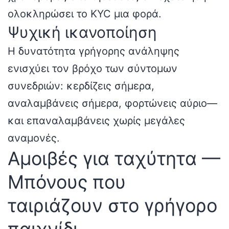
ολοκληρώσει το KYC μια φορά.
Ψυχική ικανοποίηση
Η δυνατότητα γρήγορης ανάληψης
ενισχύει τον βρόχο των σύντομων
συνεδριών: κερδίζεις σήμερα,
αναλαμβάνεις σήμερα, φορτώνεις αύριο—
και επαναλαμβάνεις χωρίς μεγάλες
αναμονές.
Αμοιβές για ταχύτητα —
Μπόνους που
ταιριάζουν στο γρήγορο
παιχνίδι