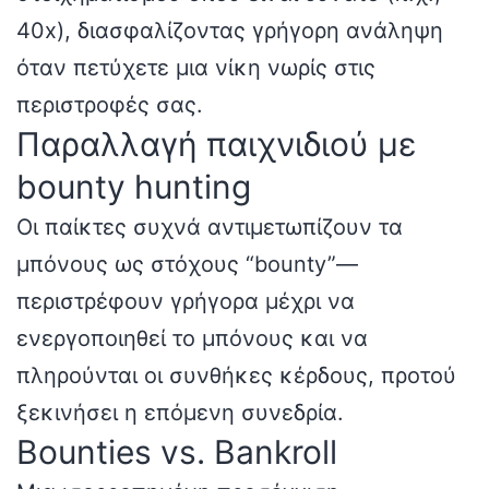
40x), διασφαλίζοντας γρήγορη ανάληψη
όταν πετύχετε μια νίκη νωρίς στις
περιστροφές σας.
Παραλλαγή παιχνιδιού με
bounty hunting
Οι παίκτες συχνά αντιμετωπίζουν τα
μπόνους ως στόχους “bounty”—
περιστρέφουν γρήγορα μέχρι να
ενεργοποιηθεί το μπόνους και να
πληρούνται οι συνθήκες κέρδους, προτού
ξεκινήσει η επόμενη συνεδρία.
Bounties vs. Bankroll