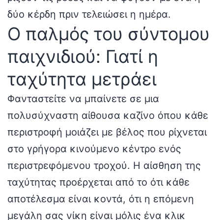
δύο κέρδη πριν τελειώσει η ημέρα.
Ο παλμός του σύντομου
παιχνιδιού: Γιατί η
ταχύτητα μετράει
Φανταστείτε να μπαίνετε σε μια
πολυσύχναστη αίθουσα καζίνο όπου κάθε
περιστροφή μοιάζει με βέλος που ρίχνεται
στο γρήγορα κινούμενο κέντρο ενός
περιστρεφόμενου τροχού. Η αίσθηση της
ταχύτητας προέρχεται από το ότι κάθε
αποτέλεσμα είναι κοντά, ότι η επόμενη
μεγάλη σας νίκη είναι μόλις ένα κλικ