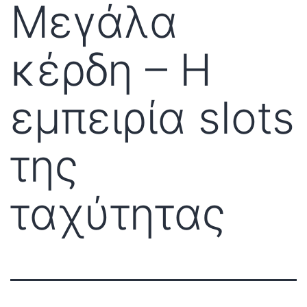
Μεγάλα
κέρδη – Η
εμπειρία slots
της
ταχύτητας