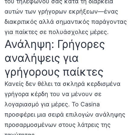
του τηλεφώνου σας κατά τη διάρκεια
αυτών των γρήγορων εκρήξεων—ένας
διακριτικός αλλά σημαντικός παράγοντας
για παίκτες σε πολυάσχολες μέρες.
Ανάληψη: Γρήγορες
αναλήψεις για
γρήγορους παίκτες
Κανείς δεν θέλει τα σκληρά κερδισμένα
γρήγορα κέρδη του να μένουν σε
λογαριασμό για μέρες. Το Casina
προσφέρει μια σειρά επιλογών ανάληψης
προσαρμοσμένων στους λάτρεις της
ταχύτητας.