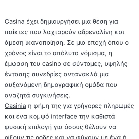
Casina έχει δημιουργήσει μια θέση για
παίκτες που λαχταρούν αδρεναλίνη και
άμεση ικανοποίηση. Σε μια εποχή όπου ο
χρόνος είναι το απόλυτο νόμισμα, η
έμφαση του casino σε σύντομες, υψηλής
έντασης συνεδρίες αντανακλά μια
αυξανόμενη δημογραφική ομάδα που
αναζητά συγκινήσεις.
Casinia
η φήμη της για γρήγορες πληρωμές
και ένα κομψό interface την καθιστά
φυσική επιλογή για όσους θέλουν να
ρίξουν τις ρόδες και να φύγουν με ένα ή