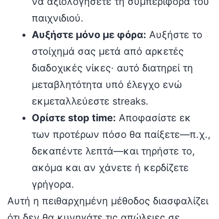
να αξιολογήσετε τη συμπεριφορά του
παιχνιδιού.
Αυξήστε μόνο με φόρα:
Αυξήστε το
στοίχημά σας μετά από αρκετές
διαδοχικές νίκες· αυτό διατηρεί τη
μεταβλητότητα υπό έλεγχο ενώ
εκμεταλλεύεστε streaks.
Ορίστε stop time:
Αποφασίστε εκ
των προτέρων πόσο θα παίξετε—π.χ.,
δεκαπέντε λεπτά—και τηρήστε το,
ακόμα και αν χάνετε ή κερδίζετε
γρήγορα.
Αυτή η πειθαρχημένη μέθοδος διασφαλίζει
ότι δεν θα κυνηγάτε τις απώλειες σε