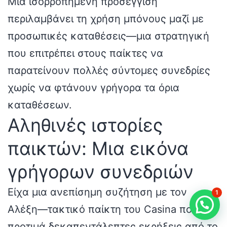
Μια ισορροπημένη προσέγγιση
περιλαμβάνει τη χρήση μπόνους μαζί με
προσωπικές καταθέσεις—μια στρατηγική
που επιτρέπει στους παίκτες να
παρατείνουν πολλές σύντομες συνεδρίες
χωρίς να φτάνουν γρήγορα τα όρια
καταθέσεων.
Αληθινές ιστορίες
παικτών: Μια εικόνα
γρήγορων συνεδριών
Είχα μια ανεπίσημη συζήτηση με τον
1
Αλέξη—τακτικό παίκτη του Casina που
προτιμά δεκαπεντάλεπτες εκρήξεις από το