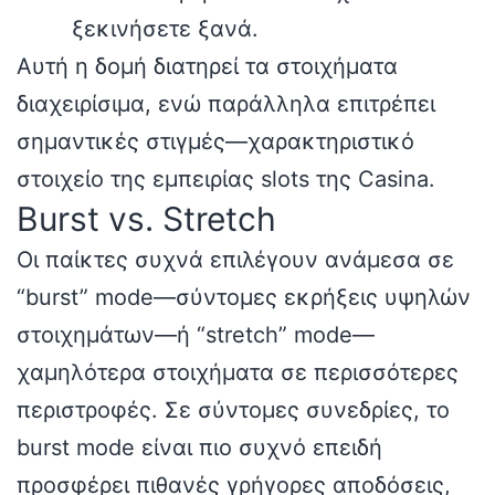
ξεκινήσετε ξανά.
Αυτή η δομή διατηρεί τα στοιχήματα
διαχειρίσιμα, ενώ παράλληλα επιτρέπει
σημαντικές στιγμές—χαρακτηριστικό
στοιχείο της εμπειρίας slots της Casina.
Burst vs. Stretch
Οι παίκτες συχνά επιλέγουν ανάμεσα σε
“burst” mode—σύντομες εκρήξεις υψηλών
στοιχημάτων—ή “stretch” mode—
χαμηλότερα στοιχήματα σε περισσότερες
περιστροφές. Σε σύντομες συνεδρίες, το
burst mode είναι πιο συχνό επειδή
προσφέρει πιθανές γρήγορες αποδόσεις,