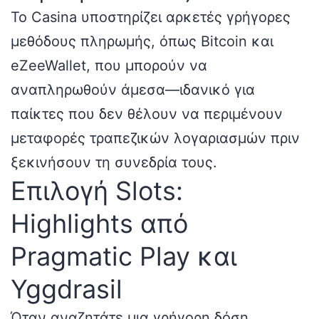
Το Casina υποστηρίζει αρκετές γρήγορες
μεθόδους πληρωμής, όπως Bitcoin και
eZeeWallet, που μπορούν να
αναπληρωθούν άμεσα—ιδανικό για
παίκτες που δεν θέλουν να περιμένουν
μεταφορές τραπεζικών λογαριασμών πριν
ξεκινήσουν τη συνεδρία τους.
Επιλογή Slots:
Highlights από
Pragmatic Play και
Yggdrasil
Όταν αναζητάτε μια γρήγορη δόση