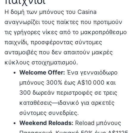
Η δομή των μπόνους του Casina
αναγνωρίζει τους παίκτες που προτιμούν
τις γρήγορες νίκες από το μακροπρόθεσμο
παιχνίδι, προσφέροντας σύντομες
ανταμοιβές που δεν απαιτούν μακρές
κύκλους στοιχηματισμού.
Welcome Offer:
Ένα γενναιόδωρο
μπόνους 300% έως A$10 000 και
300 δωρεάν περιστροφές σε τρεις
καταθέσεις—ιδανικό για αρκετές
σύντομες συνεδρίες.
Weekend Reloads:
Reload μπόνους
Παρασκευή–Κυριακή 50% έως A$1125