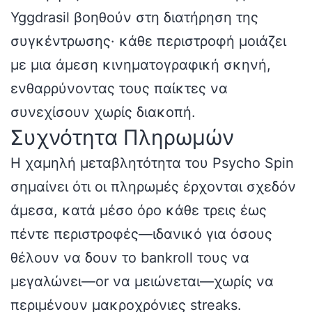
Yggdrasil βοηθούν στη διατήρηση της
συγκέντρωσης· κάθε περιστροφή μοιάζει
με μια άμεση κινηματογραφική σκηνή,
ενθαρρύνοντας τους παίκτες να
συνεχίσουν χωρίς διακοπή.
Συχνότητα Πληρωμών
Η χαμηλή μεταβλητότητα του Psycho Spin
σημαίνει ότι οι πληρωμές έρχονται σχεδόν
άμεσα, κατά μέσο όρο κάθε τρεις έως
πέντε περιστροφές—ιδανικό για όσους
θέλουν να δουν το bankroll τους να
μεγαλώνει—or να μειώνεται—χωρίς να
περιμένουν μακροχρόνιες streaks.