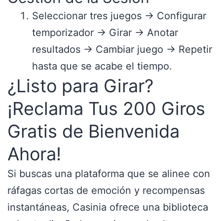
Seleccionar tres juegos → Configurar
temporizador → Girar → Anotar
resultados → Cambiar juego → Repetir
hasta que se acabe el tiempo.
¿Listo para Girar?
¡Reclama Tus 200 Giros
Gratis de Bienvenida
Ahora!
Si buscas una plataforma que se alinee con
ráfagas cortas de emoción y recompensas
instantáneas, Casinia ofrece una biblioteca