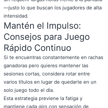
—justo lo que buscan los jugadores de alta
intensidad.
Mantén el Impulso:
Consejos para Juego
Rápido Continuo
Si te encuentras constantemente en rachas
ganadoras pero quieres mantener las
sesiones cortas, considera rotar entre
varios títulos en lugar de quedarte en un
solo juego todo el día.
Esta estrategia previene la fatiga y
mantiene cada giro con sensación de