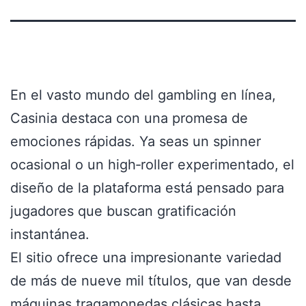
En el vasto mundo del gambling en línea,
Casinia destaca con una promesa de
emociones rápidas. Ya seas un spinner
ocasional o un high‑roller experimentado, el
diseño de la plataforma está pensado para
jugadores que buscan gratificación
instantánea.
El sitio ofrece una impresionante variedad
de más de nueve mil títulos, que van desde
máquinas tragamonedas clásicas hasta