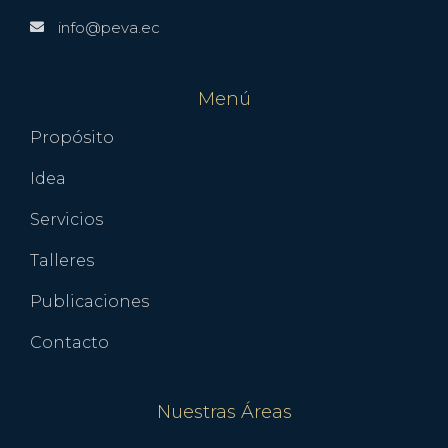
info@peva.ec
Menú
Propósito
Idea
Servicios
Talleres
Publicaciones
Contacto
Nuestras Áreas