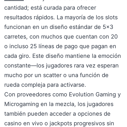
cantidad; está curada para ofrecer
resultados rápidos. La mayoría de los slots
funcionan en un diseño estándar de 5×3
carretes, con muchos que cuentan con 20
o incluso 25 líneas de pago que pagan en
cada giro. Este diseño mantiene la emoción
constante—los jugadores rara vez esperan
mucho por un scatter o una función de
rueda compleja para activarse.
Con proveedores como Evolution Gaming y
Microgaming en la mezcla, los jugadores
también pueden acceder a opciones de
casino en vivo o jackpots progresivos sin