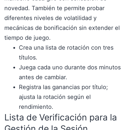
novedad. También te permite probar
diferentes niveles de volatilidad y
mecánicas de bonificación sin extender el
tiempo de juego.
Crea una lista de rotación con tres
títulos.
Juega cada uno durante dos minutos
antes de cambiar.
Registra las ganancias por título;
ajusta la rotación según el
rendimiento.
Lista de Verificación para la
Gestión de la Sesión