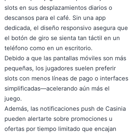
slots en sus desplazamientos diarios o
descansos para el café. Sin una app
dedicada, el diseño responsivo asegura que
el botón de giro se sienta tan táctil en un
teléfono como en un escritorio.
Debido a que las pantallas móviles son más
pequeñas, los jugadores suelen preferir
slots con menos líneas de pago o interfaces
simplificadas—acelerando aún más el
juego.
Además, las notificaciones push de Casinia
pueden alertarte sobre promociones u
ofertas por tiempo limitado que encajan