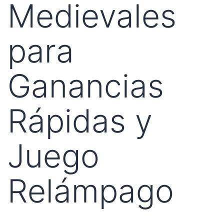
Medievales
para
Ganancias
Rápidas y
Juego
Relámpago