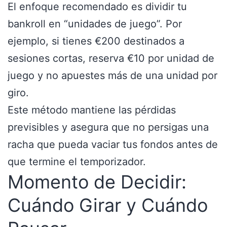
El enfoque recomendado es dividir tu
bankroll en “unidades de juego”. Por
ejemplo, si tienes €200 destinados a
sesiones cortas, reserva €10 por unidad de
juego y no apuestes más de una unidad por
giro.
Este método mantiene las pérdidas
previsibles y asegura que no persigas una
racha que pueda vaciar tus fondos antes de
que termine el temporizador.
Momento de Decidir:
Cuándo Girar y Cuándo