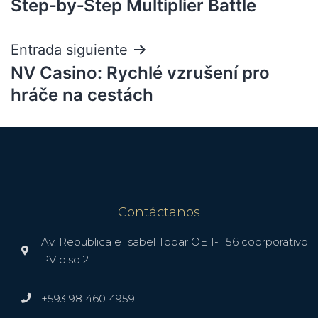
Step‑by‑Step Multiplier Battle
Entrada siguiente
NV Casino: Rychlé vzrušení pro
hráče na cestách
Contáctanos
Av. Republica e Isabel Tobar OE 1- 156 coorporativo
PV piso 2
+593 98 460 4959