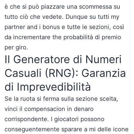
è che si può piazzare una scommessa su
tutto ciò che vedete. Dunque su tutti my
partner and i bonus e tutte le sezioni, così
da incrementare the probabilità di premio
per giro.
Il Generatore di Numeri
Casuali (RNG): Garanzia
di Imprevedibilità
Se la ruota si ferma sulla sezione scelta,
vinci il compensacion in denaro
corrispondente. I giocatori possono
conseguentemente sparare a mi delle icone