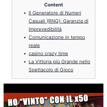
Content
Il Generatore di Numeri
Casuali (RNG): Garanzia di
Imprevedibilità
Comunicazione in tempo
reale
casino crazy time
La Vittoria più Grande nello
Spettacolo di Gioco