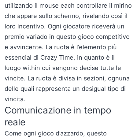
utilizando il mouse each controllare il mirino
che appare sullo schermo, rivelando così il
loro incentivo. Ogni giocatore riceverà un
premio variado in questo gioco competitivo
e avvincente. La ruota è l’elemento più
essencial di Crazy Time, in quanto è il
luogo within cui vengono decise tutte le
vincite. La ruota è divisa in sezioni, ognuna
delle quali rappresenta un desigual tipo di
vincita.
Comunicazione in tempo
reale
Come ogni gioco d’azzardo, questo