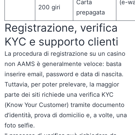
Carta
(e-wa
200 giri
prepagata
Registrazione, verifica
KYC e supporto clienti
La procedura di registrazione su un casino
non AAMS è generalmente veloce: basta
inserire email, password e data di nascita.
Tuttavia, per poter prelevare, la maggior
parte dei siti richiede una verifica KYC
(Know Your Customer) tramite documento
d’identità, prova di domicilio e, a volte, una
foto selfie.