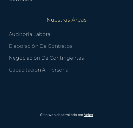
Nuestras Áreas
Auditoría Laboral
Elaboración De Contratos
Negociación De Contingentes
Capacitación Al Personal
Sitio web desarrollado por
Velox