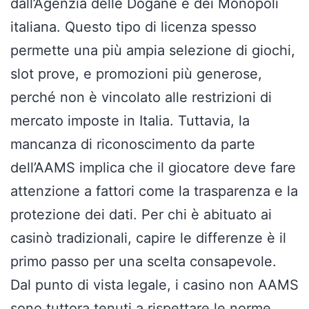
dall’Agenzia delle Dogane e dei Monopoli
italiana. Questo tipo di licenza spesso
permette una più ampia selezione di giochi,
slot prove, e promozioni più generose,
perché non è vincolato alle restrizioni di
mercato imposte in Italia. Tuttavia, la
mancanza di riconoscimento da parte
dell’AAMS implica che il giocatore deve fare
attenzione a fattori come la trasparenza e la
protezione dei dati. Per chi è abituato ai
casinò tradizionali, capire le differenze è il
primo passo per una scelta consapevole.
Dal punto di vista legale, i casino non AAMS
sono tuttora tenuti a rispettare le norme