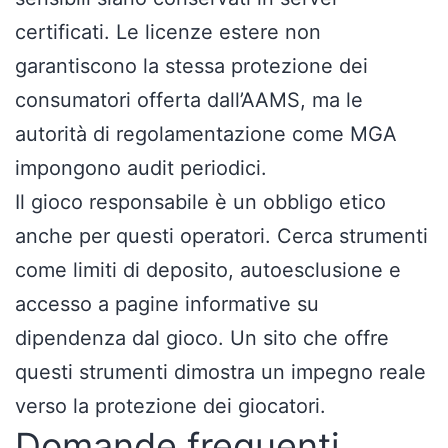
certificati. Le licenze estere non
garantiscono la stessa protezione dei
consumatori offerta dall’AAMS, ma le
autorità di regolamentazione come MGA
impongono audit periodici.
Il gioco responsabile è un obbligo etico
anche per questi operatori. Cerca strumenti
come limiti di deposito, autoesclusione e
accesso a pagine informative su
dipendenza dal gioco. Un sito che offre
questi strumenti dimostra un impegno reale
verso la protezione dei giocatori.
Domande frequenti