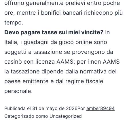
offrono generalmente prelievi entro poche
ore, mentre i bonifici bancari richiedono più
tempo.
Devo pagare tasse sui miei vincite?
In
Italia, i guadagni da gioco online sono
soggetti a tassazione se provengono da
casinò con licenza AAMS; per i non AAMS
la tassazione dipende dalla normativa del
paese emittente e dal regime fiscale
personale.
Publicada el
31 de mayo de 2026
Por
ember89494
Categorizado como
Uncategorized