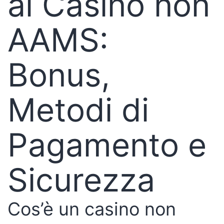
ai Casino non
AAMS:
Bonus,
Metodi di
Pagamento e
Sicurezza
Cos’è un casino non