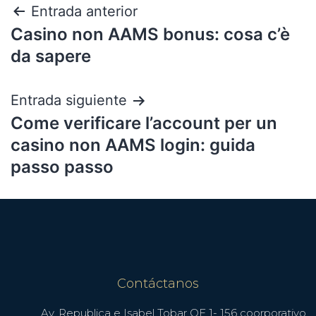
Entrada anterior
Casino non AAMS bonus: cosa c’è
da sapere
Entrada siguiente
Come verificare l’account per un
casino non AAMS login: guida
passo passo
Contáctanos
Av. Republica e Isabel Tobar OE 1- 156 coorporativo