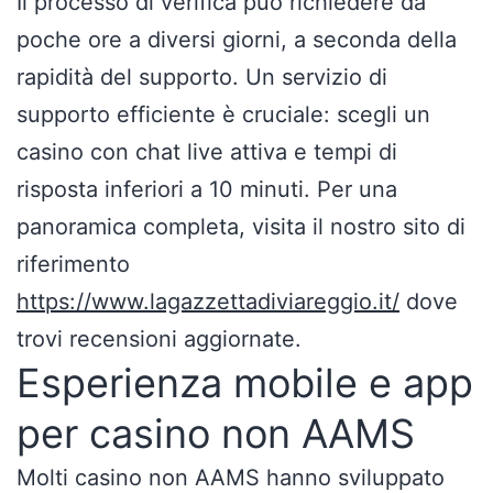
Il processo di verifica può richiedere da
poche ore a diversi giorni, a seconda della
rapidità del supporto. Un servizio di
supporto efficiente è cruciale: scegli un
casino con chat live attiva e tempi di
risposta inferiori a 10 minuti. Per una
panoramica completa, visita il nostro sito di
riferimento
https://www.lagazzettadiviareggio.it/
dove
trovi recensioni aggiornate.
Esperienza mobile e app
per casino non AAMS
Molti casino non AAMS hanno sviluppato