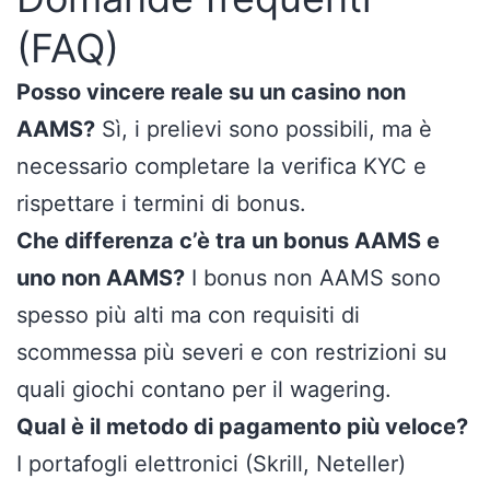
(FAQ)
Posso vincere reale su un casino non
AAMS?
Sì, i prelievi sono possibili, ma è
necessario completare la verifica KYC e
rispettare i termini di bonus.
Che differenza c’è tra un bonus AAMS e
uno non AAMS?
I bonus non AAMS sono
spesso più alti ma con requisiti di
scommessa più severi e con restrizioni su
quali giochi contano per il wagering.
Qual è il metodo di pagamento più veloce?
I portafogli elettronici (Skrill, Neteller)