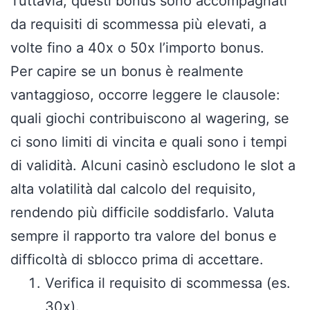
Tuttavia, questi bonus sono accompagnati
da requisiti di scommessa più elevati, a
volte fino a 40x o 50x l’importo bonus.
Per capire se un bonus è realmente
vantaggioso, occorre leggere le clausole:
quali giochi contribuiscono al wagering, se
ci sono limiti di vincita e quali sono i tempi
di validità. Alcuni casinò escludono le slot a
alta volatilità dal calcolo del requisito,
rendendo più difficile soddisfarlo. Valuta
sempre il rapporto tra valore del bonus e
difficoltà di sblocco prima di accettare.
Verifica il requisito di scommessa (es.
30x).