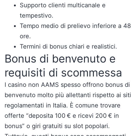
Supporto clienti multicanale e
tempestivo.
Tempo medio di prelievo inferiore a 48
ore.
Termini di bonus chiari e realistici.
Bonus di benvenuto e
requisiti di scommessa
I casino non AAMS spesso offrono bonus di
benvenuto molto più allettanti rispetto ai siti
regolamentati in Italia. È comune trovare
offerte “deposita 100 € e ricevi 200 € in
bonus” o giri gratuiti su slot popolari.