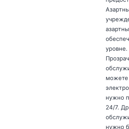
Азартны
учрежде
азартны
обеспеч
уровне.
Прозрач
обслужи
можете 
электро
нужно п
24/7. Д
обслужи
нужно б