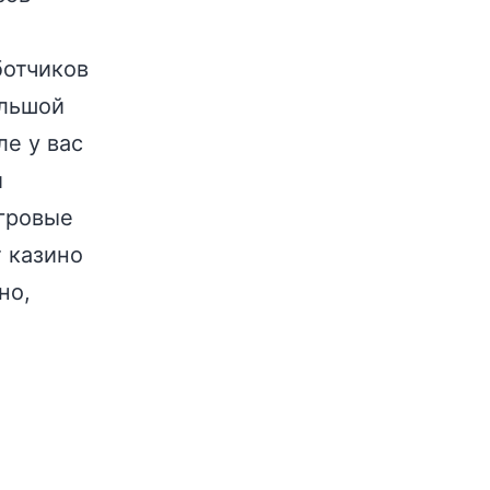
ботчиков
ольшой
ле у вас
и
игровые
т казино
но,