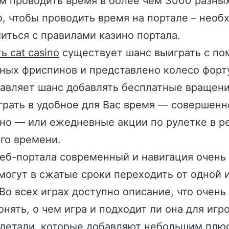
м проводить время в более чем 3000 разных
о, чтобы проводить время на портале – необ
иться с правилами казино портала.
ь cat casino
существует шанс выиграть с п
ных фриспинов и представлено колесо форт
авляет шанс добавлять бесплатные вращени
грать в удобное для Вас время — совершенн
но — или ежедневные акции по рулетке в 
го времени.
еб-портала современный и навигация очень 
могут в сжатые сроки переходить от одной 
 Во всех играх доступно описание, что очень
онять, о чем игра и подходит ли она для игро
детали, которые добавляют небольшим плю