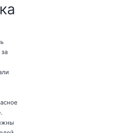
ка
ть
 за
али
расное
.
олжны
елей.