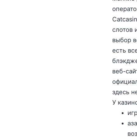
операто
Catcasi
слотов 
выбор в
есть вс
блэкдже
веб-сай
официал
здесь н
У казин
иг
аз
во