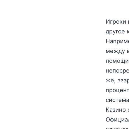
Игроки 
другое 
Наприме
между в
помощи
непосре
же, аза
процент
система
Казино 
Официал