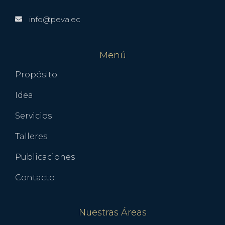
info@peva.ec
Menú
Propósito
Idea
Servicios
Talleres
Publicaciones
Contacto
Nuestras Áreas