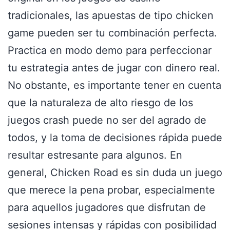
tradicionales, las apuestas de tipo chicken
game pueden ser tu combinación perfecta.
Practica en modo demo para perfeccionar
tu estrategia antes de jugar con dinero real.
No obstante, es importante tener en cuenta
que la naturaleza de alto riesgo de los
juegos crash puede no ser del agrado de
todos, y la toma de decisiones rápida puede
resultar estresante para algunos. En
general, Chicken Road es sin duda un juego
que merece la pena probar, especialmente
para aquellos jugadores que disfrutan de
sesiones intensas y rápidas con posibilidad