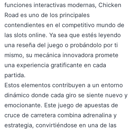
funciones interactivas modernas, Chicken
Road es uno de los principales
contendientes en el competitivo mundo de
las slots online. Ya sea que estés leyendo
una reseña del juego o probándolo por ti
mismo, su mecánica innovadora promete
una experiencia gratificante en cada
partida.
Estos elementos contribuyen a un entorno
dinámico donde cada giro se siente nuevo y
emocionante. Este juego de apuestas de
cruce de carretera combina adrenalina y
estrategia, convirtiéndose en una de las