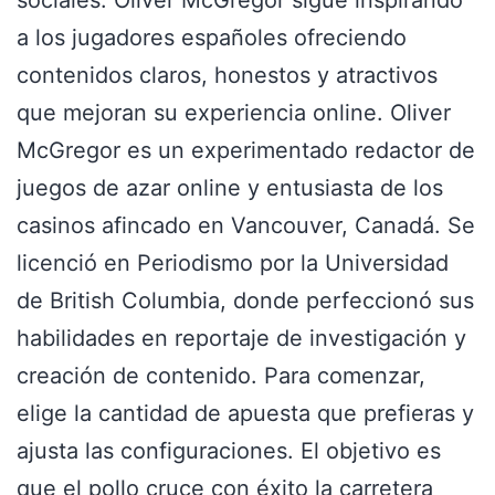
sociales. Oliver McGregor sigue inspirando
a los jugadores españoles ofreciendo
contenidos claros, honestos y atractivos
que mejoran su experiencia online. Oliver
McGregor es un experimentado redactor de
juegos de azar online y entusiasta de los
casinos afincado en Vancouver, Canadá. Se
licenció en Periodismo por la Universidad
de British Columbia, donde perfeccionó sus
habilidades en reportaje de investigación y
creación de contenido. Para comenzar,
elige la cantidad de apuesta que prefieras y
ajusta las configuraciones. El objetivo es
que el pollo cruce con éxito la carretera