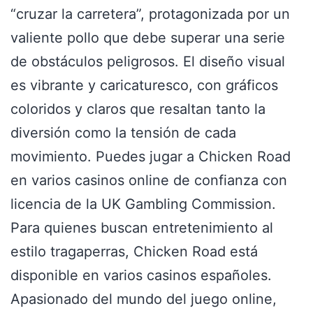
“cruzar la carretera”, protagonizada por un
valiente pollo que debe superar una serie
de obstáculos peligrosos. El diseño visual
es vibrante y caricaturesco, con gráficos
coloridos y claros que resaltan tanto la
diversión como la tensión de cada
movimiento. Puedes jugar a Chicken Road
en varios casinos online de confianza con
licencia de la UK Gambling Commission.
Para quienes buscan entretenimiento al
estilo tragaperras, Chicken Road está
disponible en varios casinos españoles.
Apasionado del mundo del juego online,