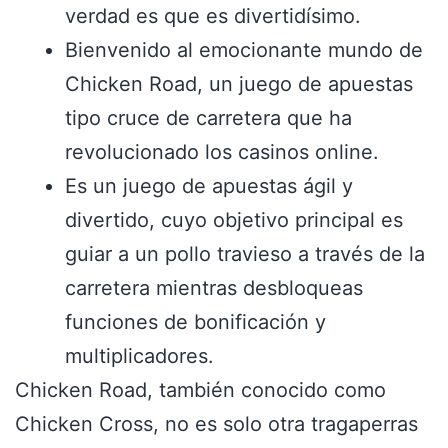
verdad es que es divertidísimo.
Bienvenido al emocionante mundo de
Chicken Road, un juego de apuestas
tipo cruce de carretera que ha
revolucionado los casinos online.
Es un juego de apuestas ágil y
divertido, cuyo objetivo principal es
guiar a un pollo travieso a través de la
carretera mientras desbloqueas
funciones de bonificación y
multiplicadores.
Chicken Road, también conocido como
Chicken Cross, no es solo otra tragaperras