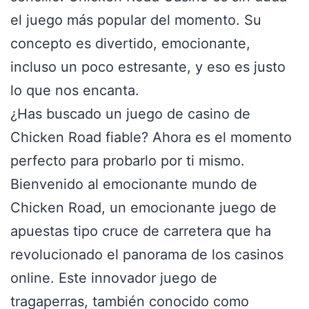
el juego más popular del momento. Su
concepto es divertido, emocionante,
incluso un poco estresante, y eso es justo
lo que nos encanta.
¿Has buscado un juego de casino de
Chicken Road fiable? Ahora es el momento
perfecto para probarlo por ti mismo.
Bienvenido al emocionante mundo de
Chicken Road, un emocionante juego de
apuestas tipo cruce de carretera que ha
revolucionado el panorama de los casinos
online. Este innovador juego de
tragaperras, también conocido como