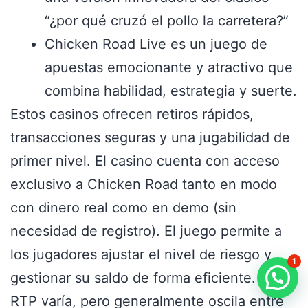
“¿por qué cruzó el pollo la carretera?”
Chicken Road Live es un juego de
apuestas emocionante y atractivo que
combina habilidad, estrategia y suerte.
Estos casinos ofrecen retiros rápidos,
transacciones seguras y una jugabilidad de
primer nivel. El casino cuenta con acceso
exclusivo a Chicken Road tanto en modo
con dinero real como en demo (sin
necesidad de registro). El juego permite a
los jugadores ajustar el nivel de riesgo y
1
gestionar su saldo de forma eficiente. El
RTP varía, pero generalmente oscila entre