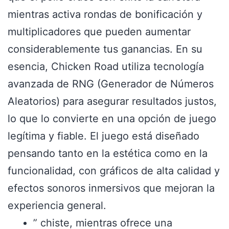
mientras activa rondas de bonificación y
multiplicadores que pueden aumentar
considerablemente tus ganancias. En su
esencia, Chicken Road utiliza tecnología
avanzada de RNG (Generador de Números
Aleatorios) para asegurar resultados justos,
lo que lo convierte en una opción de juego
legítima y fiable. El juego está diseñado
pensando tanto en la estética como en la
funcionalidad, con gráficos de alta calidad y
efectos sonoros inmersivos que mejoran la
experiencia general.
” chiste, mientras ofrece una