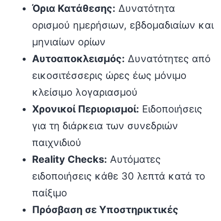
Όρια Κατάθεσης:
Δυνατότητα
ορισμού ημερήσιων, εβδομαδιαίων και
μηνιαίων ορίων
Αυτοαποκλεισμός:
Δυνατότητες από
εικοσιτέσσερις ώρες έως μόνιμο
κλείσιμο λογαριασμού
Χρονικοί Περιορισμοί:
Ειδοποιήσεις
για τη διάρκεια των συνεδριών
παιχνιδιού
Reality Checks:
Αυτόματες
ειδοποιήσεις κάθε 30 λεπτά κατά το
παίξιμο
Πρόσβαση σε Υποστηρικτικές