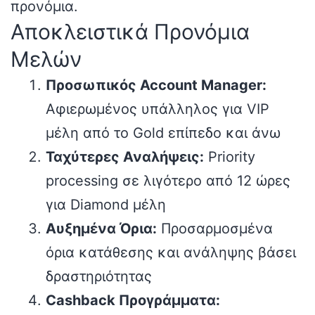
προνόμια.
Αποκλειστικά Προνόμια
Μελών
Προσωπικός Account Manager:
Αφιερωμένος υπάλληλος για VIP
μέλη από το Gold επίπεδο και άνω
Ταχύτερες Αναλήψεις:
Priority
processing σε λιγότερο από 12 ώρες
για Diamond μέλη
Αυξημένα Όρια:
Προσαρμοσμένα
όρια κατάθεσης και ανάληψης βάσει
δραστηριότητας
Cashback Προγράμματα: