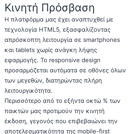
Κινητή Πρόσβαση
Η πλατφόρμα μας έχει αναπτυχθεί με
τεχνολογία HTML5, εξασφαλίζοντας
απρόσκοπτη λειτουργία σε smartphones
και tablets χωρίς ανάγκη λήψης
εφαρμογής. Το responsive design
προσαρμόζεται αυτόματα σε οθόνες όλων
των μεγεθών, διατηρώντας πλήρη
λειτουργικότητα.
Περισσότερο από το εξήντα οκτώ % των
παικτών μας προτιμούν την κινητή
έκδοση, γεγονός που επιβεβαιώνει την
αποτελεσματικότητα της mobile-first