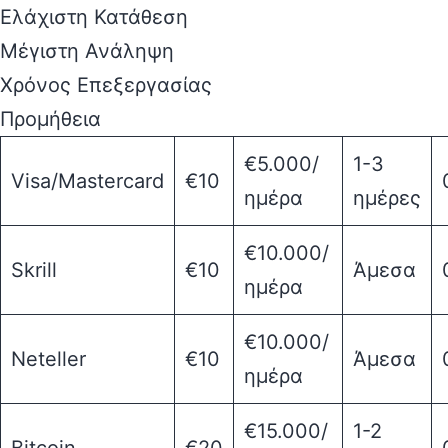
Ελάχιστη Κατάθεση
Μέγιστη Ανάληψη
Χρόνος Επεξεργασίας
Προμήθεια
€5.000/
1-3
Visa/Mastercard
€10
ημέρα
ημέρες
€10.000/
Skrill
€10
Άμεσα
ημέρα
€10.000/
Neteller
€10
Άμεσα
ημέρα
€15.000/
1-2
Bitcoin
€20