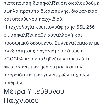
πιστοποίηση διασφαλίζει ότι ακολουθούμε
υψηλά πρότυπα δικαιοσύνης, διαφάνειας
και υπεύθυνου παιχνιδιού.
Η τεχνολογία κρυπτογράφησης SSL 256-
bit ασφαλίζει κάθε συναλλαγή και
προσωπικό δεδομένο. Συνεργαζόμαστε με
ανεξάρτητους οργανισμούς όπως η
eCOGRA που επαληθεύουν τακτικά τη
δικαιοσύνη των games μας και την
ακεραιότητα των γεννητριών τυχαίων
αριθμών.
Μέτρα Υπεύθυνου
Παιχνιδιού