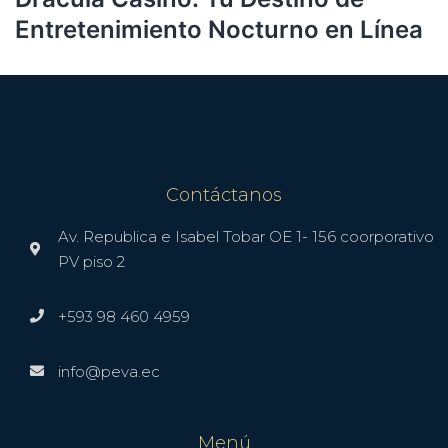
Entretenimiento Nocturno en Línea
Contáctanos
Av. Republica e Isabel Tobar OE 1- 156 coorporativo
PV piso 2
+593 98 460 4959
info@peva.ec
Menú