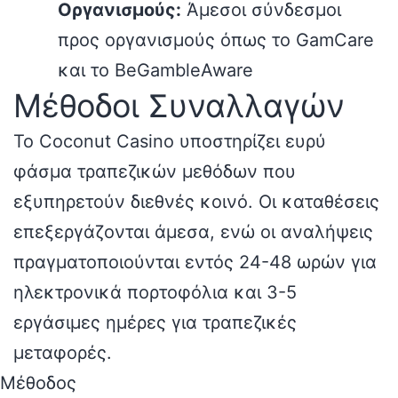
Οργανισμούς:
Άμεσοι σύνδεσμοι
προς οργανισμούς όπως το GamCare
και το BeGambleAware
Μέθοδοι Συναλλαγών
Το Coconut Casino υποστηρίζει ευρύ
φάσμα τραπεζικών μεθόδων που
εξυπηρετούν διεθνές κοινό. Οι καταθέσεις
επεξεργάζονται άμεσα, ενώ οι αναλήψεις
πραγματοποιούνται εντός 24-48 ωρών για
ηλεκτρονικά πορτοφόλια και 3-5
εργάσιμες ημέρες για τραπεζικές
μεταφορές.
Μέθοδος