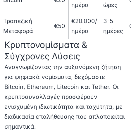
ημέρα
ώρες
Τραπεζική
€20.000/
3-5
€50
Μεταφορά
ημέρα
ημέρες
Κρυπτονομίσματα &
Σύγχρονες Λύσεις
Αναγνωρίζοντας την αυξανόμενη ζήτηση
για ψηφιακά νομίσματα, δεχόμαστε
Bitcoin, Ethereum, Litecoin και Tether. Οι
κρυπτοσυναλλαγές προσφέρουν
ενισχυμένη ιδιωτικότητα και ταχύτητα, με
διαδικασία επαλήθευσης που απλοποιείται
σημαντικά.