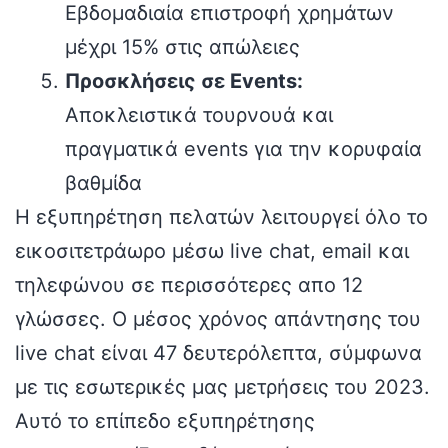
Εβδομαδιαία επιστροφή χρημάτων
μέχρι 15% στις απώλειες
Προσκλήσεις σε Events:
Αποκλειστικά τουρνουά και
πραγματικά events για την κορυφαία
βαθμίδα
Η εξυπηρέτηση πελατών λειτουργεί όλο το
εικοσιτετράωρο μέσω live chat, email και
τηλεφώνου σε περισσότερες απο 12
γλώσσες. Ο μέσος χρόνος απάντησης του
live chat είναι 47 δευτερόλεπτα, σύμφωνα
με τις εσωτερικές μας μετρήσεις του 2023.
Αυτό το επίπεδο εξυπηρέτησης