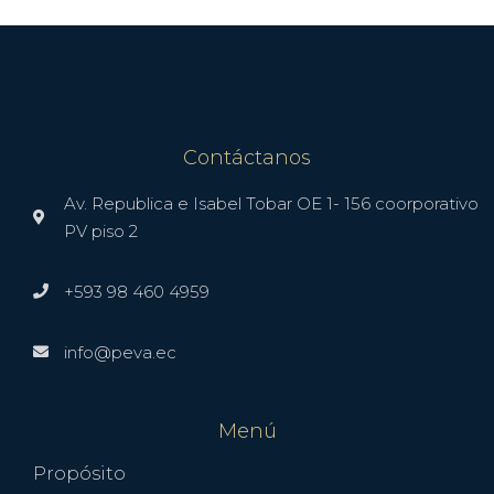
Contáctanos
Av. Republica e Isabel Tobar OE 1- 156 coorporativo
PV piso 2
+593 98 460 4959
info@peva.ec
Menú
Propósito