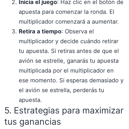
Inicia el juego
: Haz clic en el botón de
apuesta para comenzar la ronda. El
multiplicador comenzará a aumentar.
Retira a tiempo
: Observa el
multiplicador y decide cuándo retirar
tu apuesta. Si retiras antes de que el
avión se estrelle, ganarás tu apuesta
multiplicada por el multiplicador en
ese momento. Si esperas demasiado y
el avión se estrella, perderás tu
apuesta.
5. Estrategias para maximizar
tus ganancias