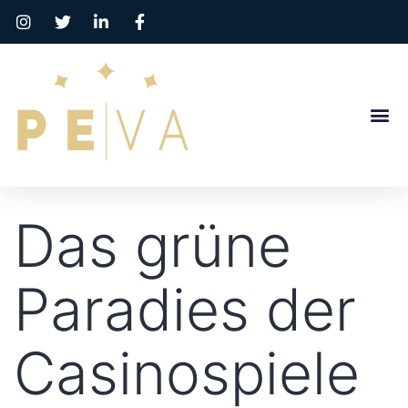
Das grüne
Paradies der
Casinospiele