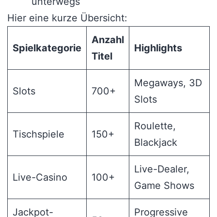
unterwegs
Hier eine kurze Übersicht:
Anzahl
Spielkategorie
Highlights
Titel
Megaways, 3D
Slots
700+
Slots
Roulette,
Tischspiele
150+
Blackjack
Live-Dealer,
Live-Casino
100+
Game Shows
Jackpot-
Progressive