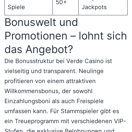
50+
Spiele
Jackpots
Bonuswelt und
Promotionen – lohnt sich
das Angebot?
Die Bonusstruktur bei Verde Casino ist
vielseitig und transparent. Neulinge
profitieren von einem attraktiven
Willkommensbonus, der sowohl
Einzahlungsboni als auch Freispiele
umfassen kann. Für Stammspieler gibt es
ein Treueprogramm mit verschiedenen VIP-
Stufen, die exklusive Belohnungen und