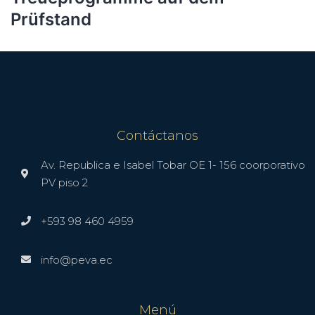
Prüfstand
Contáctanos
Av. Republica e Isabel Tobar OE 1- 156 coorporativo
PV piso 2
+593 98 460 4959
info@peva.ec
Menú