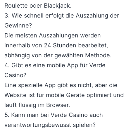
Roulette oder Blackjack.
3. Wie schnell erfolgt die Auszahlung der
Gewinne?
Die meisten Auszahlungen werden
innerhalb von 24 Stunden bearbeitet,
abhängig von der gewählten Methode.
4. Gibt es eine mobile App für Verde
Casino?
Eine spezielle App gibt es nicht, aber die
Website ist für mobile Geräte optimiert und
läuft flüssig im Browser.
5. Kann man bei Verde Casino auch
verantwortungsbewusst spielen?