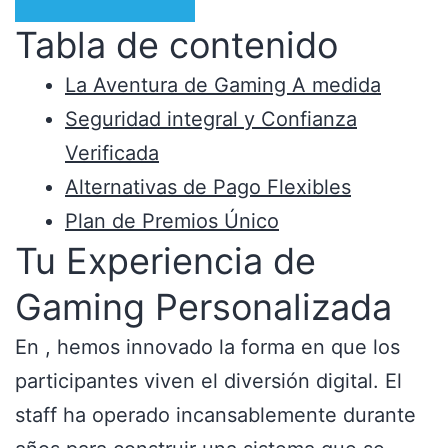
Tabla de contenido
La Aventura de Gaming A medida
Seguridad integral y Confianza
Verificada
Alternativas de Pago Flexibles
Plan de Premios Único
Tu Experiencia de
Gaming Personalizada
En , hemos innovado la forma en que los
participantes viven el diversión digital. El
staff ha operado incansablemente durante