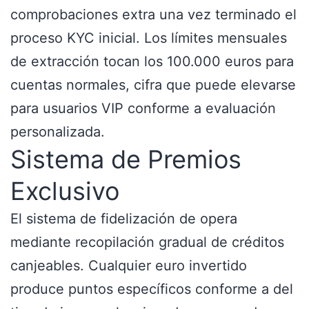
comprobaciones extra una vez terminado el
proceso KYC inicial. Los límites mensuales
de extracción tocan los 100.000 euros para
cuentas normales, cifra que puede elevarse
para usuarios VIP conforme a evaluación
personalizada.
Sistema de Premios
Exclusivo
El sistema de fidelización de opera
mediante recopilación gradual de créditos
canjeables. Cualquier euro invertido
produce puntos específicos conforme a del