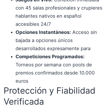
con 45 salas profesionales y crupieres
hablantes nativos en español
accesibles 24/7
Opciones Instantáneos:
Acceso sin
bajada a opciones únicos
desarrollados expresamente para
Competiciones Programados:
Torneos por semana con pools de
premios confirmados desde 10.000
euros
Protección y Fiabilidad
Verificada