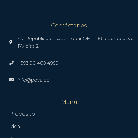
Contáctanos
Av. Republica e Isabel Tobar OE 1- 156 coorporativo
PV piso 2
+593 98 460 4959
info@peva.ec
Menú
Propósito
Idea