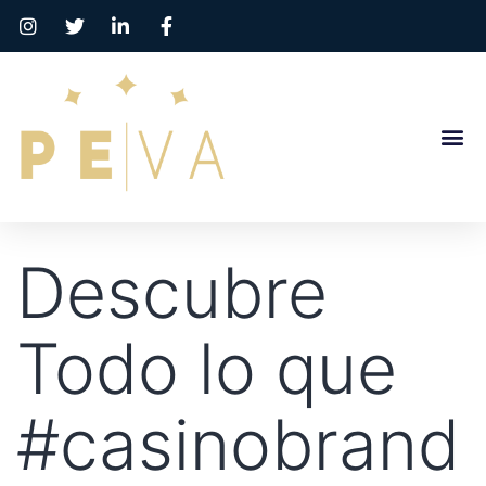
Descubre
Todo lo que
#casinobrand