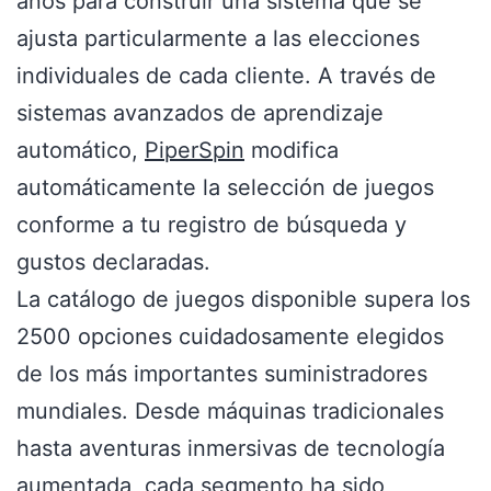
años para construir una sistema que se
ajusta particularmente a las elecciones
individuales de cada cliente. A través de
sistemas avanzados de aprendizaje
automático,
PiperSpin
modifica
automáticamente la selección de juegos
conforme a tu registro de búsqueda y
gustos declaradas.
La catálogo de juegos disponible supera los
2500 opciones cuidadosamente elegidos
de los más importantes suministradores
mundiales. Desde máquinas tradicionales
hasta aventuras inmersivas de tecnología
aumentada, cada segmento ha sido