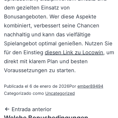
dem gezielten Einsatz von
Bonusangeboten. Wer diese Aspekte
kombiniert, verbessert seine Chancen
nachhaltig und kann das vielfältige
Spielangebot optimal genießen. Nutzen Sie
für den Einstieg
diesen Link zu Locowin
, um
direkt mit klarem Plan und besten
Voraussetzungen zu starten.
Publicada el
6 de enero de 2026
Por
ember89494
Categorizado como
Uncategorized
Entrada anterior
Welche Bonusbedingungen