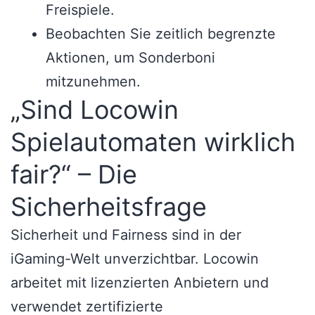
Freispiele.
Beobachten Sie zeitlich begrenzte
Aktionen, um Sonderboni
mitzunehmen.
„Sind Locowin
Spielautomaten wirklich
fair?“ – Die
Sicherheitsfrage
Sicherheit und Fairness sind in der
iGaming-Welt unverzichtbar. Locowin
arbeitet mit lizenzierten Anbietern und
verwendet zertifizierte