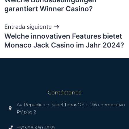
garantiert Winner Casino?
Entrada siguiente
Welche innovativen Features bietet
Monaco Jack Casino im Jahr 2024?
Contáctanos
Av. Republica e Isabel Tobar OE 1- 156 coorporativo
PV piso 2
+593 98 460 4959