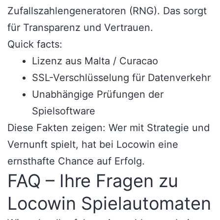
Zufallszahlengeneratoren (RNG). Das sorgt
für Transparenz und Vertrauen.
Quick facts:
Lizenz aus Malta / Curacao
SSL-Verschlüsselung für Datenverkehr
Unabhängige Prüfungen der
Spielsoftware
Diese Fakten zeigen: Wer mit Strategie und
Vernunft spielt, hat bei Locowin eine
ernsthafte Chance auf Erfolg.
FAQ – Ihre Fragen zu
Locowin Spielautomaten