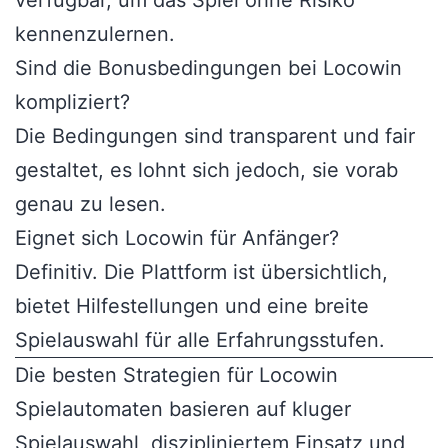
kennenzulernen.
Sind die Bonusbedingungen bei Locowin
kompliziert?
Die Bedingungen sind transparent und fair
gestaltet, es lohnt sich jedoch, sie vorab
genau zu lesen.
Eignet sich Locowin für Anfänger?
Definitiv. Die Plattform ist übersichtlich,
bietet Hilfestellungen und eine breite
Spielauswahl für alle Erfahrungsstufen.
Die besten Strategien für Locowin
Spielautomaten basieren auf kluger
Spielauswahl, diszipliniertem Einsatz und