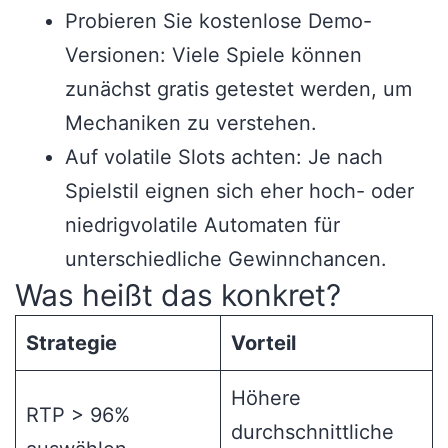
Probieren Sie kostenlose Demo-
Versionen: Viele Spiele können
zunächst gratis getestet werden, um
Mechaniken zu verstehen.
Auf volatile Slots achten: Je nach
Spielstil eignen sich eher hoch- oder
niedrigvolatile Automaten für
unterschiedliche Gewinnchancen.
Was heißt das konkret?
Strategie
Vorteil
Höhere
RTP > 96%
durchschnittliche