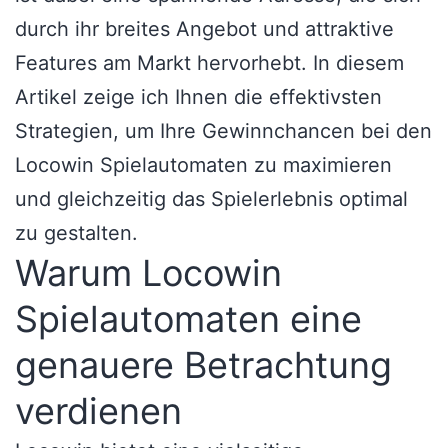
durch ihr breites Angebot und attraktive
Features am Markt hervorhebt. In diesem
Artikel zeige ich Ihnen die effektivsten
Strategien, um Ihre Gewinnchancen bei den
Locowin Spielautomaten zu maximieren
und gleichzeitig das Spielerlebnis optimal
zu gestalten.
Warum Locowin
Spielautomaten eine
genauere Betrachtung
verdienen