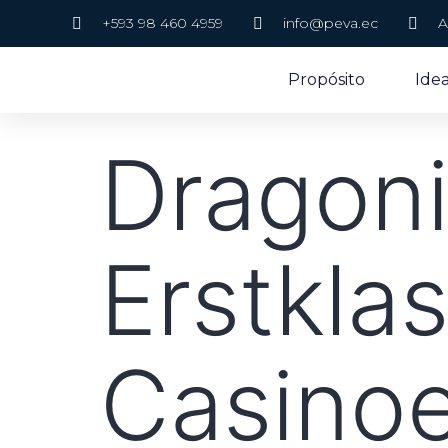
+593 98 460 4959
info@peva.ec
A
Propósito
Ide
Dragoni
Erstkla
Casinoe