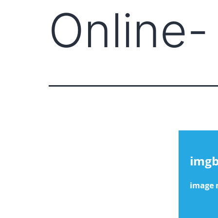
Online- 