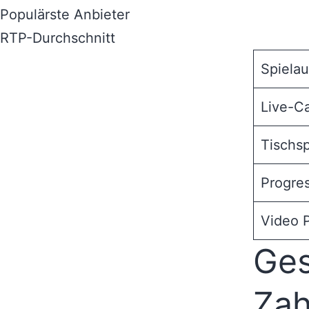
Populärste Anbieter
RTP-Durchschnitt
Spiela
Live-C
Tischsp
Progres
Video 
Ges
Zah