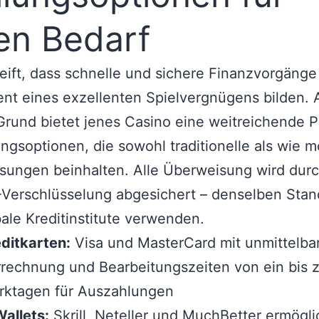
en Bedarf
eift, dass schnelle und sichere Finanzvorgänge
nt eines exzellenten Spielvergnügens bilden. 
rund bietet jenes Casino eine weitreichende P
ngsoptionen, die sowohl traditionelle als wie 
sungen beinhalten. Alle Überweisung wird dur
-Verschlüsselung abgesichert – denselben Stan
ale Kreditinstitute verwenden.
ditkarten:
Visa und MasterCard mit unmittelba
rechnung und Bearbeitungszeiten von ein bis 
rktagen für Auszahlungen
allets:
Skrill, Neteller und MuchBetter ermögl