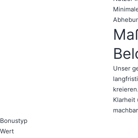
Minimal
Abhebun
Maß
Bel
Unser g
langfris
kreieren
Klarheit
machbar
Bonustyp
Wert