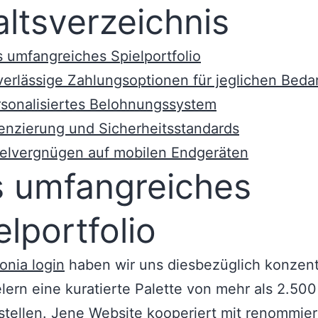
altsverzeichnis
 umfangreiches Spielportfolio
erlässige Zahlungsoptionen für jeglichen Beda
sonalisiertes Belohnungssystem
enzierung und Sicherheitsstandards
elvergnügen auf mobilen Endgeräten
 umfangreiches
elportfolio
onia login
haben wir uns diesbezüglich konzentr
lern eine kuratierte Palette von mehr als 2.500
stellen. Jene Website kooperiert mit renommie