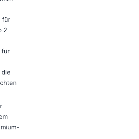
 für
b 2
für
 die
öchten
r
nem
remium-