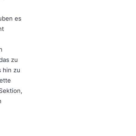
uben es
nt
h
 das zu
 hin zu
ette
Sektion,
n