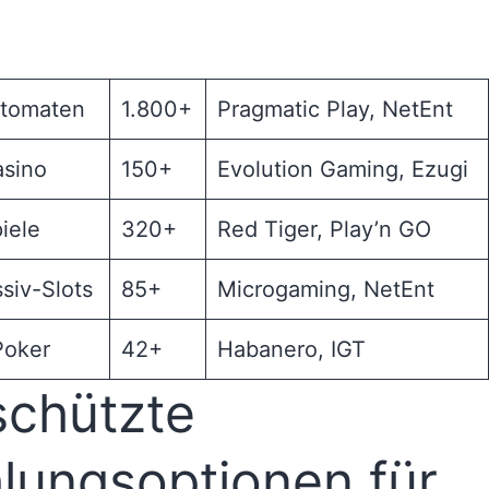
utomaten
1.800+
Pragmatic Play, NetEnt
asino
150+
Evolution Gaming, Ezugi
iele
320+
Red Tiger, Play’n GO
siv-Slots
85+
Microgaming, NetEnt
Poker
42+
Habanero, IGT
chützte
lungsoptionen für