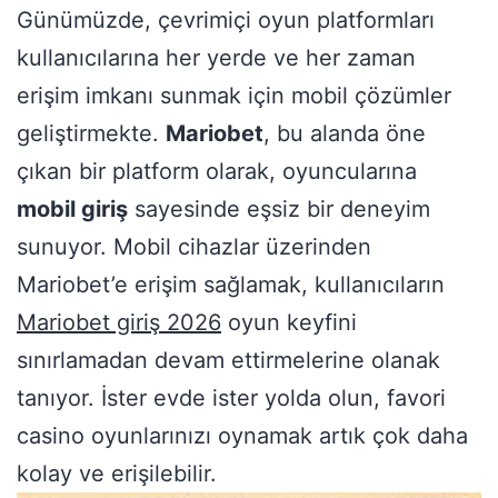
Günümüzde, çevrimiçi oyun platformları
kullanıcılarına her yerde ve her zaman
erişim imkanı sunmak için mobil çözümler
geliştirmekte.
Mariobet
, bu alanda öne
çıkan bir platform olarak, oyuncularına
mobil giriş
sayesinde eşsiz bir deneyim
sunuyor. Mobil cihazlar üzerinden
Mariobet’e erişim sağlamak, kullanıcıların
Mariobet giriş 2026
oyun keyfini
sınırlamadan devam ettirmelerine olanak
tanıyor. İster evde ister yolda olun, favori
casino oyunlarınızı oynamak artık çok daha
kolay ve erişilebilir.