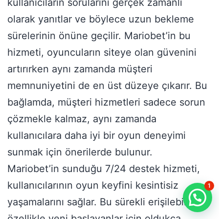
kullanıcıların sorularını gerçek zamanlı
olarak yanıtlar ve böylece uzun bekleme
sürelerinin önüne geçilir. Mariobet’in bu
hizmeti, oyuncuların siteye olan güvenini
artırırken aynı zamanda müşteri
memnuniyetini de en üst düzeye çıkarır. Bu
bağlamda, müşteri hizmetleri sadece sorun
çözmekle kalmaz, aynı zamanda
kullanıcılara daha iyi bir oyun deneyimi
sunmak için önerilerde bulunur.
Mariobet’in sunduğu 7/24 destek hizmeti,
kullanıcılarının oyun keyfini kesintisiz
1
yaşamalarını sağlar. Bu sürekli erişilebilirlik,
özellikle yeni başlayanlar için oldukça