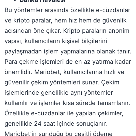
Bu yöntemler arasında özellikle e-cüzdanlar
ve kripto paralar, hem hız hem de güvenlik
açısından öne çıkar. Kripto paraların anonim
yapısı, kullanıcıların kişisel bilgilerini
paylaşmadan işlem yapmalarına olanak tanır.
Para çekme işlemleri de en az yatırma kadar
önemlidir. Mariobet, kullanıcılarına hızlı ve
güvenilir çekim yöntemleri sunar. Çekim
işlemlerinde genellikle aynı yöntemler
kullanılır ve işlemler kısa sürede tamamlanır.
Özellikle e-cüzdanlar ile yapılan çekimler,
genellikle 24 saat içinde sonuçlanır.
Mariobet’in sunduğu bu çeşitli ödeme