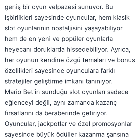
geniş bir oyun yelpazesi sunuyor. Bu
işbirlikleri sayesinde oyuncular, hem klasik
slot oyunlarının nostaljisini yaşayabiliyor
hem de en yeni ve popüler oyunlarla
heyecanı doruklarda hissedebiliyor. Ayrıca,
her oyunun kendine özgü temaları ve bonus
özellikleri sayesinde oyunculara farklı
stratejiler geliştirme imkanı tanınıyor.
Mario Bet’in sunduğu slot oyunları sadece
eğlenceyi değil, aynı zamanda kazanç
fırsatlarını da beraberinde getiriyor.
Oyuncular, jackpotlar ve özel promosyonlar
sayesinde büyük ödüller kazanma şansına