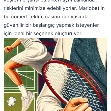
risklerini minimize edebiliyorlar. Mariobet’in
bu cömert teklifi, casino dünyasında
güvenilir bir başlangıç yapmak isteyenler
için ideal bir seçenek oluşturuyor.