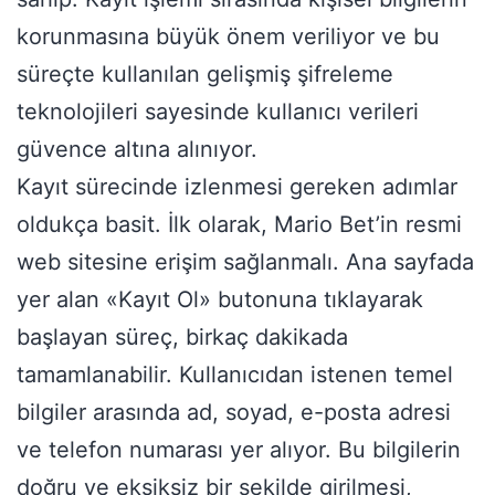
korunmasına büyük önem veriliyor ve bu
süreçte kullanılan gelişmiş şifreleme
teknolojileri sayesinde kullanıcı verileri
güvence altına alınıyor.
Kayıt sürecinde izlenmesi gereken adımlar
oldukça basit. İlk olarak, Mario Bet’in resmi
web sitesine erişim sağlanmalı. Ana sayfada
yer alan «Kayıt Ol» butonuna tıklayarak
başlayan süreç, birkaç dakikada
tamamlanabilir. Kullanıcıdan istenen temel
bilgiler arasında ad, soyad, e-posta adresi
ve telefon numarası yer alıyor. Bu bilgilerin
doğru ve eksiksiz bir şekilde girilmesi,