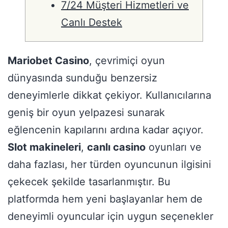
7/24 Müşteri Hizmetleri ve
Canlı Destek
Mariobet Casino
, çevrimiçi oyun
dünyasında sunduğu benzersiz
deneyimlerle dikkat çekiyor. Kullanıcılarına
geniş bir oyun yelpazesi sunarak
eğlencenin kapılarını ardına kadar açıyor.
Slot makineleri
,
canlı casino
oyunları ve
daha fazlası, her türden oyuncunun ilgisini
çekecek şekilde tasarlanmıştır. Bu
platformda hem yeni başlayanlar hem de
deneyimli oyuncular için uygun seçenekler