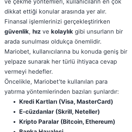
ve çekme yöntemleri, kullanıcıların en çok
dikkat ettiği konular arasında yer alır.
Finansal işlemlerinizi gerçekleştirirken
güvenlik
,
hız
ve
kolaylık
gibi unsurların bir
arada sunulması oldukça önemlidir.
Mariobet, kullanıcılarına bu konuda geniş bir
yelpaze sunarak her türlü ihtiyaca cevap
vermeyi hedefler.
Öncelikle, Mariobet’te kullanılan para
yatırma yöntemlerinden bazıları şunlardır:
Kredi Kartları (Visa, MasterCard)
E-cüzdanlar (Skrill, Neteller)
Kripto Paralar (Bitcoin, Ethereum)
Banka Havalesi