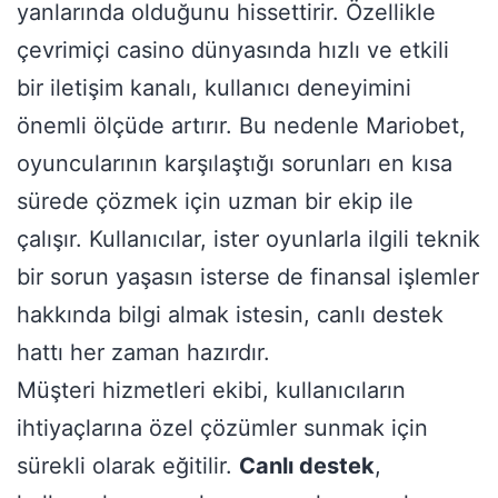
yanlarında olduğunu hissettirir. Özellikle
çevrimiçi casino dünyasında hızlı ve etkili
bir iletişim kanalı, kullanıcı deneyimini
önemli ölçüde artırır. Bu nedenle Mariobet,
oyuncularının karşılaştığı sorunları en kısa
sürede çözmek için uzman bir ekip ile
çalışır. Kullanıcılar, ister oyunlarla ilgili teknik
bir sorun yaşasın isterse de finansal işlemler
hakkında bilgi almak istesin, canlı destek
hattı her zaman hazırdır.
Müşteri hizmetleri ekibi, kullanıcıların
ihtiyaçlarına özel çözümler sunmak için
sürekli olarak eğitilir.
Canlı destek
,