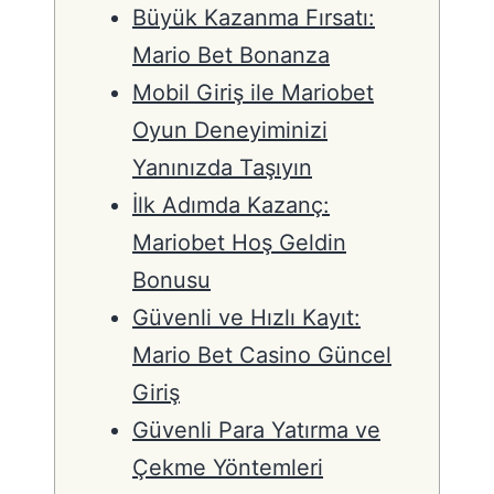
Büyük Kazanma Fırsatı:
Mario Bet Bonanza
Mobil Giriş ile Mariobet
Oyun Deneyiminizi
Yanınızda Taşıyın
İlk Adımda Kazanç:
Mariobet Hoş Geldin
Bonusu
Güvenli ve Hızlı Kayıt:
Mario Bet Casino Güncel
Giriş
Güvenli Para Yatırma ve
Çekme Yöntemleri