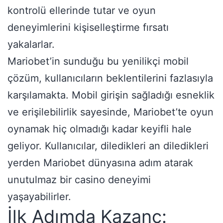
kontrolü ellerinde tutar ve oyun
deneyimlerini kişiselleştirme fırsatı
yakalarlar.
Mariobet’in sunduğu bu yenilikçi mobil
çözüm, kullanıcıların beklentilerini fazlasıyla
karşılamakta. Mobil girişin sağladığı esneklik
ve erişilebilirlik sayesinde, Mariobet’te oyun
oynamak hiç olmadığı kadar keyifli hale
geliyor. Kullanıcılar, diledikleri an diledikleri
yerden Mariobet dünyasına adım atarak
unutulmaz bir casino deneyimi
yaşayabilirler.
İlk Adımda Kazanç: