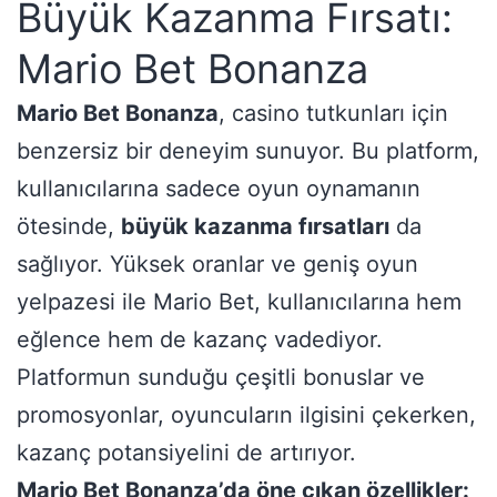
Büyük Kazanma Fırsatı:
Mario Bet Bonanza
Mario Bet Bonanza
, casino tutkunları için
benzersiz bir deneyim sunuyor. Bu platform,
kullanıcılarına sadece oyun oynamanın
ötesinde,
büyük kazanma fırsatları
da
sağlıyor. Yüksek oranlar ve geniş oyun
yelpazesi ile Mario Bet, kullanıcılarına hem
eğlence hem de kazanç vadediyor.
Platformun sunduğu çeşitli bonuslar ve
promosyonlar, oyuncuların ilgisini çekerken,
kazanç potansiyelini de artırıyor.
Mario Bet Bonanza’da öne çıkan özellikler: