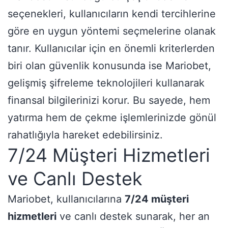
seçenekleri, kullanıcıların kendi tercihlerine
göre en uygun yöntemi seçmelerine olanak
tanır. Kullanıcılar için en önemli kriterlerden
biri olan güvenlik konusunda ise Mariobet,
gelişmiş şifreleme teknolojileri kullanarak
finansal bilgilerinizi korur. Bu sayede, hem
yatırma hem de çekme işlemlerinizde gönül
rahatlığıyla hareket edebilirsiniz.
7/24 Müşteri Hizmetleri
ve Canlı Destek
Mariobet, kullanıcılarına
7/24 müşteri
hizmetleri
ve canlı destek sunarak, her an