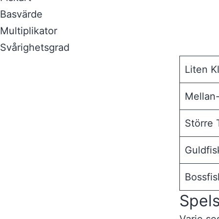
Basvärde
Multiplikator
Svårighetsgrad
Liten K
Mellan-
Större 
Guldfis
Bossfis
Spel