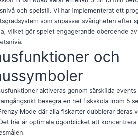
ssion i Fish Road varar emellan 3 till 15 min be
tsnivå och spelstil. Vi har implementerat ett pro
tsgradsystem som anpassar svårigheten efter s
a, vilket gör spelet engagerande oberoende av
etsnivå.
usfunktioner och
ussymboler
usfunktioner aktiveras genom särskilda events i
ramgångsrikt besegra en hel fiskskola inom 5 s
Frenzy Mode där alla fiskarter dubblerar deras v
Det här är optimala ögonblicket att koncentrera
esmålen.