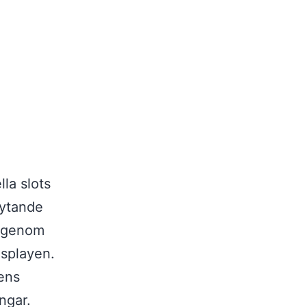
la slots
rytande
t genom
isplayen.
rens
ngar.