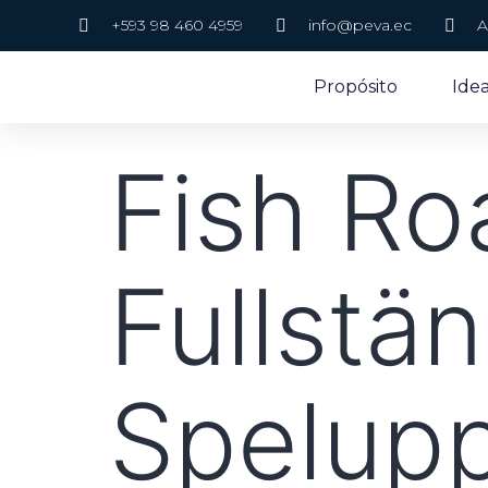
+593 98 460 4959
info@peva.ec
A
Propósito
Ide
Fish Ro
Fullstä
Spelupp