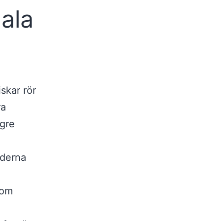
ala
skar rör
ra
gre
nderna
som