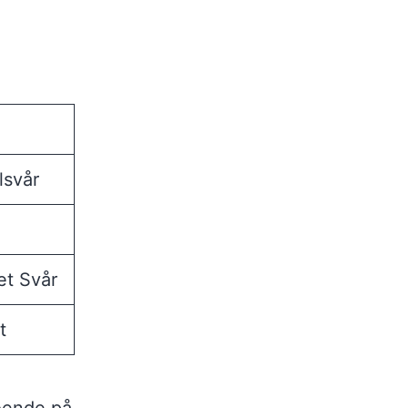
svår
t Svår
t