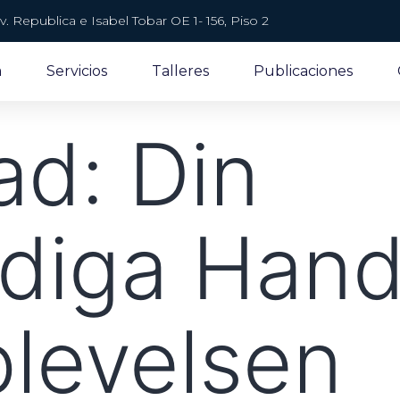
v. Republica e Isabel Tobar OE 1- 156, Piso 2
a
Servicios
Talleres
Publicaciones
ad: Din
ndiga Handb
levelsen