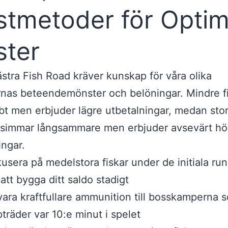
stmetoder för Optim
ster
stra Fish Road kräver kunskap för våra olika
rnas beteendemönster och belöningar. Mindre fi
bt men erbjuder lägre utbetalningar, medan sto
r simmar långsammare men erbjuder avsevärt hö
ingar.
usera på medelstora fiskar under de initiala ru
 att bygga ditt saldo stadigt
ara kraftfullare ammunition till bosskamperna 
träder var 10:e minut i spelet