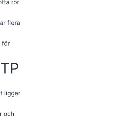
fta rör
ar flera
 för
RTP
t ligger
r och