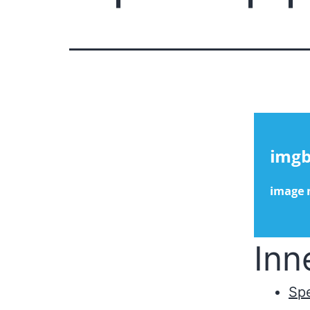
Inn
Spe