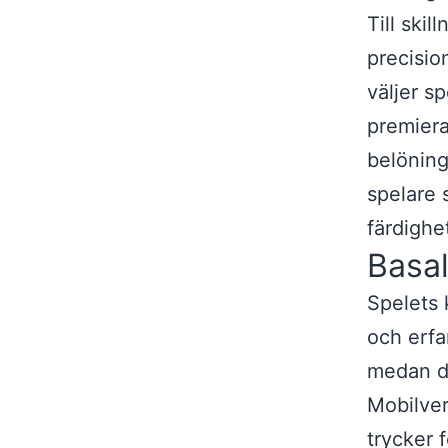
Till ski
precisio
väljer s
premiera
belönin
spelare 
färdighet
Basal
Spelets 
och erfa
medan du
Mobilver
trycker f