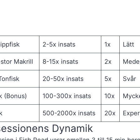
lippfisk
2-5x insats
1x
Lätt
stor Makrill
8-15x insats
2x
Medel
Tonfisk
20-50x insats
5x
Svår
k (Bonus)
100-300x insats
10x
Mycke
k
500-2000x insats
20x
Exper
sessionens Dynamik