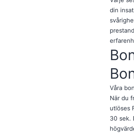
Varje se
din insa
svårighe
prestand
erfarenh
Bon
Bon
Våra bon
När du f
utlöses 
30 sek. 
högvärd