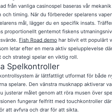
llnad från vanliga casinospel baseras vår mekanik
n och timing. När du förbereder spelarens vape
pelarens mål, lägger du en specifik insats. Träffe
s proportionellt gentemot fiskens utmaningsni
gsvärde.
Fish Road demo
har blivit ett populärt v
som letar efter en mera aktiv spelupplevelse dä
 och strategi spelar en viktig roll.
a Spelkontroller
kontrollsystem är lättfattligt utformat för både 
rna spelare. Den vänstra musknapp aktiverar va
 justerar målet genom att röra musen över spe
sionen fungerar felfritt med touchkontroller där
ör att avfyra och drar för att sikta.