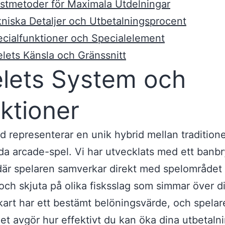
stmetoder för Maximala Utdelningar
niska Detaljer och Utbetalningsprocent
cialfunktioner och Specialelement
lets Känsla och Gränssnitt
lets System och
ktioner
d representerar en unik hybrid mellan traditionel
da arcade-spel. Vi har utvecklats med ett banb
där spelaren samverkar direkt med spelområde
a och skjuta på olika fisksslag som simmar över d
skart har ett bestämt belöningsvärde, och spela
het avgör hur effektivt du kan öka dina utbetalni