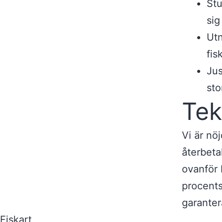
Stu
sig
Utn
fis
Jus
sto
Tek
Vi är nö
återbeta
ovanför 
procents
garanter
Fiskart