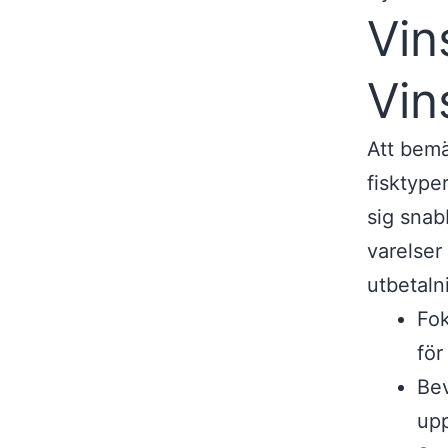
Vin
Vin
Att bemä
fisktype
sig snab
varelse
utbetaln
Fok
för
Bev
upp