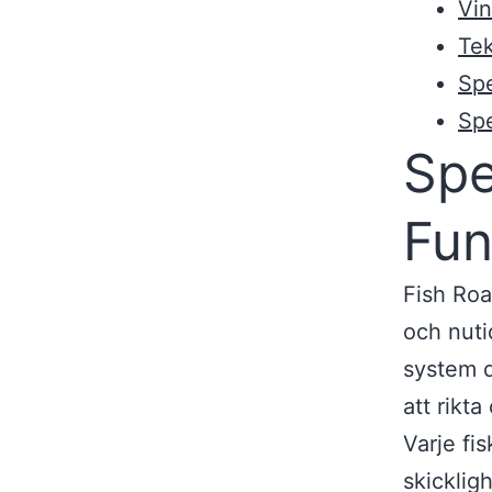
Vin
Tek
Spe
Spe
Spe
Fun
Fish Roa
och nuti
system 
att rikt
Varje fi
skicklig