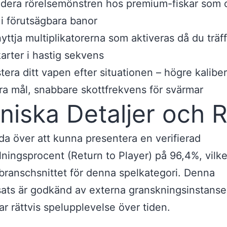
dera rörelsemönstren hos premium-fiskar som o
 i förutsägbara banor
yttja multiplikatorerna som aktiveras då du träff
karter i hastig sekvens
tera ditt vapen efter situationen – högre kaliber
ra mål, snabbare skottfrekvens för svärmar
niska Detaljer och 
jda över att kunna presentera en verifierad
lningsprocent (Return to Player) på 96,4%, vilke
branschsnittet för denna spelkategori. Denna
ats är godkänd av externa granskningsinstanse
ar rättvis spelupplevelse över tiden.