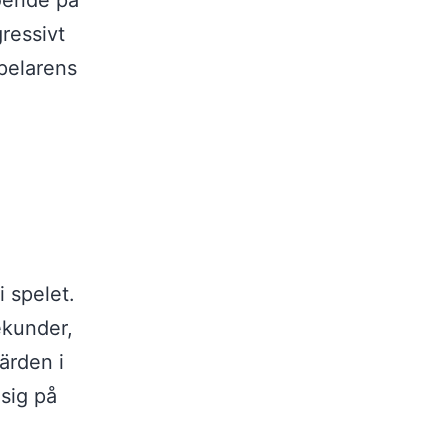
roende på
gressivt
pelarens
 spelet.
ekunder,
ärden i
 sig på