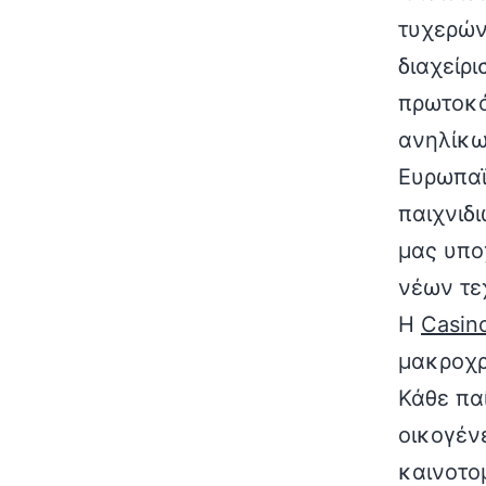
τυχερών
διαχείρ
πρωτοκό
ανηλίκω
Ευρωπαϊ
παιχνιδ
μας υπο
νέων τε
Η
Casin
μακροχρ
Κάθε πα
οικογένε
καινοτο