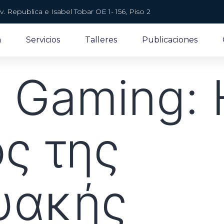
v. Republica e Isabel Tobar OE 1- 156, Piso 2
a
Servicios
Talleres
Publicaciones
 Gaming: 
ς της
τυακής