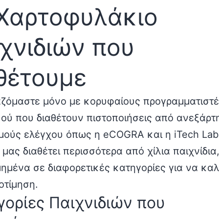
Χαρτοφυλάκιο
χνιδιών που
θέτουμε
ζόμαστε μόνο με κορυφαίους προγραμματιστέ
κού που διαθέτουν πιστοποιήσεις από ανεξάρτ
μούς ελέγχου όπως η eCOGRA και η iTech Lab
o μας διαθέτει περισσότερα από χίλια παιχνίδια
ημένα σε διαφορετικές κατηγορίες για να κα
οτίμηση.
γορίες Παιχνιδιών που