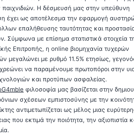
 παιχνιδιών. Η δέσμευσή μας στην υπεύθυνη
ιση έχει ως αποτέλεσμα την εφαρμογή αυστηρ
λλων επαλήθευσης ταυτότητας και προστασί
ν. Σύμφωνα με επίσημα στατιστικά στοιχεία τ
κής Επιτροπής, η online βιομηχανία τυχερών
ιών μεγαλώνει με ρυθμό 11.5% ετησίως, γεγονό
χρεώνει να παραμένουμε πρωτοπόροι στην υι
χνολογιών και προτύπων ασφαλείας.
oG4mble
φιλοσοφία μας βασίζεται στην δημιου
όνιων σχέσεων εμπιστοσύνης με την κοινότη
ίκτης αντιμετωπίζεται ως μέλος μιας ευρύτερη
ιας που εκτιμά την ποιότητα, την αξιοπιστία κ
μία.