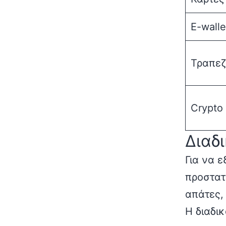
E-wallet
Τραπεζ
Crypto
Διαδ
Για να 
προστατ
απάτες,
Η διαδι