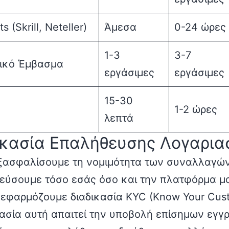
s (Skrill, Neteller)
Άμεσα
0-24 ώρες
1-3
3-7
ικό Έμβασμα
εργάσιμες
εργάσιμες
15-30
1-2 ώρες
λεπτά
ικασία Επαλήθευσης Λογαρια
εξασφαλίσουμε τη νομιμότητα των συναλλαγών
εύσουμε τόσο εσάς όσο και την πλατφόρμα μ
 εφαρμόζουμε διαδικασία KYC (Know Your Cust
κασία αυτή απαιτεί την υποβολή επίσημων εγ