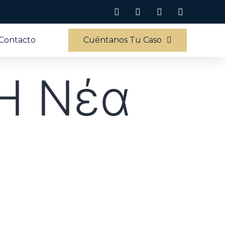
Contacto
Cuéntanos Tu Caso
Η Νέα