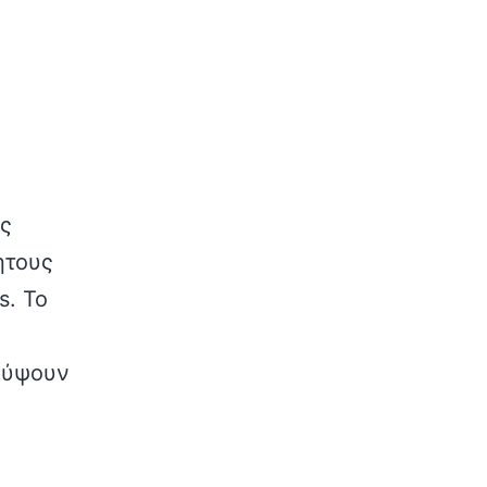
ς
ητους
s. Το
,
λύψουν