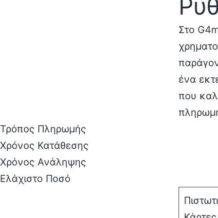
Ρυ
Στο G4m
χρηματο
παράγον
ένα εκτ
που καλ
πληρωμ
Τρόπος Πληρωμής
Χρόνος Κατάθεσης
Χρόνος Ανάληψης
Ελάχιστο Ποσό
Πιστωτ
Κάρτες