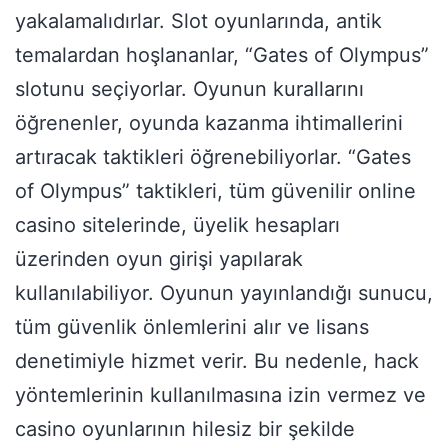
yakalamalıdırlar. Slot oyunlarında, antik
temalardan hoşlananlar, “Gates of Olympus”
slotunu seçiyorlar. Oyunun kurallarını
öğrenenler, oyunda kazanma ihtimallerini
artıracak taktikleri öğrenebiliyorlar. “Gates
of Olympus” taktikleri, tüm güvenilir online
casino sitelerinde, üyelik hesapları
üzerinden oyun girişi yapılarak
kullanılabiliyor. Oyunun yayınlandığı sunucu,
tüm güvenlik önlemlerini alır ve lisans
denetimiyle hizmet verir. Bu nedenle, hack
yöntemlerinin kullanılmasına izin vermez ve
casino oyunlarının hilesiz bir şekilde