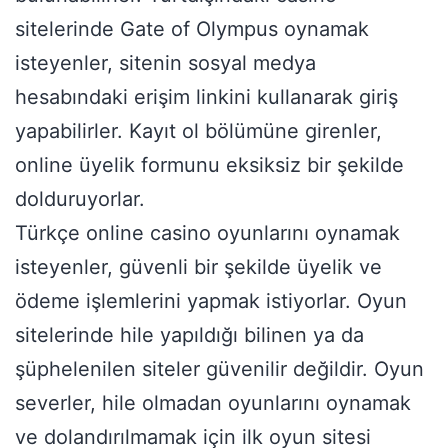
sitelerinde Gate of Olympus oynamak
isteyenler, sitenin sosyal medya
hesabındaki erişim linkini kullanarak giriş
yapabilirler. Kayıt ol bölümüne girenler,
online üyelik formunu eksiksiz bir şekilde
dolduruyorlar.
Türkçe online casino oyunlarını oynamak
isteyenler, güvenli bir şekilde üyelik ve
ödeme işlemlerini yapmak istiyorlar. Oyun
sitelerinde hile yapıldığı bilinen ya da
şüphelenilen siteler güvenilir değildir. Oyun
severler, hile olmadan oyunlarını oynamak
ve dolandırılmamak için ilk oyun sitesi