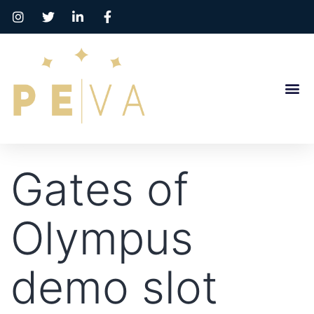
Gates of
Olympus
demo slot