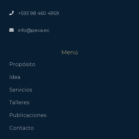
+593 98 460 4959
info@peva.ec
Menú
Propósito
Idea
Servicios
Talleres
Publicaciones
Contacto