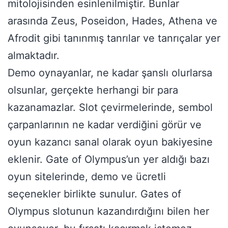
mitolojisinden esinlenilmiştir. Bunlar
arasında Zeus, Poseidon, Hades, Athena ve
Afrodit gibi tanınmış tanrılar ve tanrıçalar yer
almaktadır.
Demo oynayanlar, ne kadar şanslı olurlarsa
olsunlar, gerçekte herhangi bir para
kazanamazlar. Slot çevirmelerinde, sembol
çarpanlarının ne kadar verdiğini görür ve
oyun kazancı sanal olarak oyun bakiyesine
eklenir. Gate of Olympus’un yer aldığı bazı
oyun sitelerinde, demo ve ücretli
seçenekler birlikte sunulur. Gates of
Olympus slotunun kazandırdığını bilen her