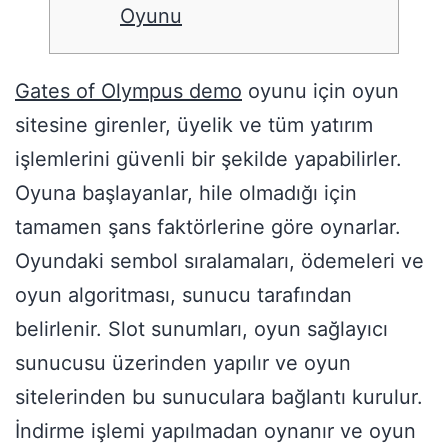
Oyunu
Gates of Olympus demo
oyunu için oyun
sitesine girenler, üyelik ve tüm yatırım
işlemlerini güvenli bir şekilde yapabilirler.
Oyuna başlayanlar, hile olmadığı için
tamamen şans faktörlerine göre oynarlar.
Oyundaki sembol sıralamaları, ödemeleri ve
oyun algoritması, sunucu tarafından
belirlenir. Slot sunumları, oyun sağlayıcı
sunucusu üzerinden yapılır ve oyun
sitelerinden bu sunuculara bağlantı kurulur.
İndirme işlemi yapılmadan oynanır ve oyun