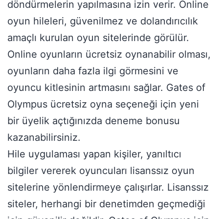
döndürmelerin yapılmasına izin verir. Online
oyun hileleri, güvenilmez ve dolandırıcılık
amaçlı kurulan oyun sitelerinde görülür.
Online oyunların ücretsiz oynanabilir olması,
oyunların daha fazla ilgi görmesini ve
oyuncu kitlesinin artmasını sağlar. Gates of
Olympus ücretsiz oyna seçeneği için yeni
bir üyelik açtığınızda deneme bonusu
kazanabilirsiniz.
Hile uygulaması yapan kişiler, yanıltıcı
bilgiler vererek oyuncuları lisanssız oyun
sitelerine yönlendirmeye çalışırlar. Lisanssız
siteler, herhangi bir denetimden geçmediği