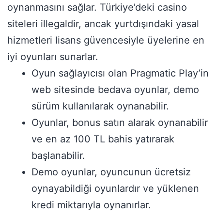
oynanmasını sağlar. Türkiye’deki casino
siteleri illegaldir, ancak yurtdışındaki yasal
hizmetleri lisans güvencesiyle üyelerine en
iyi oyunları sunarlar.
Oyun sağlayıcısı olan Pragmatic Play’in
web sitesinde bedava oyunlar, demo
sürüm kullanılarak oynanabilir.
Oyunlar, bonus satın alarak oynanabilir
ve en az 100 TL bahis yatırarak
başlanabilir.
Demo oyunlar, oyuncunun ücretsiz
oynayabildiği oyunlardır ve yüklenen
kredi miktarıyla oynanırlar.