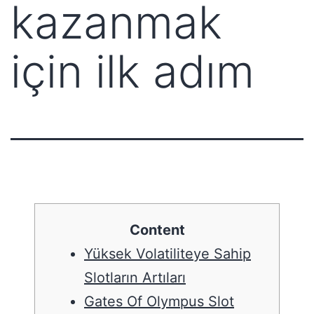
kazanmak
için ilk adım
Content
Yüksek Volatiliteye Sahip
Slotların Artıları
Gates Of Olympus Slot