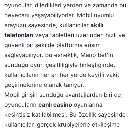
oyuncular, diledikleri yerden ve zamanda bu
heyecanı yaşayabiliyorlar. Mobil uyumlu
arayüzü sayesinde, kullanıcılar
akıllı
telefonları
veya tabletleri üzerinden hızlı ve
güvenli bir şekilde platforma erişim
sağlayabiliyor. Bu esneklik, Mario bet’in
sunduğu oyun çeşitliliğiyle birleştiğinde,
kullanıcıların her an her yerde keyifli vakit
geçirmelerine olanak tanıyor.
Mobil girişin sunduğu avantajlardan biri de,
oyuncuların
canlı casino
oyunlarına
kesintisiz katılabilmesi. Bu özellik sayesinde
kullanıcılar, gerçek krupiyelerle etkileşime