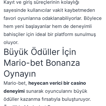
Kayıt ve giriş süreçlerinin kolaylığı
sayesinde kullanıcılar vakit kaybetmeden
favori oyunlarına odaklanabiliyorlar. Böylece
hem yeni başlayanlar hem de deneyimli
bahisçiler için ideal bir platform sunulmuş
oluyor.
Büyük Ödüller İçin
Mario-bet Bonanza
Oynayın
Mario-bet,
heyecan verici bir casino
deneyimi
sunarak oyuncularını büyük
ödüller kazanma fırsatıyla buluşturuyor.