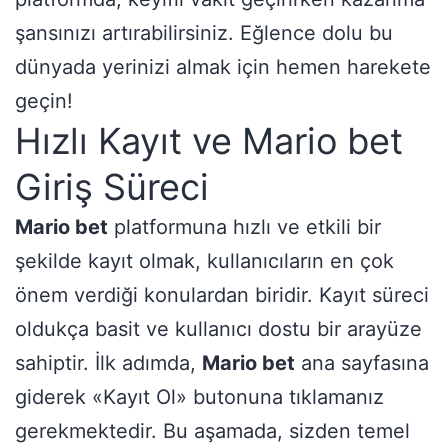
şansınızı artırabilirsiniz. Eğlence dolu bu
dünyada yerinizi almak için hemen harekete
geçin!
Hızlı Kayıt ve Mario bet
Giriş Süreci
Mario bet
platformuna hızlı ve etkili bir
şekilde kayıt olmak, kullanıcıların en çok
önem verdiği konulardan biridir. Kayıt süreci
oldukça basit ve kullanıcı dostu bir arayüze
sahiptir. İlk adımda,
Mario bet
ana sayfasına
giderek «Kayıt Ol» butonuna tıklamanız
gerekmektedir. Bu aşamada, sizden temel