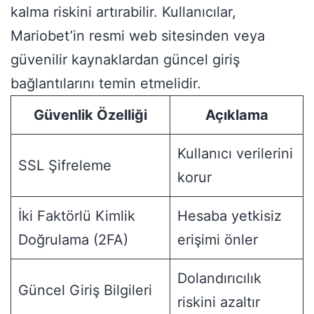
kalma riskini artırabilir. Kullanıcılar,
Mariobet’in resmi web sitesinden veya
güvenilir kaynaklardan güncel giriş
bağlantılarını temin etmelidir.
Güvenlik Özelliği
Açıklama
Kullanıcı verilerini
SSL Şifreleme
korur
İki Faktörlü Kimlik
Hesaba yetkisiz
Doğrulama (2FA)
erişimi önler
Dolandırıcılık
Güncel Giriş Bilgileri
riskini azaltır