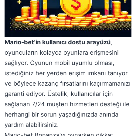
Mario-bet’in kullanıcı dostu arayüzü
,
oyuncuların kolayca oyunlara erişmesini
sağlıyor. Oyunun mobil uyumlu olması,
istediğiniz her yerden erişim imkanı tanıyor
ve böylece kazanç fırsatlarını kaçırmamanızı
garanti ediyor. Üstelik, kullanıcılar için
sağlanan 7/24 müşteri hizmetleri desteği ile
herhangi bir sorun yaşadığınızda anında
yardım alabilirsiniz.
Mario-bet Bonanza’yı oynarken dikkat