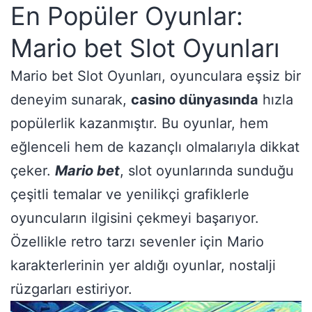
En Popüler Oyunlar:
Mario bet Slot Oyunları
Mario bet Slot Oyunları, oyunculara eşsiz bir
deneyim sunarak,
casino dünyasında
hızla
popülerlik kazanmıştır. Bu oyunlar, hem
eğlenceli hem de kazançlı olmalarıyla dikkat
çeker.
Mario bet
, slot oyunlarında sunduğu
çeşitli temalar ve yenilikçi grafiklerle
oyuncuların ilgisini çekmeyi başarıyor.
Özellikle retro tarzı sevenler için Mario
karakterlerinin yer aldığı oyunlar, nostalji
rüzgarları estiriyor.