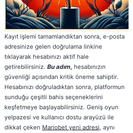
Kayıt işlemi tamamlandıktan sonra, e-posta
adresinize gelen doğrulama linkine
tıklayarak hesabınızı aktif hale
getirebilirsiniz.
Bu adım
,
hesabınızın
güvenliği açısından kritik öneme sahiptir.
Hesabınızı doğruladıktan sonra, platformun
sunduğu çeşitli bahis seçeneklerini
keşfetmeye başlayabilirsiniz. Geniş oyun
yelpazesi ve kullanıcı dostu arayüzü ile
dikkat çeken
Mariobet yeni adresi
, aynı