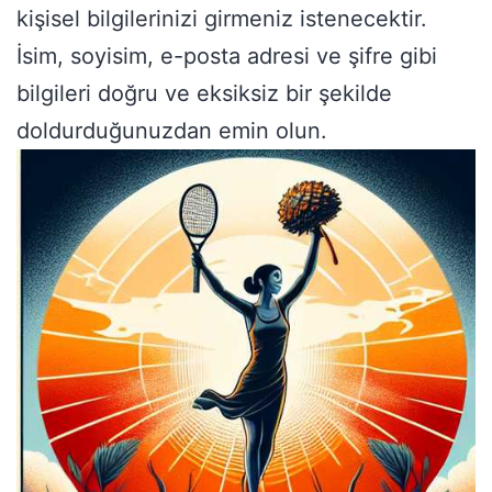
kişisel bilgilerinizi girmeniz istenecektir.
İsim, soyisim, e-posta adresi ve şifre gibi
bilgileri doğru ve eksiksiz bir şekilde
doldurduğunuzdan emin olun.