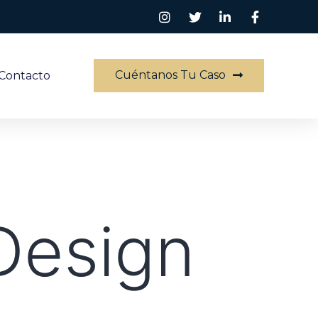
Cuéntanos Tu Caso
Contacto
Design