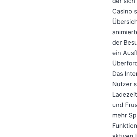
der sich
Casino s
Übersich
animiert
der Besu
ein Ausf
Überfor
Das Inter
Nutzer 
Ladezeit
und Frus
mehr Spi
Funktion
aktiven 