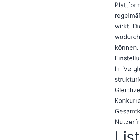
Plattfor
regelmä
wirkt. D
wodurch
können.
Einstell
Im Vergl
struktur
Gleichze
Konkurre
Gesamtk
Nutzerfr
Lis