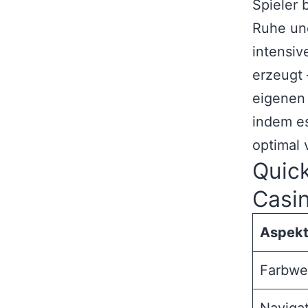
Spieler 
Ruhe un
intensiv
erzeugt 
eigenen 
indem e
optimal 
Quick
Casi
Aspek
Farbwe
Naviga