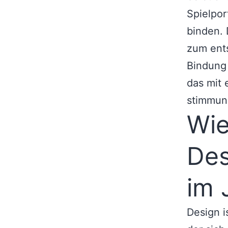
Spielpor
binden. 
zum ents
Bindung 
das mit
stimmun
Wie
Des
im 
Design i