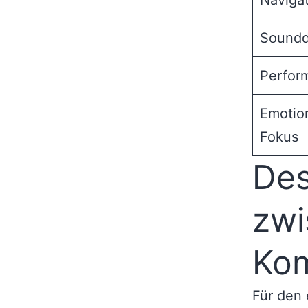
Soundd
Perfor
Emotio
Fokus
Des
zwi
Kom
Für den 