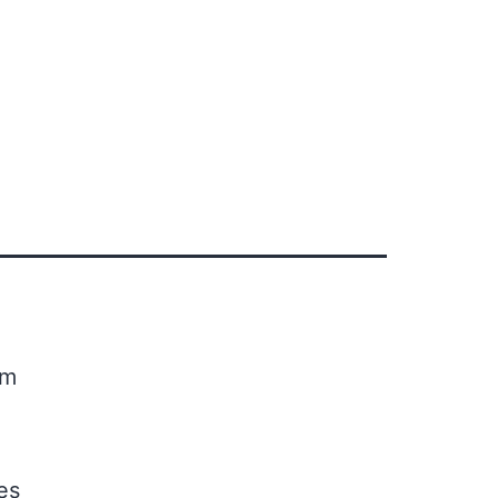
im
es