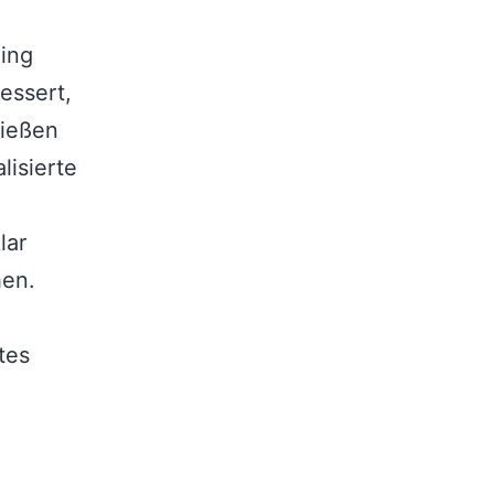
ing
essert,
nießen
isierte
lar
hen.
tes