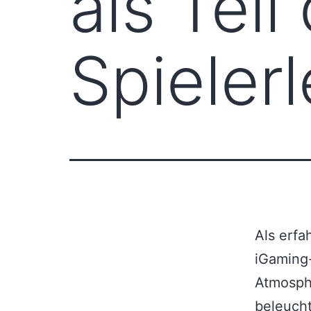
als Teil
Spieler
Als erfa
iGaming
Atmosph
beleucht