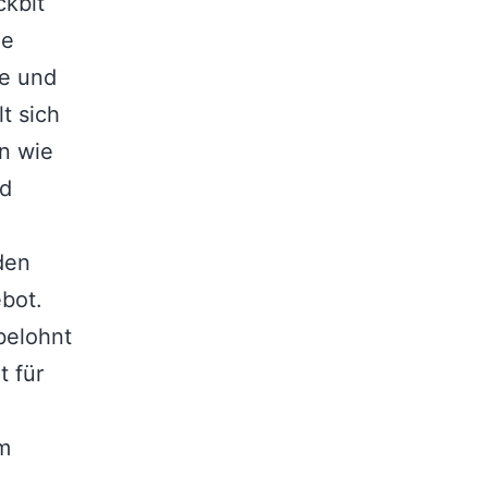
ckbit
le
ge und
t sich
rn wie
nd
 den
bot.
belohnt
t für
um