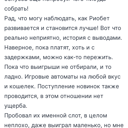
собрать!
Рад, что могу наблюдать, как Риобет
развивается и становится лучше! Вот что
реально неприятно, история с выводами.
Наверное, пока платят, хоть и с
задержками, можно как-то пережить.
Пока что выигрыши не отбирали, и то
ладно. Игровые автоматы на любой вкус
и кошелек. Поступление новинок также
проводится, в этом отношении нет
ущерба.
Пробовал их именной слот, в целом
неплохо, даже выиграл маленько, но мне