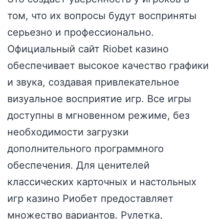
том, что их вопросы будут восприняты
серьезно и профессионально.
Официальный сайт Riobet казино
обеспечивает высокое качество графики
и звука, создавая привлекательное
визуальное восприятие игр. Все игры
доступны в мгновенном режиме, без
необходимости загрузки
дополнительного программного
обеспечения. Для ценителей
классических карточных и настольных
игр казино Риобет предоставляет
множество вариантов. Рулетка,