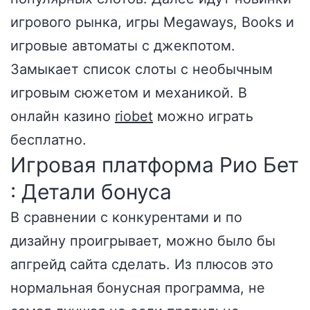
игрового рынка, игры Megaways, Books и
игровые автоматы с джекпотом.
Замыкает список слоты с необычным
игровым сюжетом и механикой. В
онлайн казино
riobet
можно играть
бесплатно.
Игровая платформа Рио Бет
: Детали бонуса
В сравнении с конкурентами и по
дизайну проигрывает, можно было бы
апгрейд сайта сделать. Из плюсов это
нормальная бонусная программа, не