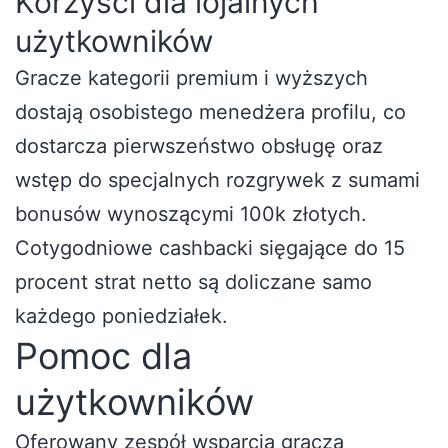
Korzyści dla lojalnych
użytkowników
Gracze kategorii premium i wyższych
dostają osobistego menedżera profilu, co
dostarcza pierwszeństwo obsługę oraz
wstęp do specjalnych rozgrywek z sumami
bonusów wynoszącymi 100k złotych.
Cotygodniowe cashbacki sięgające do 15
procent strat netto są doliczane samo
każdego poniedziałek.
Pomoc dla
użytkowników
Oferowany zespół wsparcia gracza