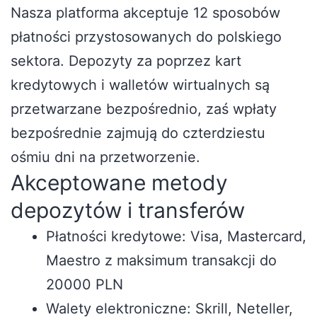
Nasza platforma akceptuje 12 sposobów
płatności przystosowanych do polskiego
sektora. Depozyty za poprzez kart
kredytowych i walletów wirtualnych są
przetwarzane bezpośrednio, zaś wpłaty
bezpośrednie zajmują do czterdziestu
ośmiu dni na przetworzenie.
Akceptowane metody
depozytów i transferów
Płatności kredytowe: Visa, Mastercard,
Maestro z maksimum transakcji do
20000 PLN
Walety elektroniczne: Skrill, Neteller,