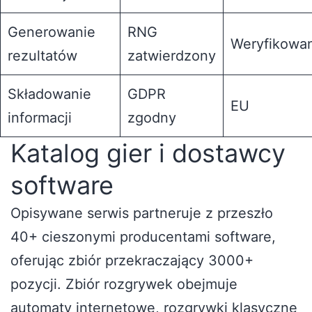
Generowanie
RNG
Weryfikowa
rezultatów
zatwierdzony
Składowanie
GDPR
EU
informacji
zgodny
Katalog gier i dostawcy
software
Opisywane serwis partneruje z przeszło
40+ cieszonymi producentami software,
oferując zbiór przekraczający 3000+
pozycji. Zbiór rozgrywek obejmuje
automaty internetowe, rozgrywki klasyczne