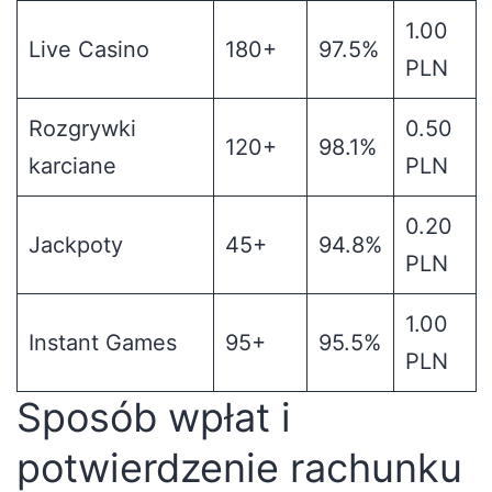
1.00
Live Casino
180+
97.5%
PLN
Rozgrywki
0.50
120+
98.1%
karciane
PLN
0.20
Jackpoty
45+
94.8%
PLN
1.00
Instant Games
95+
95.5%
PLN
Sposób wpłat i
potwierdzenie rachunku