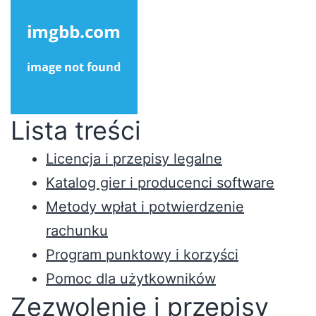
Lista treści
Licencja i przepisy legalne
Katalog gier i producenci software
Metody wpłat i potwierdzenie
rachunku
Program punktowy i korzyści
Pomoc dla użytkowników
Zezwolenie i przepisy