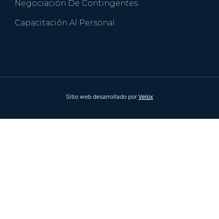
Negociación De Contingentes
Capacitación Al Personal
Sitio web desarrollado por
Velox