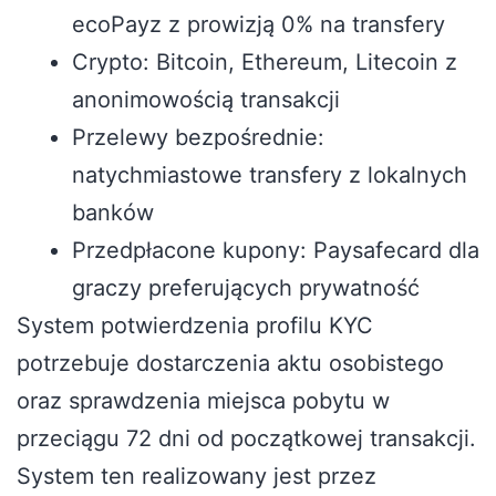
ecoPayz z prowizją 0% na transfery
Crypto: Bitcoin, Ethereum, Litecoin z
anonimowością transakcji
Przelewy bezpośrednie:
natychmiastowe transfery z lokalnych
banków
Przedpłacone kupony: Paysafecard dla
graczy preferujących prywatność
System potwierdzenia profilu KYC
potrzebuje dostarczenia aktu osobistego
oraz sprawdzenia miejsca pobytu w
przeciągu 72 dni od początkowej transakcji.
System ten realizowany jest przez