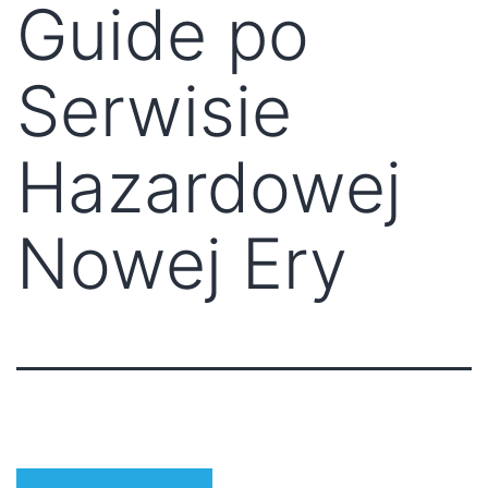
Guide po
Serwisie
Hazardowej
Nowej Ery