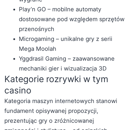
Play’n GO – mobilne automaty
dostosowane pod względem sprzętów
przenośnych
Microgaming – unikalne gry z serii
Mega Moolah
Yggdrasil Gaming – zaawansowane
mechaniki gier i wizualizacja 3D
Kategorie rozrywki w tym
casino
Kategoria maszyn internetowych stanowi
fundament opisywanej propozycji,
prezentując gry o zróżnicowanej