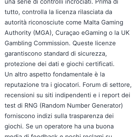
una serie di controlli incrociati. Prima di
tutto, controlla la licenza rilasciata da
autorità riconosciute come Malta Gaming
Authority (MGA), Curaçao eGaming o la UK
Gambling Commission. Queste licenze
garantiscono standard di sicurezza,
protezione dei dati e giochi certificati.
Un altro aspetto fondamentale è la
reputazione tra i giocatori. Forum di settore,
recensioni su siti indipendenti e i report dei
test di RNG (Random Number Generator)
forniscono indizi sulla trasparenza dei
giochi. Se un operatore ha una buona
media di feedback e pochi reclami su