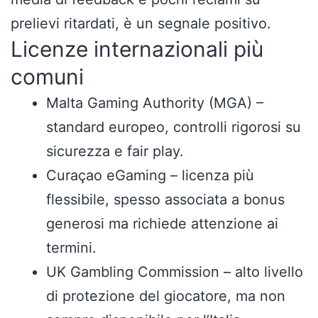
prelievi ritardati, è un segnale positivo.
Licenze internazionali più
comuni
Malta Gaming Authority (MGA) –
standard europeo, controlli rigorosi su
sicurezza e fair play.
Curaçao eGaming – licenza più
flessibile, spesso associata a bonus
generosi ma richiede attenzione ai
termini.
UK Gambling Commission – alto livello
di protezione del giocatore, ma non