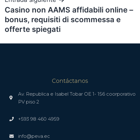
Casino non AAMS affidabili online –
bonus, requisiti di scommessa e
offerte spiegati
Contáctanos
Av. Republica e Isabel Tobar OE 1- 156 coorporativo
PV piso 2
+593 98 460 4959
info@peva.ec