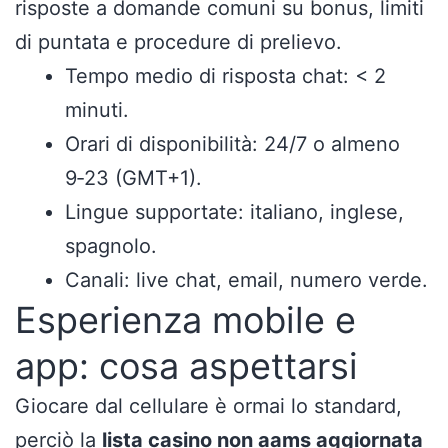
risposte a domande comuni su bonus, limiti
di puntata e procedure di prelievo.
Tempo medio di risposta chat: < 2
minuti.
Orari di disponibilità: 24/7 o almeno
9‑23 (GMT+1).
Lingue supportate: italiano, inglese,
spagnolo.
Canali: live chat, email, numero verde.
Esperienza mobile e
app: cosa aspettarsi
Giocare dal cellulare è ormai lo standard,
perciò la
lista casino non aams aggiornata