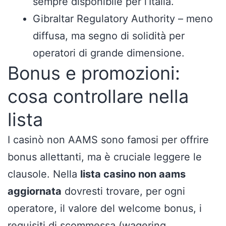
sempre disponibile per l’Italia.
Gibraltar Regulatory Authority – meno
diffusa, ma segno di solidità per
operatori di grande dimensione.
Bonus e promozioni:
cosa controllare nella
lista
I casinò non AAMS sono famosi per offrire
bonus allettanti, ma è cruciale leggere le
clausole. Nella
lista casino non aams
aggiornata
dovresti trovare, per ogni
operatore, il valore del welcome bonus, i
requisiti di scommessa (wagering