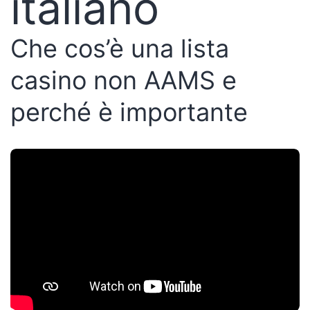
italiano
Che cos’è una lista
casino non AAMS e
perché è importante