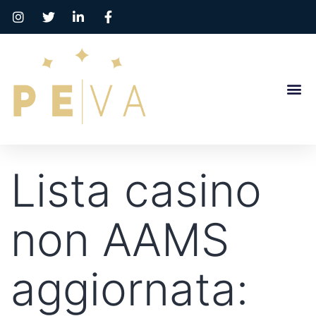
Lista casino
non AAMS
aggiornata: