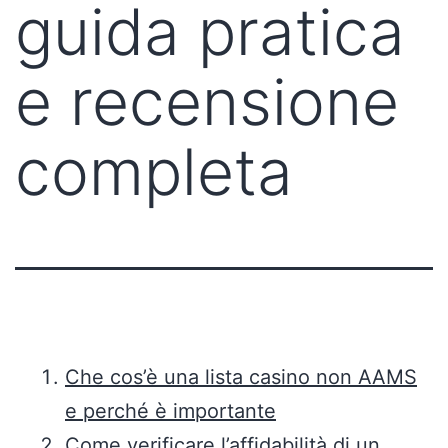
guida pratica
e recensione
completa
Che cos’è una lista casino non AAMS
e perché è importante
Come verificare l’affidabilità di un