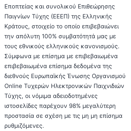
Εποπτείας και συνολικού Επιθεώρησης
Παιγνίων Τύχης (ΕΕΕΠ) της Ελληνικής
Κράτους, στοιχείο το οποίο επιβεβαιώνει
την απόλυτη 100% συμβατότητά μας με
τους εθνικούς ελληνικούς κανονισμούς.
Σύμφωνα με επίσημα με επιβεβαιωμένα
επιβεβαιωμένα επίσημα δεδομένα της
διεθνούς Ευρωπαϊκής Ένωσης Οργανισμού
Online Τυχερών Ηλεκτρονικών Παιχνιδιών
Τύχης, οι νόμιμα αδειοδοτημένες
ιστοσελίδες παρέχουν 98% μεγαλύτερη
προστασία σε σχέση με τις μη μη επίσημα
ρυθμιζόμενες.