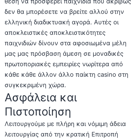
θέση να προσφέρει παιχνίδια που ακριβώς
δεν θα μπορέσετε να βρείτε αλλού στην
ελληνική διαδικτυακή αγορά. Αυτές οι
αποκλειστικές αποκλειστικότητες
παιχνιδιών δίνουν στα αφοσιωμένα μέλη
μας μας πρόσβαση άμεση σε μοναδικές
πρωτοποριακές εμπειρίες νωρίτερα από
κάθε κάθε άλλον άλλο παίκτη casino στη
συγκεκριμένη χώρα.
Ασφάλεια και
Πιστοποίηση
Λειτουργούμε με πλήρη και νόμιμη άδεια
λειτουργίας από την κρατική Επιτροπή