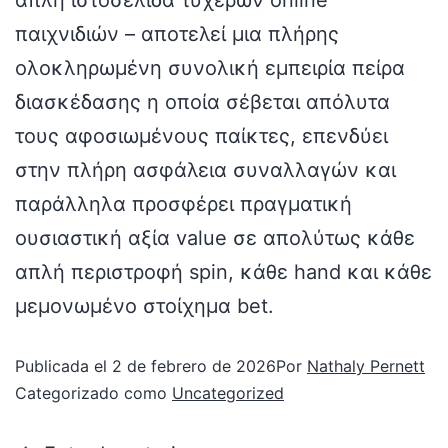
παιχνιδιών – αποτελεί μια πλήρης
ολοκληρωμένη συνολική εμπειρία πείρα
διασκέδασης η οποία σέβεται απόλυτα
τους αφοσιωμένους παίκτες, επενδύει
στην πλήρη ασφάλεια συναλλαγών και
παράλληλα προσφέρει πραγματική
ουσιαστική αξία value σε απολύτως κάθε
απλή περιστροφή spin, κάθε hand και κάθε
μεμονωμένο στοίχημα bet.
Publicada el
2 de febrero de 2026
Por
Nathaly Pernett
Categorizado como
Uncategorized