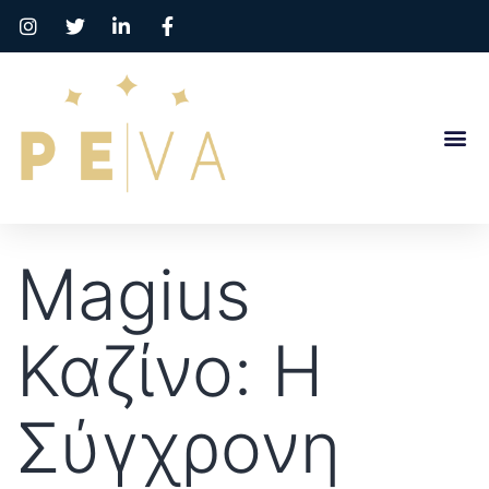
Magius
Καζίνο: Η
Σύγχρονη