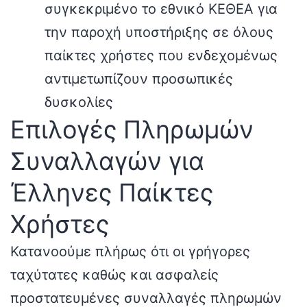
συγκεκριμένο το εθνικό ΚΕΘΕΑ για
την παροχή υποστήριξης σε όλους
παίκτες χρήστες που ενδεχομένως
αντιμετωπίζουν προσωπικές
δυσκολίες
Επιλογές Πληρωμών
Συναλλαγών για
Έλληνες Παίκτες
Χρήστες
Κατανοούμε πλήρως ότι οι γρήγορες
ταχύτατες καθώς και ασφαλείς
προστατευμένες συναλλαγές πληρωμών