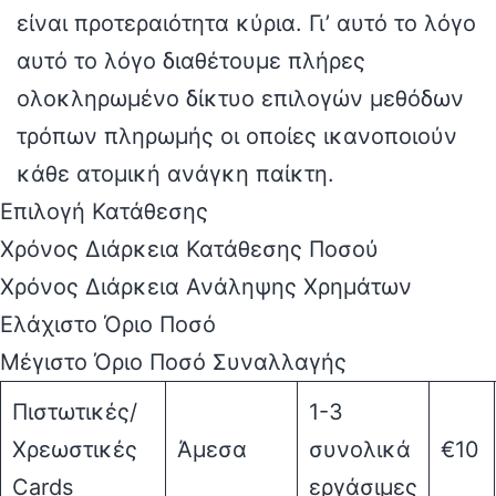
είναι προτεραιότητα κύρια. Γι’ αυτό το λόγο
αυτό το λόγο διαθέτουμε πλήρες
ολοκληρωμένο δίκτυο επιλογών μεθόδων
τρόπων πληρωμής οι οποίες ικανοποιούν
κάθε ατομική ανάγκη παίκτη.
Επιλογή Κατάθεσης
Χρόνος Διάρκεια Κατάθεσης Ποσού
Χρόνος Διάρκεια Ανάληψης Χρημάτων
Ελάχιστο Όριο Ποσό
Μέγιστο Όριο Ποσό Συναλλαγής
Πιστωτικές/
1-3
Χρεωστικές
Άμεσα
συνολικά
€10
Cards
εργάσιμες