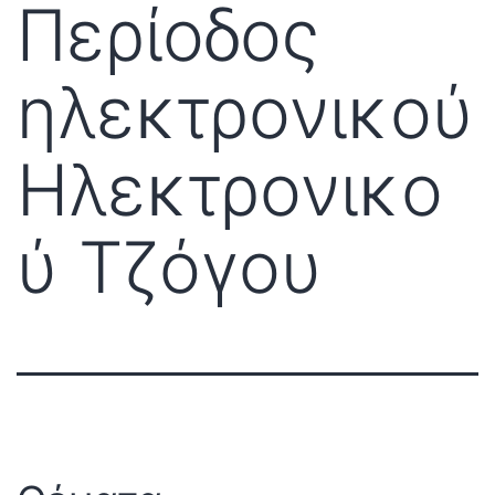
Περίοδος
ηλεκτρονικού
Ηλεκτρονικο
ύ Τζόγου