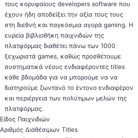
τους κορυφαίους developers software που
έχουν ήδη αποδείξει την αξία τους τους
στη διεθνή και παγκόσμια αγορά gaming. Η
ευρεία βιβλιοθήκη παιχνιδιών της
πλατφόρμας διαθέτει πάνω των 1000
ξεχωριστά games, καθώς προσθέτουμε
συστηματικά νέους ενδιαφέροντες titles
κάθε βδομάδα για να μπορούμε να να
διατηρούμε ζωντανό το έντονο ενδιαφέρον
και περιέργεια των πολύτιμων μελών της
πλατφόρμας.
Είδος Παιχνιδιών
Αριθμός Διαθέσιμων Titles