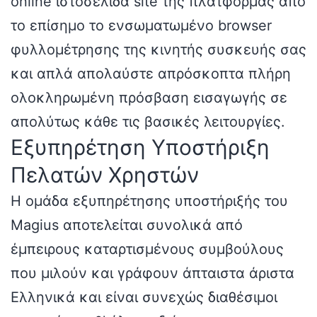
online ιστοσελίδα site της πλατφόρμας από
το επίσημο το ενσωματωμένο browser
φυλλομέτρησης της κινητής συσκευής σας
και απλά απολαύστε απρόσκοπτα πλήρη
ολοκληρωμένη πρόσβαση εισαγωγής σε
απολύτως κάθε τις βασικές λειτουργίες.
Εξυπηρέτηση Υποστήριξη
Πελατών Χρηστών
Η ομάδα εξυπηρέτησης υποστήριξής του
Magius αποτελείται συνολικά από
έμπειρους καταρτισμένους συμβούλους
που μιλούν και γράφουν άπταιστα άριστα
Ελληνικά και είναι συνεχώς διαθέσιμοι