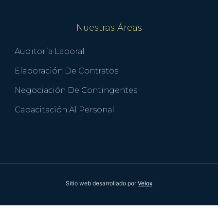
Nuestras Áreas
Auditoría Laboral
Elaboración De Contratos
Negociación De Contingentes
Capacitación Al Personal
Sitio web desarrollado por
Velox