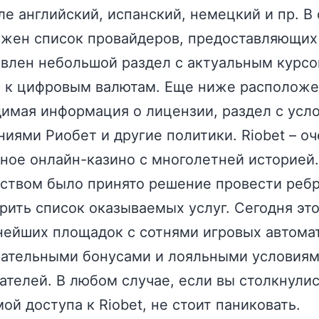
ле английский, испанский, немецкий и пр. В
жен список провайдеров, предоставляющих 
влен небольшой раздел с актуальным курс
 к цифровым валютам. Еще ниже расположе
имая информация о лицензии, раздел с усл
иями Риобет и другие политики. Riobet – оч
ное онлайн-казино с многолетней историей.
ством было принято решение провести реб
рить список оказываемых услуг. Сегодня эт
нейших площадок с сотнями игровых автомат
ательными бонусами и лояльными условиям
ателей. В любом случае, если вы столкнулис
ой доступа к Riobet, не стоит паниковать.