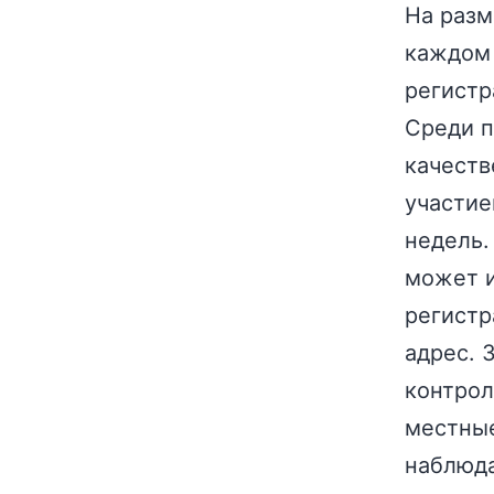
На разм
каждом
регистр
Среди п
качеств
участие
недель.
может и
регистр
адрес. 
контрол
местные
наблюда