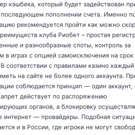
ер кэшбека, который будет задействован пр
 последующем пополнении счета. Именно п
ацию рекомендуется пройти как можно скор
реимуществ клуба Риобет – простая регист
енные и разнообразные слоты, контроль за
м в играх с опцией самоисключения на срок 
 В соответствии с правилами казино каждый
меть на сайте не более одного аккаунта. Пр
ации соблюдается принцип — один аккаунт, 
Запрет действует по распоряжению
ирующих органов, а блокировку осуществл
 интернет — провайдеры. Подобная ситуац
ется и в России, где игроки не могут свобо