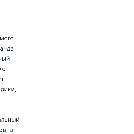
амого
манда
ный
же
ут
рики,
альный
ов, в