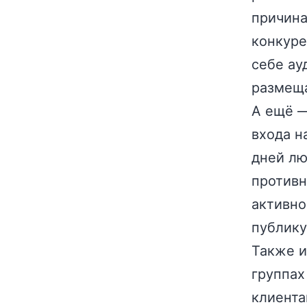
причина
конкуре
себе ау
размеща
А ещё —
входа н
дней лю
противн
активно
публику
Также и
группах
клиента