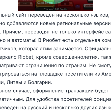
ьный сайт переведен на несколько языков,
но добавляются новые региональные версии
. Причем, переводят не только интерфейс с
 но и автоматы! В Риобет есть отдельная ко
тчиков, которая этим занимается. Официаль
зеркало Riobet, кроме совершеннолетия, так
атривают ограничения по странам. Не смог
трироваться на площадке посетители из Аме
и, Литвы и Болгарии.
вном случае, оформление транзакции будет
атичным. Для удобства посетителей офици
реведен на русский и несколько других язык