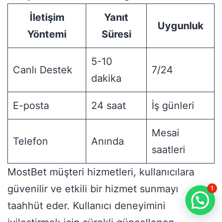
İletişim
Yanıt
Uygunluk
Yöntemi
Süresi
5-10
Canlı Destek
7/24
dakika
E-posta
24 saat
İş günleri
Mesai
Telefon
Anında
saatleri
MostBet müşteri hizmetleri, kullanıcılara
güvenilir ve etkili bir hizmet sunmayı
1
taahhüt eder. Kullanıcı deneyimini