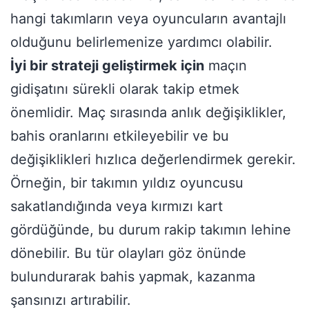
hangi takımların veya oyuncuların avantajlı
olduğunu belirlemenize yardımcı olabilir.
İyi bir strateji geliştirmek için
maçın
gidişatını sürekli olarak takip etmek
önemlidir. Maç sırasında anlık değişiklikler,
bahis oranlarını etkileyebilir ve bu
değişiklikleri hızlıca değerlendirmek gerekir.
Örneğin, bir takımın yıldız oyuncusu
sakatlandığında veya kırmızı kart
gördüğünde, bu durum rakip takımın lehine
dönebilir. Bu tür olayları göz önünde
bulundurarak bahis yapmak, kazanma
şansınızı artırabilir.