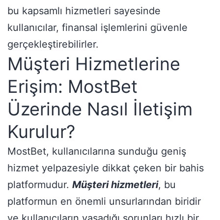
bu kapsamlı hizmetleri sayesinde
kullanıcılar, finansal işlemlerini güvenle
gerçekleştirebilirler.
Müşteri Hizmetlerine
Erişim: MostBet
Üzerinde Nasıl İletişim
Kurulur?
MostBet, kullanıcılarına sunduğu geniş
hizmet yelpazesiyle dikkat çeken bir bahis
platformudur.
Müşteri hizmetleri
, bu
platformun en önemli unsurlarından biridir
ve kullanıcıların yaşadığı sorunları hızlı bir