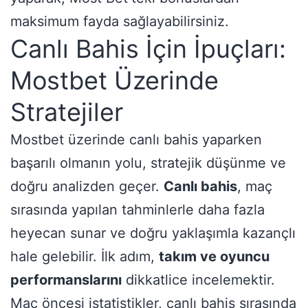
maksimum fayda sağlayabilirsiniz.
Canlı Bahis İçin İpuçları:
Mostbet Üzerinde
Stratejiler
Mostbet üzerinde canlı bahis yaparken
başarılı olmanın yolu, stratejik düşünme ve
doğru analizden geçer.
Canlı bahis
, maç
sırasında yapılan tahminlerle daha fazla
heyecan sunar ve doğru yaklaşımla kazançlı
hale gelebilir. İlk adım,
takım ve oyuncu
performanslarını
dikkatlice incelemektir.
Maç öncesi istatistikler, canlı bahis sırasında