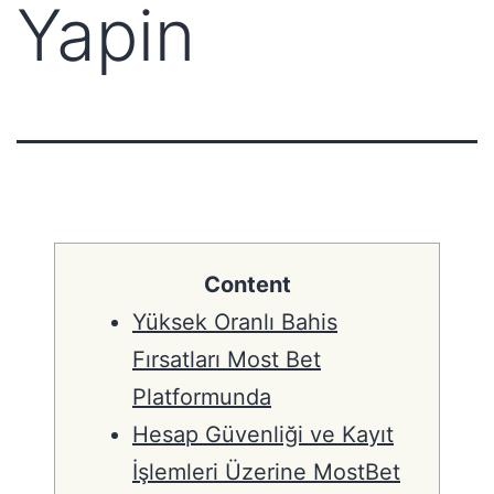
Yapin
Content
Yüksek Oranlı Bahis
Fırsatları Most Bet
Platformunda
Hesap Güvenliği ve Kayıt
İşlemleri Üzerine MostBet