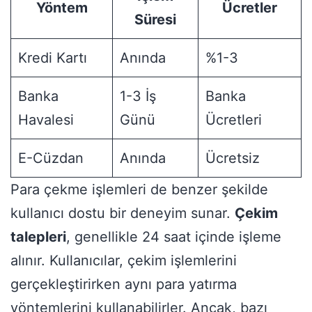
Yöntem
Ücretler
Süresi
Kredi Kartı
Anında
%1-3
Banka
1-3 İş
Banka
Havalesi
Günü
Ücretleri
E-Cüzdan
Anında
Ücretsiz
Para çekme işlemleri de benzer şekilde
kullanıcı dostu bir deneyim sunar.
Çekim
talepleri
, genellikle 24 saat içinde işleme
alınır. Kullanıcılar, çekim işlemlerini
gerçekleştirirken aynı para yatırma
yöntemlerini kullanabilirler. Ancak, bazı