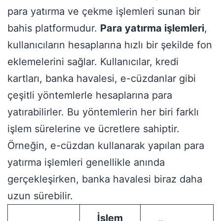
para yatırma ve çekme işlemleri sunan bir
bahis platformudur.
Para yatırma işlemleri
,
kullanıcıların hesaplarına hızlı bir şekilde fon
eklemelerini sağlar. Kullanıcılar, kredi
kartları, banka havalesi, e-cüzdanlar gibi
çeşitli yöntemlerle hesaplarına para
yatırabilirler. Bu yöntemlerin her biri farklı
işlem sürelerine ve ücretlere sahiptir.
Örneğin, e-cüzdan kullanarak yapılan para
yatırma işlemleri genellikle anında
gerçekleşirken, banka havalesi biraz daha
uzun sürebilir.
İşlem