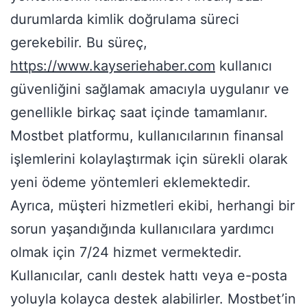
durumlarda kimlik doğrulama süreci
gerekebilir. Bu süreç,
https://www.kayseriehaber.com
kullanıcı
güvenliğini sağlamak amacıyla uygulanır ve
genellikle birkaç saat içinde tamamlanır.
Mostbet platformu, kullanıcılarının finansal
işlemlerini kolaylaştırmak için sürekli olarak
yeni ödeme yöntemleri eklemektedir.
Ayrıca, müşteri hizmetleri ekibi, herhangi bir
sorun yaşandığında kullanıcılara yardımcı
olmak için 7/24 hizmet vermektedir.
Kullanıcılar, canlı destek hattı veya e-posta
yoluyla kolayca destek alabilirler. Mostbet’in