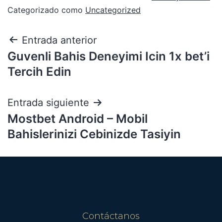
Categorizado como
Uncategorized
Entrada anterior
Guvenli Bahis Deneyimi Icin 1x bet’i
Tercih Edin
Entrada siguiente
Mostbet Android – Mobil
Bahislerinizi Cebinizde Tasiyin
Contáctanos