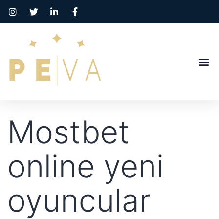
Mostbet
online yeni
oyuncular