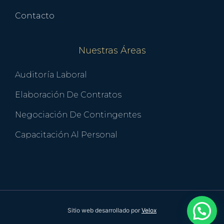
Contacto
Nuestras Áreas
Auditoría Laboral
Elaboración De Contratos
Negociación De Contingentes
Capacitación Al Personal
1
Sitio web desarrollado por
Velox