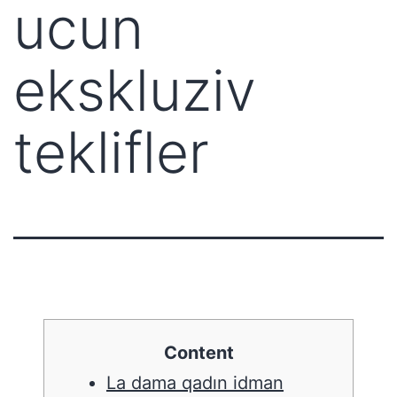
ucun
ekskluziv
teklifler
Content
La dama qadın idman