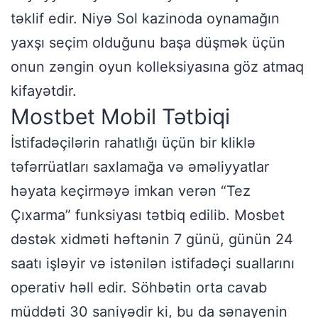
təklif edir. Niyə Sol kazinoda oynamağın
yaxşı seçim olduğunu başa düşmək üçün
onun zəngin oyun kolleksiyasına göz atmaq
kifayətdir.
Mostbet Mobil Tətbiqi
İstifadəçilərin rahatlığı üçün bir kliklə
təfərrüatları saxlamağa və əməliyyatlar
həyata keçirməyə imkan verən “Tez
Çıxarma” funksiyası tətbiq edilib. Mosbet
dəstək xidməti həftənin 7 günü, günün 24
saatı işləyir və istənilən istifadəçi suallarını
operativ həll edir. Söhbətin orta cavab
müddəti 30 saniyədir ki, bu da sənayenin