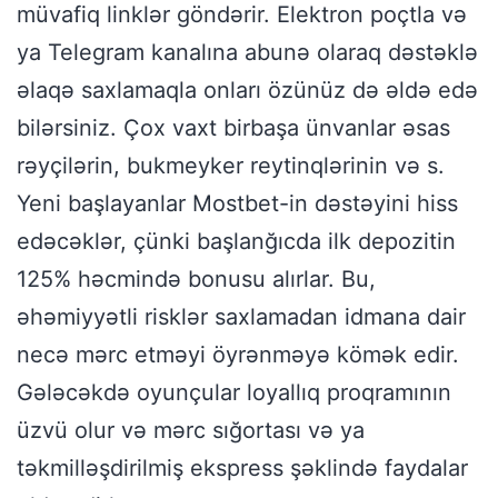
müvafiq linklər göndərir. Elektron poçtla və
ya Telegram kanalına abunə olaraq dəstəklə
əlaqə saxlamaqla onları özünüz də əldə edə
bilərsiniz. Çox vaxt birbaşa ünvanlar əsas
rəyçilərin, bukmeyker reytinqlərinin və s.
Yeni başlayanlar Mostbet-in dəstəyini hiss
edəcəklər, çünki başlanğıcda ilk depozitin
125% həcmində bonusu alırlar. Bu,
əhəmiyyətli risklər saxlamadan idmana dair
necə mərc etməyi öyrənməyə kömək edir.
Gələcəkdə oyunçular loyallıq proqramının
üzvü olur və mərc sığortası və ya
təkmilləşdirilmiş ekspress şəklində faydalar