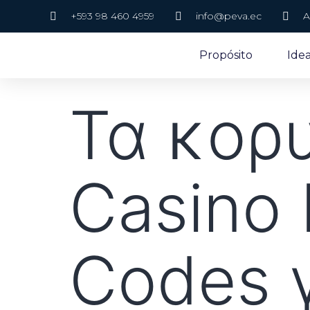
+593 98 460 4959
info@peva.ec
A
Propósito
Ide
Τα κορ
Casino 
Codes 