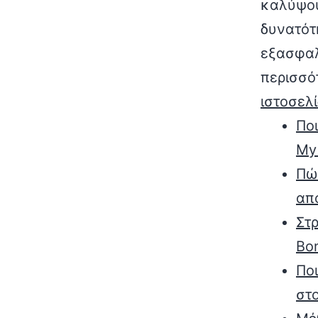
καλύψου
δυνατότ
εξασφαλί
περισσό
ιστοσελ
Πο
My
Πώ
απ
Στρ
Bo
Ποι
στο