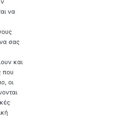
υν
ται να
νους
ένα σας
λουν και
ς που
no
, οι
νονται
ικές
ική