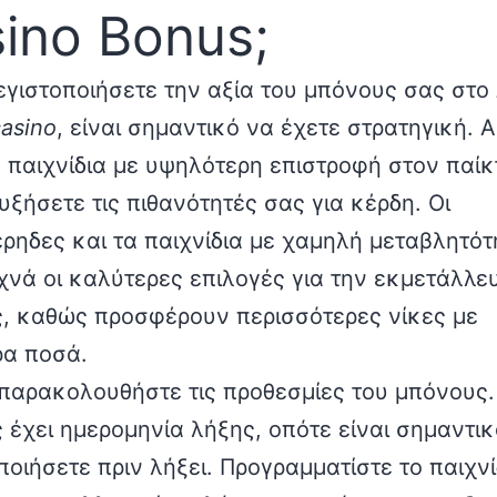
ino Bonus;
μεγιστοποιήσετε την αξία του μπόνους σας στο
casino
, είναι σημαντικό να έχετε στρατηγική. Α
ε παιχνίδια με υψηλότερη επιστροφή στον παίκ
υξήσετε τις πιθανότητές σας για κέρδη. Οι
ρηδες και τα παιχνίδια με χαμηλή μεταβλητότ
υχνά οι καλύτερες επιλογές για την εκμετάλλε
, καθώς προσφέρουν περισσότερες νίκες με
ρα ποσά.
 παρακολουθήστε τις προθεσμίες του μπόνους.
 έχει ημερομηνία λήξης, οπότε είναι σημαντικ
οιήσετε πριν λήξει. Προγραμματίστε το παιχνί