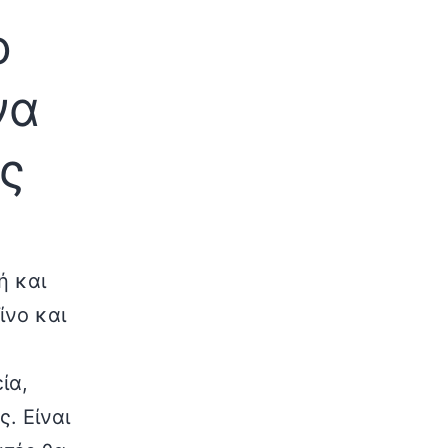
ο
να
ς
ή και
ίνο και
ία,
. Είναι