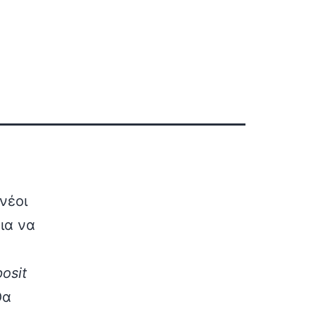
νέοι
ια να
osit
Θα