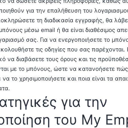
κό να δώσετε ακριβείς πληροφορίες, καθώς α
ποιηθούν για την επαλήθευση του λογαριασμο
οκληρώσετε τη διαδικασία εγγραφής, θα λάβε
μπόνους μέσω email ή θα είναι διαθέσιμος απε
γαριασμό σας. Για να ενεργοποιήσετε το μπόν
κολουθήστε τις οδηγίες που σας παρέχονται. 
κό να διαβάσετε τους όρους και τις προϋποθέ
νται με το μπόνους, ώστε να κατανοήσετε πώς
ε να το χρησιμοποιήσετε και ποια είναι τα απα
ατα.
ατηγικές για την
οποίηση του My Em