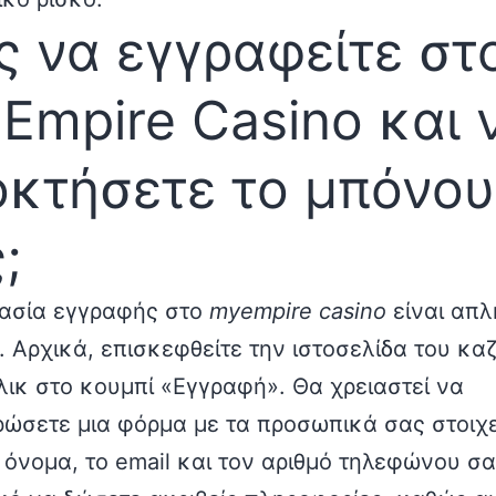
 να εγγραφείτε στ
Empire Casino και 
κτήσετε το μπόνου
;
κασία εγγραφής στο
myempire casino
είναι απλ
 Αρχικά, επισκεφθείτε την ιστοσελίδα του καζ
λικ στο κουμπί «Εγγραφή». Θα χρειαστεί να
ώσετε μια φόρμα με τα προσωπικά σας στοιχε
 όνομα, το email και τον αριθμό τηλεφώνου σας