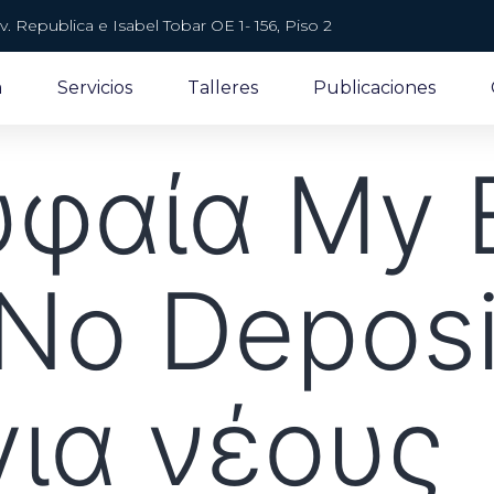
v. Republica e Isabel Tobar OE 1- 156, Piso 2
a
Servicios
Talleres
Publicaciones
υφαία My 
No Deposi
για νέους