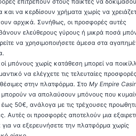
φορές επιτρέπουν στους παίκτες να δοκιμάσο
ια και να κερδίσουν χρήματα χωρίς να χρειάζε
ουν αρχικά. Συνήθως, οι προσφορές αυτές
βάνουν ελεύθερους γύρους ή μικρά ποσά μπό
ρείτε να χρησιμοποιήσετε άμεσα στα αγαπημ
α.
κοί μπόνους χωρίς κατάθεση μπορεί να ποικίλ
ημαντικό να ελέγχετε τις τελευταίες προσφορέ
ιαθέσιμες στην πλατφόρμα. Στο
My Empire Casi
 μπορούν να απολαύσουν μπόνους που κυμαί
 έως 50€, ανάλογα με τις τρέχουσες προωθητ
ες. Αυτές οι προσφορές αποτελούν μια εξαιρετ
α για να εξερευνήσετε την πλατφόρμα χωρίς
ικό ρίσκο.