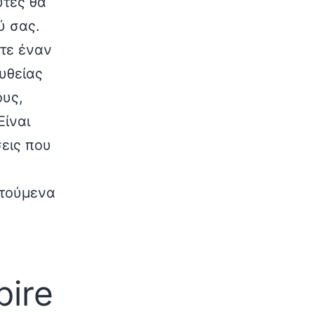
υτές θα
ύ σας.
τε έναν
υθείας
ους,
Είναι
σεις που
ιτούμενα
pire