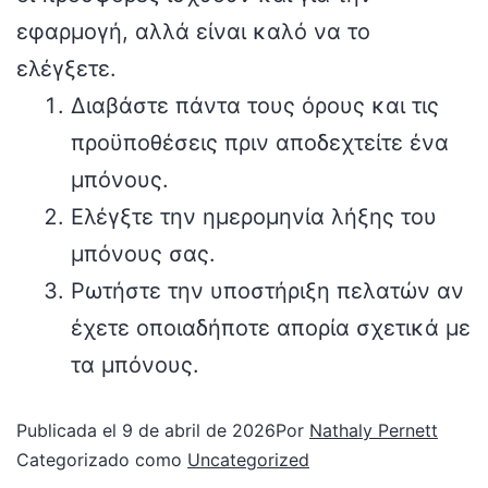
εφαρμογή, αλλά είναι καλό να το
ελέγξετε.
Διαβάστε πάντα τους όρους και τις
προϋποθέσεις πριν αποδεχτείτε ένα
μπόνους.
Ελέγξτε την ημερομηνία λήξης του
μπόνους σας.
Ρωτήστε την υποστήριξη πελατών αν
έχετε οποιαδήποτε απορία σχετικά με
τα μπόνους.
Publicada el
9 de abril de 2026
Por
Nathaly Pernett
Categorizado como
Uncategorized