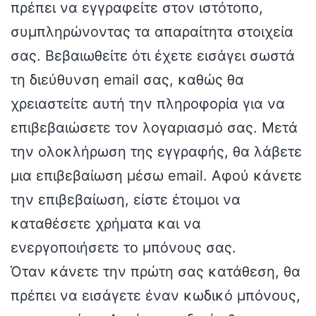
πρέπει να εγγραφείτε στον ιστότοπο,
συμπληρώνοντας τα απαραίτητα στοιχεία
σας. Βεβαιωθείτε ότι έχετε εισάγει σωστά
τη διεύθυνση email σας, καθώς θα
χρειαστείτε αυτή την πληροφορία για να
επιβεβαιώσετε τον λογαριασμό σας. Μετά
την ολοκλήρωση της εγγραφής, θα λάβετε
μια επιβεβαίωση μέσω email. Αφού κάνετε
την επιβεβαίωση, είστε έτοιμοι να
καταθέσετε χρήματα και να
ενεργοποιήσετε το μπόνους σας.
Όταν κάνετε την πρώτη σας κατάθεση, θα
πρέπει να εισάγετε έναν κωδικό μπόνους,