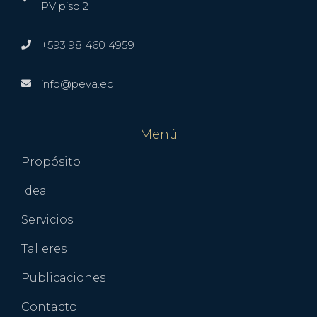
PV piso 2
+593 98 460 4959
info@peva.ec
Menú
Propósito
Idea
Servicios
Talleres
Publicaciones
Contacto