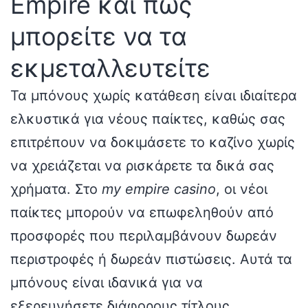
Empire και πώς
μπορείτε να τα
εκμεταλλευτείτε
Τα μπόνους χωρίς κατάθεση είναι ιδιαίτερα
ελκυστικά για νέους παίκτες, καθώς σας
επιτρέπουν να δοκιμάσετε το καζίνο χωρίς
να χρειάζεται να ρισκάρετε τα δικά σας
χρήματα. Στο
my empire casino
, οι νέοι
παίκτες μπορούν να επωφεληθούν από
προσφορές που περιλαμβάνουν δωρεάν
περιστροφές ή δωρεάν πιστώσεις. Αυτά τα
μπόνους είναι ιδανικά για να
εξερευνήσετε διάφορους τίτλους