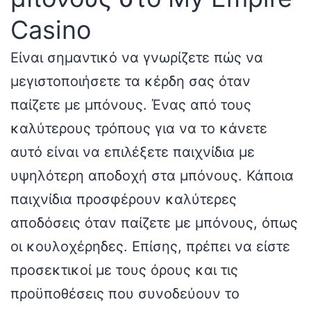
Casino
Είναι σημαντικό να γνωρίζετε πώς να
μεγιστοποιήσετε τα κέρδη σας όταν
παίζετε με μπόνους. Ένας από τους
καλύτερους τρόπους για να το κάνετε
αυτό είναι να επιλέξετε παιχνίδια με
υψηλότερη αποδοχή στα μπόνους. Κάποια
παιχνίδια προσφέρουν καλύτερες
αποδόσεις όταν παίζετε με μπόνους, όπως
οι κουλοχέρηδες. Επίσης, πρέπει να είστε
προσεκτικοί με τους όρους και τις
προϋποθέσεις που συνοδεύουν το