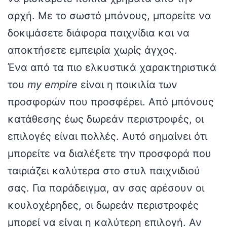
αρχή. Με το σωστό μπόνους, μπορείτε να
δοκιμάσετε διάφορα παιχνίδια και να
αποκτήσετε εμπειρία χωρίς άγχος.
Ένα από τα πιο ελκυστικά χαρακτηριστικά
του
my empire
είναι η ποικιλία των
προσφορών που προσφέρει. Από μπόνους
κατάθεσης έως δωρεάν περιστροφές, οι
επιλογές είναι πολλές. Αυτό σημαίνει ότι
μπορείτε να διαλέξετε την προσφορά που
ταιριάζει καλύτερα στο στυλ παιχνιδιού
σας. Για παράδειγμα, αν σας αρέσουν οι
κουλοχέρηδες, οι δωρεάν περιστροφές
μπορεί να είναι η καλύτερη επιλογή. Αν