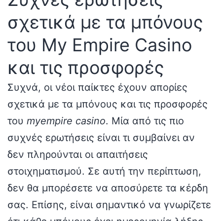
σχετικά με τα μπόνους
του My Empire Casino
και τις προσφορές
Συχνά, οι νέοι παίκτες έχουν απορίες
σχετικά με τα μπόνους και τις προσφορές
του
myempire casino
. Μία από τις πιο
συχνές ερωτήσεις είναι τι συμβαίνει αν
δεν πληρούνται οι απαιτήσεις
στοιχηματισμού. Σε αυτή την περίπτωση,
δεν θα μπορέσετε να αποσύρετε τα κέρδη
σας. Επίσης, είναι σημαντικό να γνωρίζετε