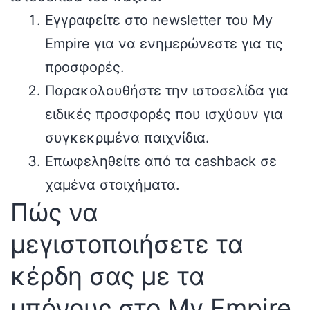
Εγγραφείτε στο newsletter του My
Empire για να ενημερώνεστε για τις
προσφορές.
Παρακολουθήστε την ιστοσελίδα για
ειδικές προσφορές που ισχύουν για
συγκεκριμένα παιχνίδια.
Επωφεληθείτε από τα cashback σε
χαμένα στοιχήματα.
Πώς να
μεγιστοποιήσετε τα
κέρδη σας με τα
μπόνους στο My Empire