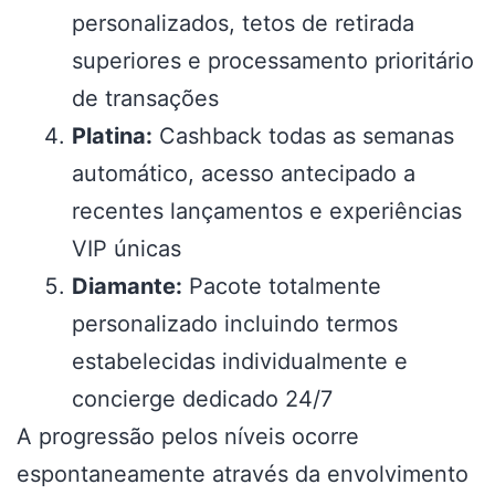
personalizados, tetos de retirada
superiores e processamento prioritário
de transações
Platina:
Cashback todas as semanas
automático, acesso antecipado a
recentes lançamentos e experiências
VIP únicas
Diamante:
Pacote totalmente
personalizado incluindo termos
estabelecidas individualmente e
concierge dedicado 24/7
A progressão pelos níveis ocorre
espontaneamente através da envolvimento