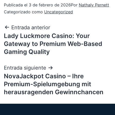
Publicada el
3 de febrero de 2026
Por
Nathaly Pernett
Categorizado como
Uncategorized
Entrada anterior
Lady Luckmore Casino: Your
Gateway to Premium Web-Based
Gaming Quality
Entrada siguiente
NovaJackpot Casino – Ihre
Premium-Spielumgebung mit
herausragenden Gewinnchancen