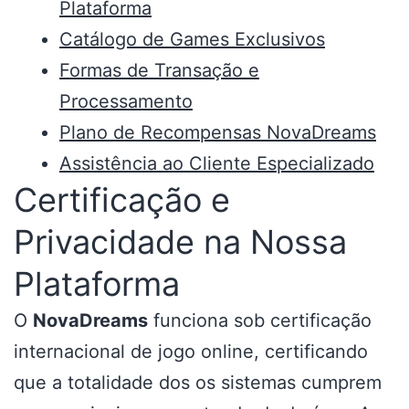
Plataforma
Catálogo de Games Exclusivos
Formas de Transação e
Processamento
Plano de Recompensas NovaDreams
Assistência ao Cliente Especializado
Certificação e
Privacidade na Nossa
Plataforma
O
NovaDreams
funciona sob certificação
internacional de jogo online, certificando
que a totalidade dos os sistemas cumprem