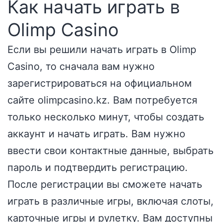
Как начать играть в
Olimp Casino
Если вы решили начать играть в Olimp
Casino, то сначала вам нужно
зарегистрироваться на официальном
сайте olimpcasino.kz. Вам потребуется
только несколько минут, чтобы создать
аккаунт и начать играть. Вам нужно
ввести свои контактные данные, выбрать
пароль и подтвердить регистрацию.
После регистрации вы сможете начать
играть в различные игры, включая слоты,
карточные игры и рулетку. Вам доступны