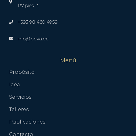
PV piso 2
+593 98 460 4959
info@peva.ec
Menú
Propósito
Idea
Servicios
Talleres
Publicaciones
Contacto