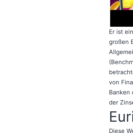
Er ist e
großen E
Allgemei
(Benchma
betracht
von Fin
Banken d
der Zins
Eur
Diese W