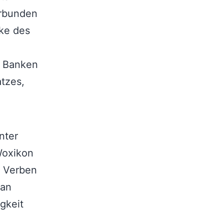
erbunden
rke des
e Banken
tzes,
nter
Woxikon
n Verben
man
gkeit