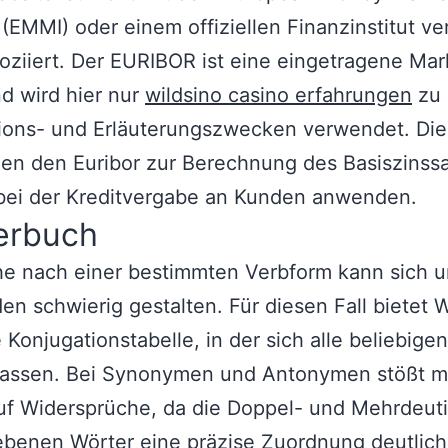
e (EMMI) oder einem offiziellen Finanzinstitut v
oziiert. Der EURIBOR ist eine eingetragene Ma
d wird hier nur
wildsino casino erfahrungen
zu
tions- und Erläuterungszwecken verwendet. Di
en den Euribor zur Berechnung des Basiszinssa
 bei der Kreditvergabe an Kunden anwenden.
erbuch
e nach einer bestimmten Verbform kann sich u
n schwierig gestalten. Für diesen Fall bietet 
e Konjugationstabelle, in der sich alle beliebige
lassen. Bei Synonymen und Antonymen stößt 
uf Widersprüche, da die Doppel- und Mehrdeuti
ebenen Wörter eine präzise Zuordnung deutlich