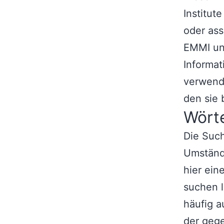
Institut
oder ass
EMMI un
Informa
verwend
den sie
Wört
Die Such
Umstände
hier ein
suchen 
häufig a
der geg