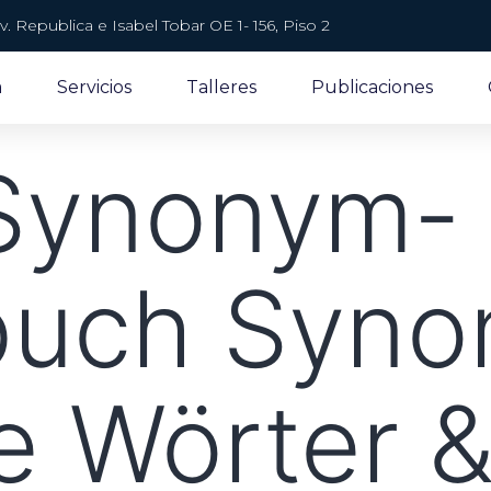
v. Republica e Isabel Tobar OE 1- 156, Piso 2
a
Servicios
Talleres
Publicaciones
 Synonym-
buch Syno
e Wörter 