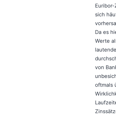
Euribor-
sich häu
vorhers
Da es hi
Werte al
lautende
durchsch
von Ban
unbesich
oftmals 
Wirklich
Laufzeit
Zinssätz