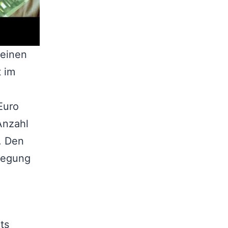
 einen
t im
Euro
 Anzahl
. Den
tlegung
ts