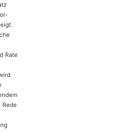
atz
or-
eigt.
iche
ed Rate
wird
e
ehendem
e Rede
ung