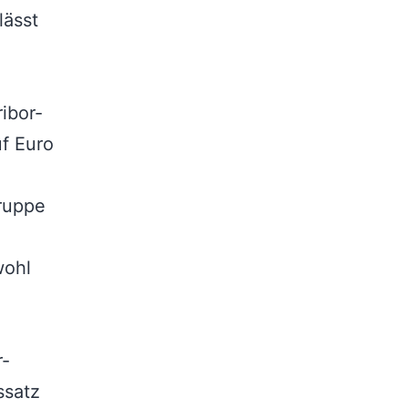
lässt
ibor-
uf Euro
Gruppe
wohl
r-
ssatz