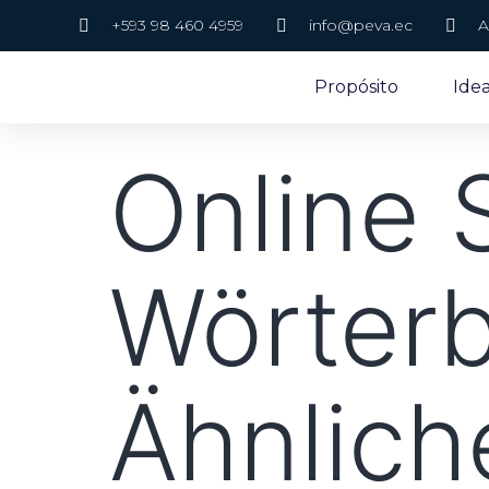
+593 98 460 4959
info@peva.ec
A
Propósito
Ide
Online
Wörter
Ähnlich