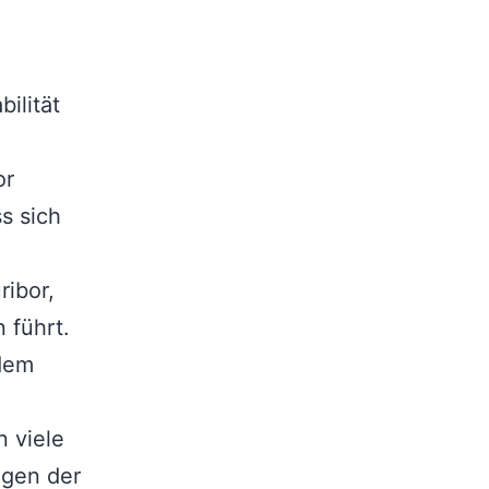
ilität
or
s sich
ribor,
 führt.
 dem
n viele
ngen der