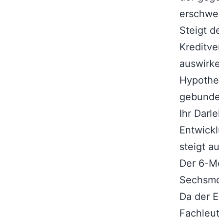
erschwe
Steigt d
Kreditve
auswirke
Hypothe
gebunde
Ihr Darl
Entwickl
steigt a
Der 6-Mo
Sechsmo
Da der E
Fachleut