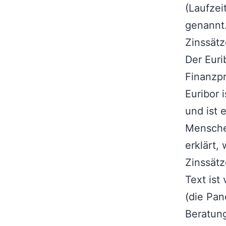
(Laufzei
genannt.
Zinssätz
Der Euri
Finanzpr
Euribor 
und ist 
Menschen
erklärt,
Zinssätz
Text ist
(die Pa
Beratun