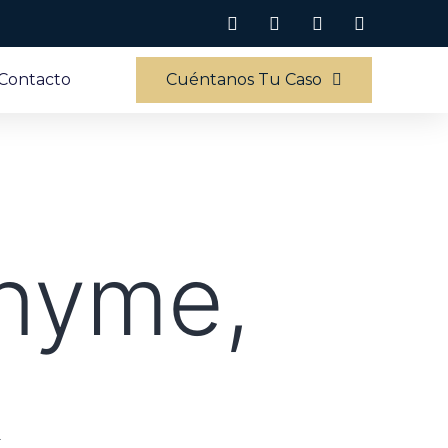
Contacto
Cuéntanos Tu Caso
nyme,
&