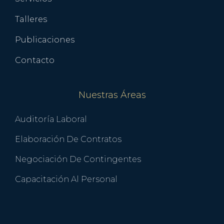
Talleres
Publicaciones
Contacto
Nuestras Áreas
Auditoría Laboral
Elaboración De Contratos
Negociación De Contingentes
Capacitación Al Personal