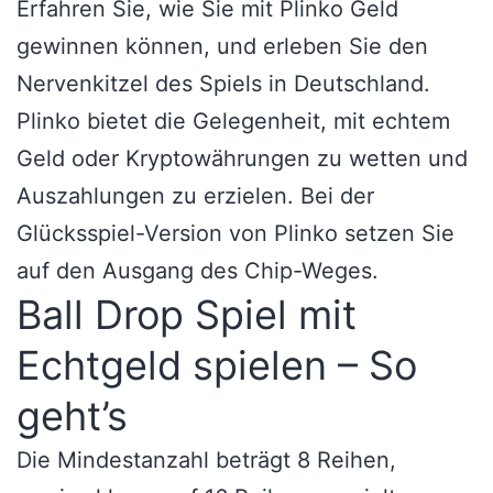
Erfahren Sie, wie Sie mit Plinko Geld
gewinnen können, und erleben Sie den
Nervenkitzel des Spiels in Deutschland.
Plinko bietet die Gelegenheit, mit echtem
Geld oder Kryptowährungen zu wetten und
Auszahlungen zu erzielen. Bei der
Glücksspiel-Version von Plinko setzen Sie
auf den Ausgang des Chip-Weges.
Ball Drop Spiel mit
Echtgeld spielen – So
geht’s
Die Mindestanzahl beträgt 8 Reihen,