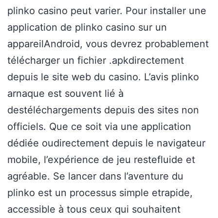
plinko casino peut varier. Pour installer une
application de plinko casino sur un
appareilAndroid, vous devrez probablement
télécharger un fichier .apkdirectement
depuis le site web du casino. L’avis plinko
arnaque est souvent lié à
destéléchargements depuis des sites non
officiels. Que ce soit via une application
dédiée oudirectement depuis le navigateur
mobile, l’expérience de jeu restefluide et
agréable. Se lancer dans l’aventure du
plinko est un processus simple etrapide,
accessible à tous ceux qui souhaitent