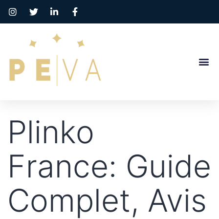
Plinko
France: Guide
Complet, Avis