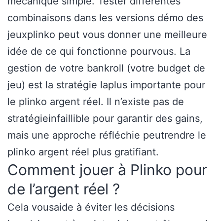
mécanique simple. Tester différentes
combinaisons dans les versions démo des
jeuxplinko peut vous donner une meilleure
idée de ce qui fonctionne pourvous. La
gestion de votre bankroll (votre budget de
jeu) est la stratégie laplus importante pour
le plinko argent réel. Il n’existe pas de
stratégieinfaillible pour garantir des gains,
mais une approche réfléchie peutrendre le
plinko argent réel plus gratifiant.
Comment jouer à Plinko pour
de l’argent réel ?
Cela vousaide à éviter les décisions