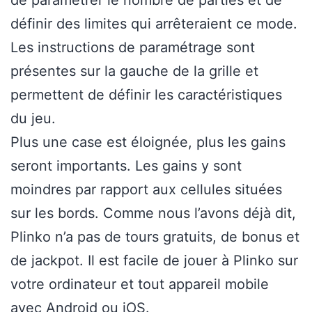
de paramétrer le nombre de parties et de
définir des limites qui arrêteraient ce mode.
Les instructions de paramétrage sont
présentes sur la gauche de la grille et
permettent de définir les caractéristiques
du jeu.
Plus une case est éloignée, plus les gains
seront importants. Les gains y sont
moindres par rapport aux cellules situées
sur les bords. Comme nous l’avons déjà dit,
Plinko n’a pas de tours gratuits, de bonus et
de jackpot. Il est facile de jouer à Plinko sur
votre ordinateur et tout appareil mobile
avec Android ou iOS.