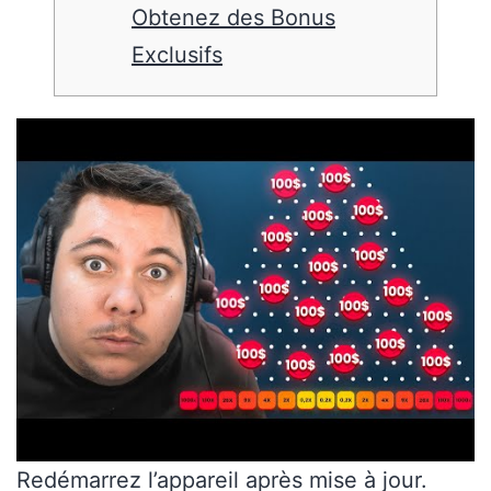
Obtenez des Bonus
Exclusifs
Redémarrez l’appareil après mise à jour.