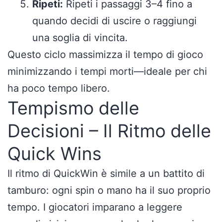
Ripeti:
Ripeti i passaggi 3–4 fino a
quando decidi di uscire o raggiungi
una soglia di vincita.
Questo ciclo massimizza il tempo di gioco
minimizzando i tempi morti—ideale per chi
ha poco tempo libero.
Tempismo delle
Decisioni – Il Ritmo delle
Quick Wins
Il ritmo di QuickWin è simile a un battito di
tamburo: ogni spin o mano ha il suo proprio
tempo. I giocatori imparano a leggere