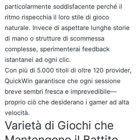
particolarmente soddisfacente perché il
ritmo rispecchia il loro stile di gioco
naturale. Invece di aspettare lunghe storie
di mano o strutture di scommessa
complesse, sperimenterai feedback
istantanei ad ogni clic.
Con più di 5.000 titoli di oltre 120 provider,
QuickWin garantisce che ogni sessione
breve sembri fresca e imprevedibile—
proprio ciò che desiderano i gamer ad alta
velocità.
Varietà di Giochi che
Mantengono il Battito