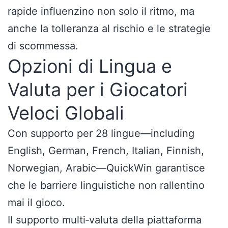
rapide influenzino non solo il ritmo, ma
anche la tolleranza al rischio e le strategie
di scommessa.
Opzioni di Lingua e
Valuta per i Giocatori
Veloci Globali
Con supporto per 28 lingue—including
English, German, French, Italian, Finnish,
Norwegian, Arabic—QuickWin garantisce
che le barriere linguistiche non rallentino
mai il gioco.
Il supporto multi‑valuta della piattaforma