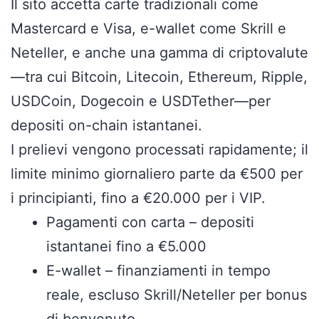
Il sito accetta carte tradizionali come
Mastercard e Visa, e-wallet come Skrill e
Neteller, e anche una gamma di criptovalute
—tra cui Bitcoin, Litecoin, Ethereum, Ripple,
USDCoin, Dogecoin e USDTether—per
depositi on-chain istantanei.
I prelievi vengono processati rapidamente; il
limite minimo giornaliero parte da €500 per
i principianti, fino a €20.000 per i VIP.
Pagamenti con carta – depositi
istantanei fino a €5.000
E-wallet – finanziamenti in tempo
reale, escluso Skrill/Neteller per bonus
di benvenuto