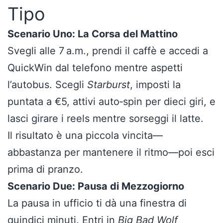
Tipo
Scenario Uno: La Corsa del Mattino
Svegli alle 7 a.m., prendi il caffè e accedi a
QuickWin dal telefono mentre aspetti
l’autobus. Scegli
Starburst
, imposti la
puntata a €5, attivi auto‑spin per dieci giri, e
lasci girare i reels mentre sorseggi il latte.
Il risultato è una piccola vincita—
abbastanza per mantenere il ritmo—poi esci
prima di pranzo.
Scenario Due: Pausa di Mezzogiorno
La pausa in ufficio ti dà una finestra di
quindici minuti. Entri in
Big Bad Wolf