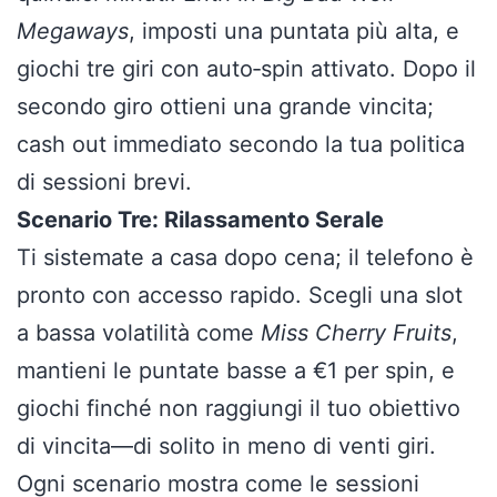
Megaways
, imposti una puntata più alta, e
giochi tre giri con auto‑spin attivato. Dopo il
secondo giro ottieni una grande vincita;
cash out immediato secondo la tua politica
di sessioni brevi.
Scenario Tre: Rilassamento Serale
Ti sistemate a casa dopo cena; il telefono è
pronto con accesso rapido. Scegli una slot
a bassa volatilità come
Miss Cherry Fruits
,
mantieni le puntate basse a €1 per spin, e
giochi finché non raggiungi il tuo obiettivo
di vincita—di solito in meno di venti giri.
Ogni scenario mostra come le sessioni