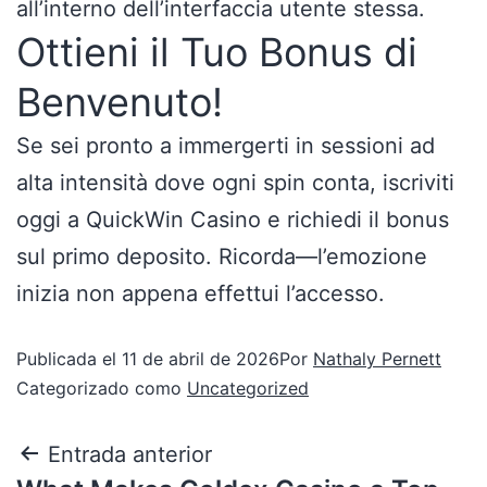
all’interno dell’interfaccia utente stessa.
Ottieni il Tuo Bonus di
Benvenuto!
Se sei pronto a immergerti in sessioni ad
alta intensità dove ogni spin conta, iscriviti
oggi a QuickWin Casino e richiedi il bonus
sul primo deposito. Ricorda—l’emozione
inizia non appena effettui l’accesso.
Publicada el
11 de abril de 2026
Por
Nathaly Pernett
Categorizado como
Uncategorized
Entrada anterior