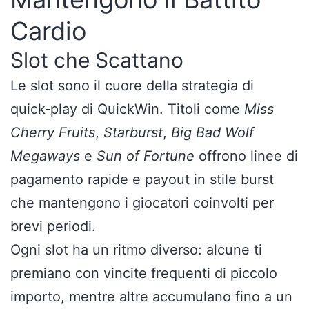
Cardio
Slot che Scattano
Le slot sono il cuore della strategia di
quick‑play di QuickWin. Titoli come
Miss
Cherry Fruits
,
Starburst
,
Big Bad Wolf
Megaways
e
Sun of Fortune
offrono linee di
pagamento rapide e payout in stile burst
che mantengono i giocatori coinvolti per
brevi periodi.
Ogni slot ha un ritmo diverso: alcune ti
premiano con vincite frequenti di piccolo
importo, mentre altre accumulano fino a un