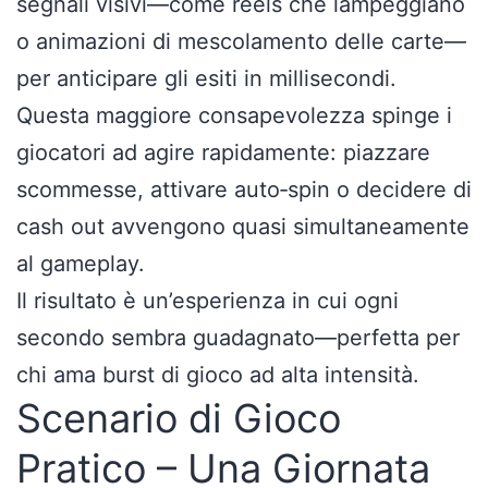
segnali visivi—come reels che lampeggiano
o animazioni di mescolamento delle carte—
per anticipare gli esiti in millisecondi.
Questa maggiore consapevolezza spinge i
giocatori ad agire rapidamente: piazzare
scommesse, attivare auto‑spin o decidere di
cash out avvengono quasi simultaneamente
al gameplay.
Il risultato è un’esperienza in cui ogni
secondo sembra guadagnato—perfetta per
chi ama burst di gioco ad alta intensità.
Scenario di Gioco
Pratico – Una Giornata