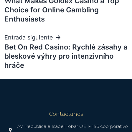
What Makes Goldex Casino a Top
Choice for Online Gambling
Enthusiasts
Entrada siguiente
Bet On Red Casino: Rychlé zásahy a
bleskové výhry pro intenzivního
hráče
Contáctanos
Av. Republica e Isabel Tobar OE 1- 156 coorporativo